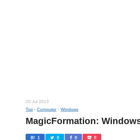
20 Jul 2013
Top
›
Computer
›
Windows
MagicFormation: W
B! 
1
0
0
0