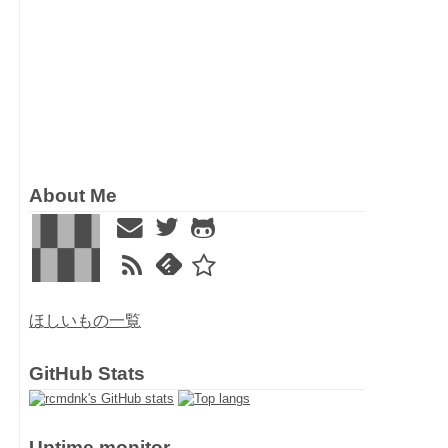
About Me
ほしいもの一覧
GitHub Stats
Uptime monitor