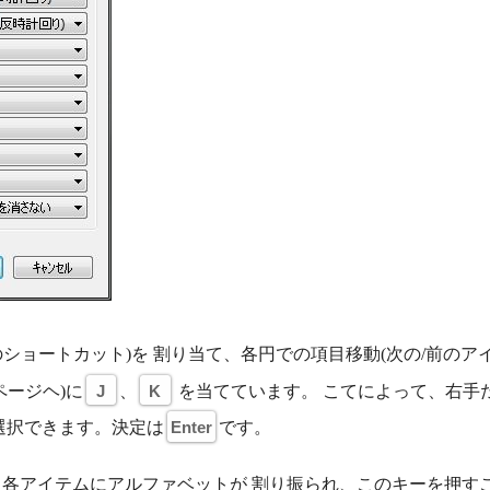
ショートカット)を 割り当て、各円での項目移動(次の/前のア
ページヘ)に
J
、
K
を当てています。 こてによって、右手
を選択できます。決定は
Enter
です。
各アイテムにアルファベットが 割り振られ、このキーを押す