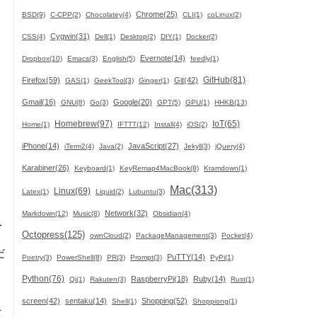
Chrome(25)
BSD(9)
C-CPP(2)
Chocolatey(4)
CLI(1)
coLinux(2)
Cygwin(31)
CSS(4)
Dell(1)
Desktop(2)
DIY(1)
Docker(2)
Evernote(14)
Dropbox(10)
Emacs(3)
English(5)
feedly(1)
GitHub(81)
Firefox(59)
Git(42)
GAS(1)
GeekTool(3)
Ginger(1)
Gmail(16)
Google(20)
GNU(8)
Go(3)
GPT(5)
GPU(1)
HHKB(13)
Homebrew(97)
IoT(65)
Home(1)
IFTTT(12)
Install(4)
iOS(2)
iPhone(14)
JavaScript(27)
iTerm2(4)
Java(2)
Jekyll(3)
jQuery(4)
Karabiner(26)
Keyboard(1)
KeyRemap4MacBook(8)
Kramdown(1)
Mac(313)
Linux(69)
Latex(1)
Liquid(2)
Lubuntu(3)
Network(32)
Markdown(12)
Music(8)
Obsidian(4)
イ
Octopress(125)
ownCloud(2)
PackageManagement(3)
Pocket(4)
だ
PuTTY(14)
Poetry(3)
PowerShell(8)
PR(3)
Prompt(3)
PyPi(1)
Python(76)
RaspberryPi(18)
Ruby(14)
Qi(1)
Rakuten(3)
Rust(1)
screen(42)
sentaku(14)
Shopping(52)
Shell(1)
Shoppiong(1)
こ