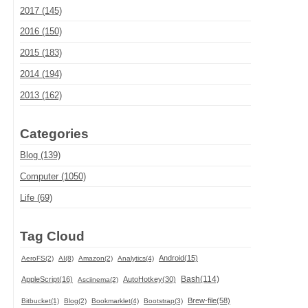
2017 (145)
2016 (150)
2015 (183)
2014 (194)
2013 (162)
Categories
Blog (139)
Computer (1050)
Life (69)
Tag Cloud
Android(15)
AeroFS(2)
AI(8)
Amazon(2)
Analytics(4)
Bash(114)
AppleScript(16)
AutoHotkey(30)
Asciinema(2)
Brew-file(58)
Bitbucket(1)
Blog(2)
Bookmarklet(4)
Bootstrap(3)