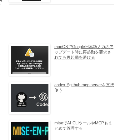
で
macOSでGoogle日本語入力のア
ップデート時に再起動を要求さ
れても再起動を避ける
codexでgithub-mcp-serverを直接
使う
miseでAI CLIツールやMCPもま
とめて管理する