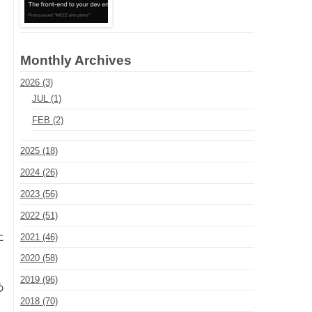
Monthly Archives
2026 (3)
JUL (1)
FEB (2)
2025 (18)
2024 (26)
2023 (56)
2022 (51)
た
2021 (46)
2020 (58)
2019 (96)
あ
2018 (70)