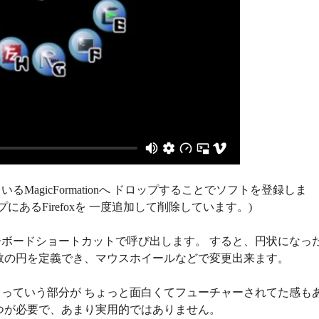
agicFormationへ ドロップすることでソフトを登録しま
あるFirefoxを 一度追加して削除しています。)
ボードショートカットで呼び出します。 すると、円状になっ
数の円を定義でき、マウスホイールなどで変更出来ます。
っていう部分が ちょっと面白くてフューチャーされてた感も
つが必要で、あまり実用的ではありません。