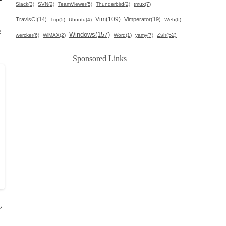
Slack(3)
SVN(2)
TeamViewer(5)
Thunderbird(2)
tmux(7)
Vim(109)
TravisCI(14)
Vimperator(19)
Trip(5)
Ubuntu(4)
Web(6)
び
Windows(157)
Zsh(52)
wercker(6)
WiMAX(2)
Word(1)
yamy(7)
Sponsored Links
し