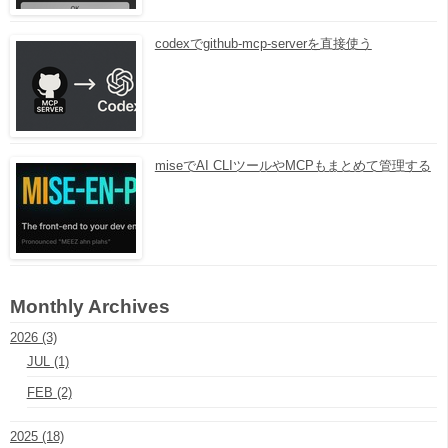
codexでgithub-mcp-serverを直接使う
miseでAI CLIツールやMCPもまとめて管理する
Monthly Archives
2026 (3)
JUL (1)
FEB (2)
2025 (18)