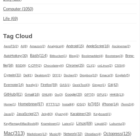
Computer (1050)
Life (69)
Tag Cloud
Android(15)
AppleScript(16)
AeroFS(2)
AI(8)
Amazon(2)
Analytics(4)
Asciinema(2)
Bash(114)
AutoHotkey(30)
Brew-
Bitbucket(1)
Blog(2)
Bookmarklet(4)
Bootstrap(3)
file(58)
Chrome(25)
BSD(9)
C-CPP(2)
Chocolatey(4)
CLI(1)
coLinux(2)
CSS(4)
Cygwin(31)
Dell(1)
Desktop(2)
DIY(1)
Docker(2)
Dropbox(10)
Emacs(3)
English(5)
Evernote(14)
Firefox(59)
Git(42)
feedly(1)
GAS(1)
GeekTool(3)
Ginger(1)
GitHub(81)
Gmail(16)
Google(20)
GNU(8)
Go(3)
GPT(5)
GPU(1)
HHKB(13)
Homebrew(97)
IoT(65)
iPhone(14)
Home(1)
IFTTT(12)
Install(4)
iOS(2)
iTerm2(4)
JavaScript(27)
Karabiner(26)
Java(2)
Jekyll(3)
jQuery(4)
Keyboard(1)
Linux(69)
KeyRemap4MacBook(8)
Kramdown(1)
Latex(1)
Liquid(2)
Lubuntu(3)
Mac(313)
Octopress(125)
Network(32)
Markdown(12)
Music(8)
Obsidian(4)