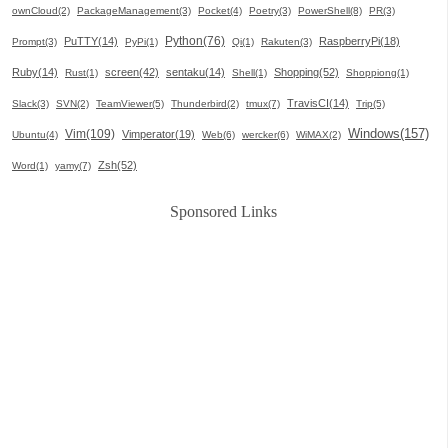
ownCloud(2)
PackageManagement(3)
Pocket(4)
Poetry(3)
PowerShell(8)
PR(3)
Python(76)
PuTTY(14)
RaspberryPi(18)
Prompt(3)
PyPi(1)
Qi(1)
Rakuten(3)
Ruby(14)
screen(42)
sentaku(14)
Shopping(52)
Rust(1)
Shell(1)
Shoppiong(1)
TravisCI(14)
Slack(3)
SVN(2)
TeamViewer(5)
Thunderbird(2)
tmux(7)
Trip(5)
Windows(157)
Vim(109)
Vimperator(19)
Ubuntu(4)
Web(6)
wercker(6)
WiMAX(2)
Zsh(52)
Word(1)
yamy(7)
Sponsored Links