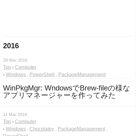
2016
28 Mar 2016
Top
›
Computer
›
Windows
,
PowerShell
,
PackageManagement
WinPkgMgr: WndowsでBrew-fileの様な
アプリマネージャーを作ってみた
11 Mar 2016
Top
›
Computer
›
Windows
,
Chocolatey
,
PackageManagement
,