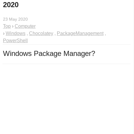
2020
23 May 2020
Top
›
Computer
›
Windows
,
Chocolatey
,
PackageManagement
,
PowerShell
Windows Package Manager?