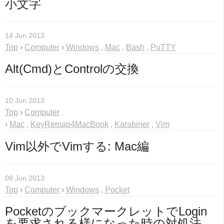
小文字
14 Jun 2013
Top
›
Computer
›
Windows
,
Mac
,
Bash
,
PuTTY
Alt(Cmd)とControlの交換
10 Jun 2013
Top
›
Computer
›
Mac
,
KeyRemap4MacBook
,
Karabiner
,
Vim
Vim以外でVimする: Mac編
08 Jun 2013
Top
›
Computer
›
Windows
,
Pocket
PocketのブックマークレットでLogin
を要求される様になった時の対処法