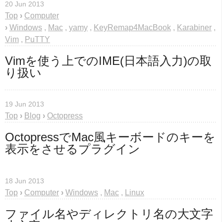
20 Jun 2013
Top
›
Computer
›
Windows
,
Mac
,
yamy
,
KeyRemap4MacBook
,
Karabiner
,
Vim
,
PuTTY
Vimを使う上でのIME(日本語入力)の取
り扱い
19 Jun 2013
Top
›
Blog
›
Octopress
OctopressでMac風キーボードのキーを
表示をさせるプラグイン
18 Jun 2013
Top
›
Computer
›
Windows
,
Mac
,
Linux
ファイル名やディレクトリ名の大文字