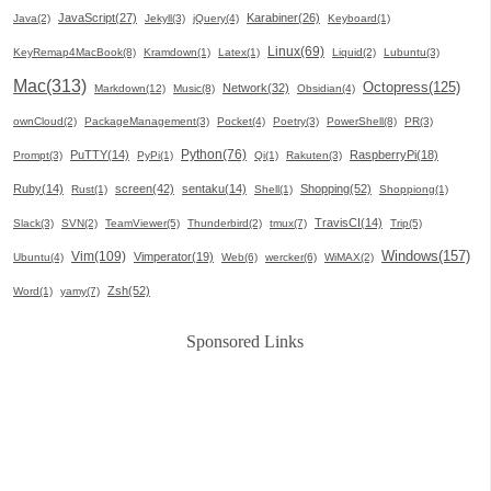
JavaScript(27)
Karabiner(26)
Java(2)
Jekyll(3)
jQuery(4)
Keyboard(1)
Linux(69)
KeyRemap4MacBook(8)
Kramdown(1)
Latex(1)
Liquid(2)
Lubuntu(3)
Mac(313)
Octopress(125)
Network(32)
Markdown(12)
Music(8)
Obsidian(4)
ownCloud(2)
PackageManagement(3)
Pocket(4)
Poetry(3)
PowerShell(8)
PR(3)
Python(76)
PuTTY(14)
RaspberryPi(18)
Prompt(3)
PyPi(1)
Qi(1)
Rakuten(3)
Ruby(14)
screen(42)
sentaku(14)
Shopping(52)
Rust(1)
Shell(1)
Shoppiong(1)
TravisCI(14)
Slack(3)
SVN(2)
TeamViewer(5)
Thunderbird(2)
tmux(7)
Trip(5)
Windows(157)
Vim(109)
Vimperator(19)
Ubuntu(4)
Web(6)
wercker(6)
WiMAX(2)
Zsh(52)
Word(1)
yamy(7)
Sponsored Links