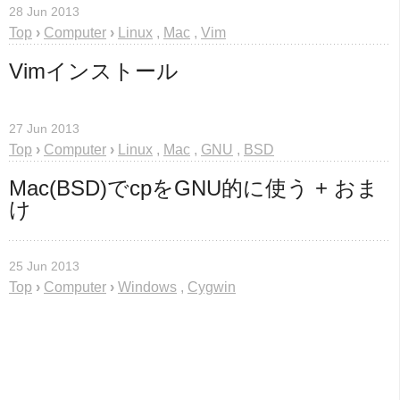
28 Jun 2013
Top
›
Computer
›
Linux
,
Mac
,
Vim
Vimインストール
27 Jun 2013
Top
›
Computer
›
Linux
,
Mac
,
GNU
,
BSD
Mac(BSD)でcpをGNU的に使う + おま
け
25 Jun 2013
Top
›
Computer
›
Windows
,
Cygwin