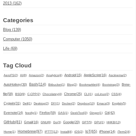
2013 (162)
Categories
Blog (139)
Computer (1050)
Life (69)
Tag Cloud
Android(15)
AppleScript(16)
AeroFS(2)
AI(8)
Amazon(2)
Analytics(4)
Asciinema(2)
Bash(114)
AutoHotkey(30)
Brew-
Bitbucket(1)
Blog(2)
Bookmarklet(4)
Bootstrap(3)
file(58)
Chrome(25)
BSD(9)
C-CPP(2)
Chocolatey(4)
CLI(1)
coLinux(2)
CSS(4)
Cygwin(31)
Dell(1)
Desktop(2)
DIY(1)
Docker(2)
Dropbox(10)
Emacs(3)
English(5)
Evernote(14)
Firefox(59)
Git(42)
feedly(1)
GAS(1)
GeekTool(3)
Ginger(1)
GitHub(81)
Gmail(16)
Google(20)
GNU(8)
Go(3)
GPT(5)
GPU(1)
HHKB(13)
Homebrew(97)
IoT(65)
iPhone(14)
Home(1)
IFTTT(12)
Install(4)
iOS(2)
iTerm2(4)