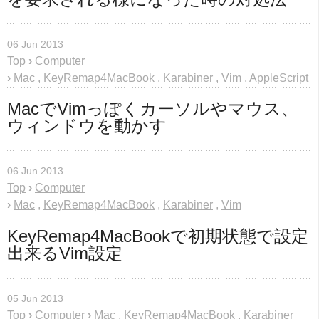
06 Jun 2013
Top
›
Computer
›
Mac
,
KeyRemap4MacBook
,
Karabiner
,
Vim
,
AppleScript
MacでVimっぽくカーソルやマウス、
ウィンドウを動かす
06 Jun 2013
Top
›
Computer
›
Mac
,
KeyRemap4MacBook
,
Karabiner
,
Vim
KeyRemap4MacBookで初期状態で設定
出来るVim設定
05 Jun 2013
Top
›
Computer
›
Mac
,
KeyRemap4MacBook
,
Karabiner