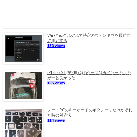
Win/Macそれぞれで特定のウィンドウを最前面
に固定する
163 views
iPhone SE(第2世代)のケースはダイソーのもの
が一番良かった
125 views
ノートPCのキーボードのボタン一つだけが壊れ
た時の対処法
114 views