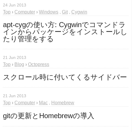
24 Jun 2013
Top
›
Computer
›
Windows
,
Git
,
Cygwin
apt-cygの使い方: Cygwinでコマンドラ
インからパッケージをインストールし
たり管理をする
21 Jun 2013
Top
›
Blog
›
Octopress
スクロール時に付いてくるサイドバー
21 Jun 2013
Top
›
Computer
›
Mac
,
Homebrew
gitの更新とHomebrewの導入