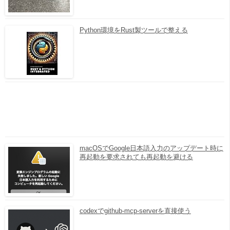
Python環境をRust製ツールで整える
macOSでGoogle日本語入力のアップデート時に
再起動を要求されても再起動を避ける
codexでgithub-mcp-serverを直接使う