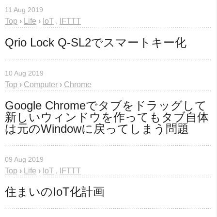
11 Aug 2019
Top
›
Life
›
IoT
,
IFTTT
Qrio Lock Q-SL2でスマートキー化
10 Aug 2019
Top
›
Computer
›
Chrome
Google Chromeでタブをドラッグして
新しいウィンドウを作ってもタブ自体
は元のWindowに戻ってしまう問題
09 Aug 2019
Top
›
Life
›
IoT
,
IFTTT
住まいのIoT化計画