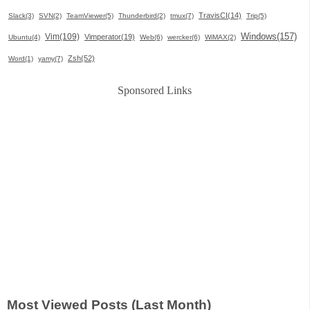
TravisCI(14)
Slack(3)
SVN(2)
TeamViewer(5)
Thunderbird(2)
tmux(7)
Trip(5)
Windows(157)
Vim(109)
Vimperator(19)
Ubuntu(4)
Web(6)
wercker(6)
WiMAX(2)
Zsh(52)
Word(1)
yamy(7)
Sponsored Links
Most Viewed Posts (Last Month)