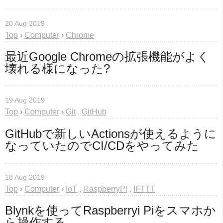
20 Aug 2019
Top
›
Computer
›
Chrome
最近Google Chromeの拡張機能がよく
壊れる様になった?
19 Aug 2019
Top
›
Computer
›
Git
,
GitHub
GitHubで新しいActionsが使えるように
なっていたのでCI/CDをやってみた
18 Aug 2019
Top
›
Computer
›
IoT
,
RaspberryPi
,
IFTTT
Blynkを使ってRaspberryi Piをスマホか
ら操作する