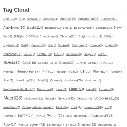
Tag Cloud
Android(15)
AppleScript(16)
AeroFS(2)
AI(8)
Amazon(2)
Analytics(4)
Asciinema(2)
Bash(114)
AutoHotkey(30)
Brew-
Bitbucket(1)
Blog(2)
Bookmarklet(4)
Bootstrap(3)
file(58)
Chrome(25)
BSD(9)
C-CPP(2)
Chocolatey(4)
CLI(1)
coLinux(2)
CSS(4)
Cygwin(31)
Dell(1)
Desktop(2)
DIY(1)
Docker(2)
Dropbox(10)
Emacs(3)
English(5)
Evernote(14)
Firefox(59)
Git(42)
feedly(1)
GAS(1)
GeekTool(3)
Ginger(1)
GitHub(81)
Gmail(16)
Google(20)
GNU(8)
Go(3)
GPT(5)
GPU(1)
HHKB(13)
Homebrew(97)
IoT(65)
iPhone(14)
Home(1)
IFTTT(12)
Install(4)
iOS(2)
iTerm2(4)
JavaScript(27)
Karabiner(26)
Java(2)
Jekyll(3)
jQuery(4)
Keyboard(1)
Linux(69)
KeyRemap4MacBook(8)
Kramdown(1)
Latex(1)
Liquid(2)
Lubuntu(3)
Mac(313)
Octopress(125)
Network(32)
Markdown(12)
Music(8)
Obsidian(4)
ownCloud(2)
PackageManagement(3)
Pocket(4)
Poetry(3)
PowerShell(8)
PR(3)
Python(76)
PuTTY(14)
RaspberryPi(18)
Prompt(3)
PyPi(1)
Qi(1)
Rakuten(3)
Ruby(14)
screen(42)
sentaku(14)
Shopping(52)
Rust(1)
Shell(1)
Shoppiong(1)