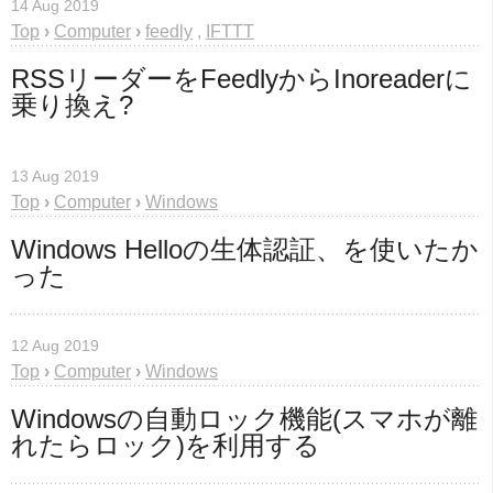
14 Aug 2019
Top
›
Computer
›
feedly
,
IFTTT
RSSリーダーをFeedlyからInoreaderに
乗り換え?
13 Aug 2019
Top
›
Computer
›
Windows
Windows Helloの生体認証、を使いたか
った
12 Aug 2019
Top
›
Computer
›
Windows
Windowsの自動ロック機能(スマホが離
れたらロック)を利用する