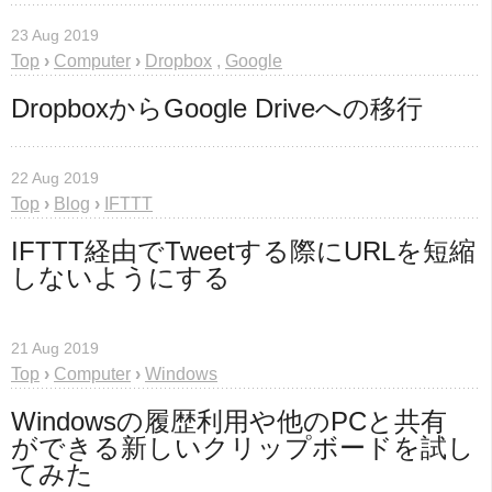
23 Aug 2019
Top
›
Computer
›
Dropbox
,
Google
DropboxからGoogle Driveへの移行
22 Aug 2019
Top
›
Blog
›
IFTTT
IFTTT経由でTweetする際にURLを短縮
しないようにする
21 Aug 2019
Top
›
Computer
›
Windows
Windowsの履歴利用や他のPCと共有 
ができる新しいクリップボードを試し
てみた