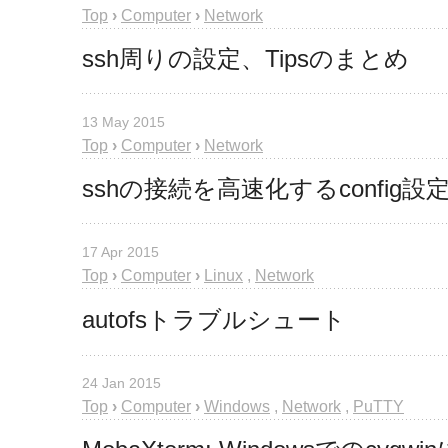
Top
›
Computer
›
Network
ssh周りの設定、Tipsのまとめ
13 May 2015
Top
›
Computer
›
Network
sshの接続を高速化するconfig設
17 Apr 2015
Top
›
Computer
›
Linux
,
Network
autofsトラブルシュート
24 Jan 2015
Top
›
Computer
›
Windows
,
Network
,
PuTTY