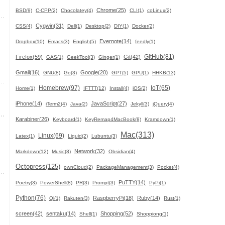
Chrome(25)
BSD(9)
C-CPP(2)
Chocolatey(4)
CLI(1)
coLinux(2)
Cygwin(31)
CSS(4)
Dell(1)
Desktop(2)
DIY(1)
Docker(2)
Evernote(14)
Dropbox(10)
Emacs(3)
English(5)
feedly(1)
GitHub(81)
Firefox(59)
Git(42)
GAS(1)
GeekTool(3)
Ginger(1)
Gmail(16)
Google(20)
GNU(8)
Go(3)
GPT(5)
GPU(1)
HHKB(13)
Homebrew(97)
IoT(65)
Home(1)
IFTTT(12)
Install(4)
iOS(2)
iPhone(14)
JavaScript(27)
iTerm2(4)
Java(2)
Jekyll(3)
jQuery(4)
Karabiner(26)
Keyboard(1)
KeyRemap4MacBook(8)
Kramdown(1)
Mac(313)
Linux(69)
Latex(1)
Liquid(2)
Lubuntu(3)
Network(32)
Markdown(12)
Music(8)
Obsidian(4)
Octopress(125)
ownCloud(2)
PackageManagement(3)
Pocket(4)
PuTTY(14)
Poetry(3)
PowerShell(8)
PR(3)
Prompt(3)
PyPi(1)
Python(76)
RaspberryPi(18)
Ruby(14)
Qi(1)
Rakuten(3)
Rust(1)
screen(42)
sentaku(14)
Shopping(52)
Shell(1)
Shoppiong(1)