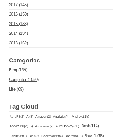
2017 (145)
2016 (150)
2015 (183)
2014 (194)
2013 (162)
Categories
Blog (139)
Computer (1050)
Life (69)
Tag Cloud
Android(15)
AeroFS(2)
AI(8)
Amazon(2)
Analytics(4)
Bash(114)
AppleScript(16)
AutoHotkey(30)
Asciinema(2)
Brew-file(58)
Bitbucket(1)
Blog(2)
Bookmarklet(4)
Bootstrap(3)