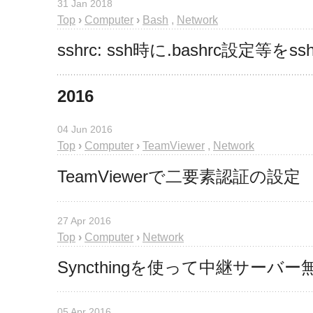
31 Jan 2018
Top
›
Computer
›
Bash
,
Network
sshrc: ssh時に.bashrc設
2016
04 Jun 2016
Top
›
Computer
›
TeamViewer
,
Network
TeamViewerで二要素認証の設定
27 Apr 2016
Top
›
Computer
›
Network
Syncthingを使って中継サー
05 Apr 2016