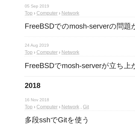
05 Sep 2019
Top
›
Computer
›
Network
FreeBSDでのmosh-server
24 Aug 2019
Top
›
Computer
›
Network
FreeBSDでmosh-serverが
2018
16 Nov 2018
Top
›
Computer
›
Network
,
Git
多段sshでGitを使う