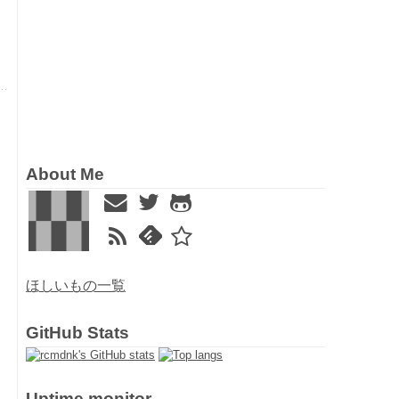
About Me
ほしいもの一覧
GitHub Stats
Uptime monitor