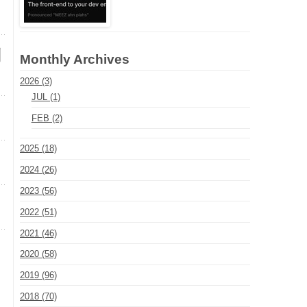
問
Monthly Archives
2026 (3)
JUL (1)
FEB (2)
2025 (18)
2024 (26)
2023 (56)
2022 (51)
2021 (46)
2020 (58)
2019 (96)
2018 (70)