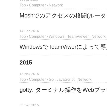
Top
›
Computer
›
Network
Moshでのアクセスの格闘(ルーター設定+F
14 Feb 2016
Top
›
Computer
›
Windows
,
TeamViewer
,
Network
WindowsでTeamViwerに
2015
13 Nov 2015
Top
›
Computer
›
Go
,
JavaScript
,
Network
gotty: ターミナル操作をWe
09 Sep 2015