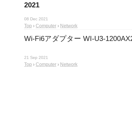
2021
08 Dec 2021
Top
›
Computer
›
Network
Wi-Fi6アダプター WI-U3-1200AX
21 Sep 2021
Top
›
Computer
›
Network