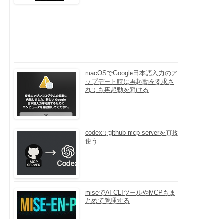
macOSでGoogle日本語入力のア
ップデート時に再起動を要求さ
れても再起動を避ける
codexでgithub-mcp-serverを直接
使う
miseでAI CLIツールやMCPもま
とめて管理する