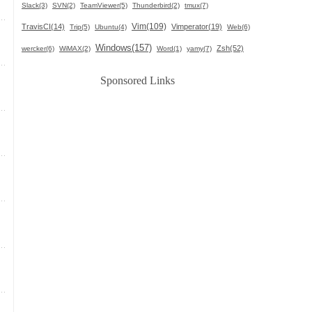
Slack(3)
SVN(2)
TeamViewer(5)
Thunderbird(2)
tmux(7)
Vim(109)
TravisCI(14)
Vimperator(19)
Trip(5)
Ubuntu(4)
Web(6)
Windows(157)
Zsh(52)
wercker(6)
WiMAX(2)
Word(1)
yamy(7)
Sponsored Links