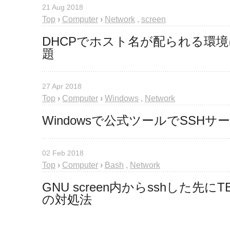
21 Aug 2018
Top
›
Computer
›
Network
,
screen
DHCPでホスト名が配られる環
題
27 Apr 2018
Top
›
Computer
›
Windows
,
Network
Windowsで公式ツールでSSH
02 Feb 2018
Top
›
Computer
›
Bash
,
Network
GNU screen内からsshした先にTER
の対処法