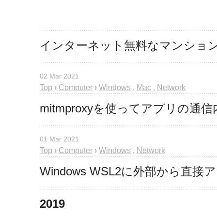
インターネット無料なマンショ
02 Mar 2021
Top
›
Computer
›
Windows
,
Mac
,
Network
mitmproxyを使ってアプリの通
01 Mar 2021
Top
›
Computer
›
Windows
,
Network
Windows WSL2に外部から
2019