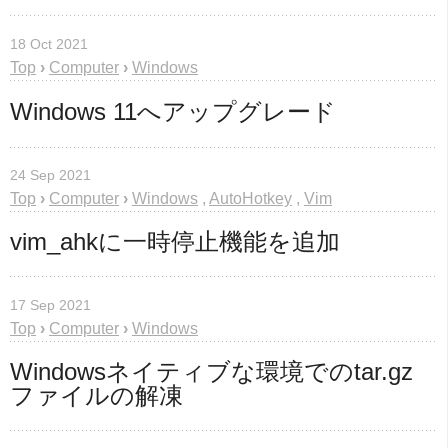
18 Oct 2021
Top
›
Computer
›
Windows
Windows 11へアップグレード
24 Sep 2021
Top
›
Computer
›
Windows
,
AutoHotkey
,
Vim
vim_ahkに一時停止機能を追加
17 Sep 2021
Top
›
Computer
›
Windows
Windowsネイティブな環境でのtar.gz
ファイルの解凍