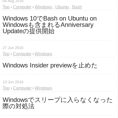
04 Aug 2016
Top
›
Computer
›
Windows
,
Ubuntu
,
Bash
Windows 10でBash on Ubuntu on 
Windowsも含まれるAnniversary 
Updateの提供開始
27 Jun 2016
Top
›
Computer
›
Windows
Windows Insider previewを止めた
13 Jun 2016
Top
›
Computer
›
Windows
Windowsでスリープに入らなくなった
際の対処法