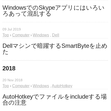
WindowsでのSkypeアプリにはいろい
ろあって混乱する
09 Jul 2019
Top
›
Computer
›
Windows
,
Dell
Dellマシンで暗躍するSmartByteを止め
た
2018
20 Nov 2018
Top
›
Computer
›
Windows
,
AutoHotkey
AutoHotkeyでファイルをincludeする場
合の注意