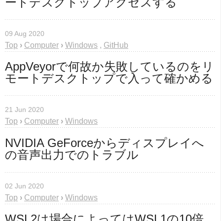
ートデスクトップアクセスする
09 Aug 2020
Top
›
Computer
›
Windows
,
GitHub
AppVeyorで何故か失敗しているのをリ
モートデスクトップで入って確かめる
21 Jun 2020
Top
›
Computer
›
Windows
NVIDIA GeForceからディスプレイへ
の音声出力でのトラブル
02 Jun 2020
Top
›
Computer
›
Windows
WSL2は場合によってはWSL1の10倍