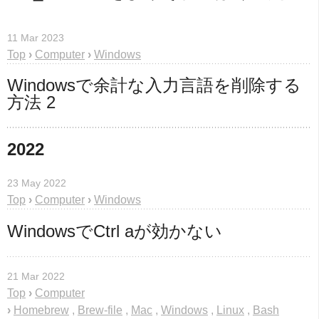
11 Mar 2023
Top
›
Computer
›
Windows
Windowsで余計な入力言語を削除する
方法 2
2022
23 May 2022
Top
›
Computer
›
Windows
WindowsでCtrl aが効かない
21 Mar 2022
Top
›
Computer
›
Homebrew
,
Brew-file
,
Mac
,
Windows
,
Linux
,
Bash