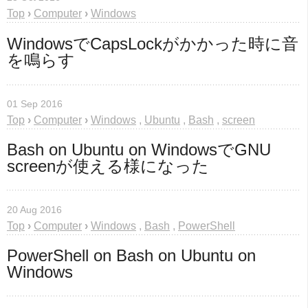
Top
›
Computer
›
Windows
WindowsでCapsLockがかかった時に音
を鳴らす
01 Sep 2016
Top
›
Computer
›
Windows
,
Ubuntu
,
Bash
,
screen
Bash on Ubuntu on WindowsでGNU 
screenが使える様になった
20 Aug 2016
Top
›
Computer
›
Windows
,
Bash
,
PowerShell
PowerShell on Bash on Ubuntu on 
Windows