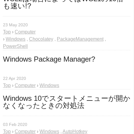
も速い!?
23 May 2020
Top
›
Computer
›
Windows
,
Chocolatey
,
PackageManagement
,
PowerShell
Windows Package Manager?
22 Apr 2020
Top
›
Computer
›
Windows
Windows 10でスタートメニューが開か
なくなったときの対処法
03 Feb 2020
Top
›
Computer
›
Windows
,
AutoHotkey