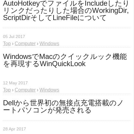
AutoHotkeyでファイルをIncludeしたり
リンクだったりした場合のWorkingDir, 
ScriptDirそしてLineFileについて
05 Jul 2017
Top
›
Computer
›
Windows
WindowsでMacのクイックルック機能
を再現するWinQuickLook
12 May 2017
Top
›
Computer
›
Windows
Dellから世界初の無接点充電搭載のノ
ートパソコンが発売される
28 Apr 2017