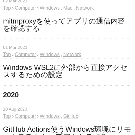
02 Mar 2021
Top
›
Computer
›
Windows
,
Mac
,
Network
mitmproxyを使ってアプリの通信内容
を確認する
01 Mar 2021
Top
›
Computer
›
Windows
,
Network
Windows WSL2に外部から直接アクセ
スするための設定
2020
10 Aug 2020
Top
›
Computer
›
Windows
,
GitHub
GitHub Actions使うWindows環境にリモ