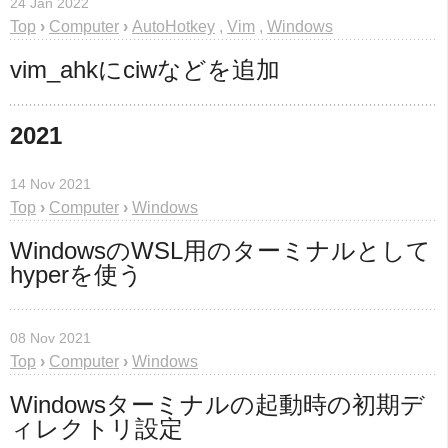
24 Jan 2022
Top
›
Computer
›
AutoHotkey
,
Vim
,
Windows
vim_ahkにciwなどを追加
2021
14 Nov 2021
Top
›
Computer
›
Windows
WindowsのWSL用のターミナルとして
hyperを使う
08 Nov 2021
Top
›
Computer
›
Windows
Windowsターミナルの起動時の初期デ
ィレクトリ設定