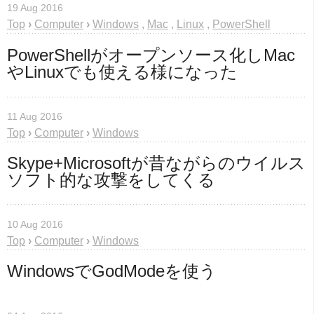
19 Aug 2016
Top
›
Computer
›
Windows
,
Mac
,
Linux
,
PowerShell
PowerShellがオープンソース化しMac
やLinuxでも使える様になった
11 Aug 2016
Top
›
Computer
›
Windows
Skype+Microsoftが昔ながらのウイルス
ソフト的な攻撃をしてくる
10 Aug 2016
Top
›
Computer
›
Windows
WindowsでGodModeを使う