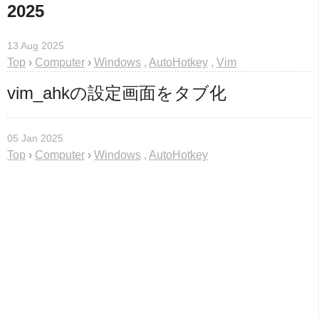
2025
13 Aug 2025
Top
›
Computer
›
Windows
,
AutoHotkey
,
Vim
vim_ahkの設定画面をタブ化
05 Jan 2025
Top
›
Computer
›
Windows
,
AutoHotkey