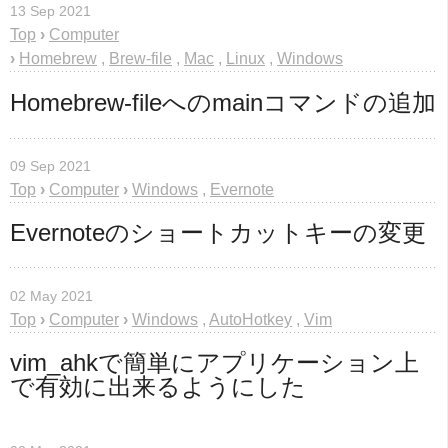
13 Sep 2021
Top
›
Computer
›
Homebrew
,
Brew-file
,
Mac
,
Linux
,
Windows
Homebrew-fileへのmainコマンドの追加
09 Sep 2021
Top
›
Computer
›
Windows
,
Evernote
Evernoteのショートカットキーの変更
02 May 2021
Top
›
Computer
›
Windows
,
AutoHotkey
,
Vim
vim_ahkで簡単にアプリケーション上
で有効に出来るようにした