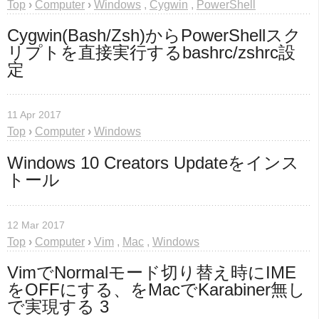
Top
›
Computer
›
Windows
,
Cygwin
,
PowerShell
Cygwin(Bash/Zsh)からPowerShellスク
リプトを直接実行するbashrc/zshrc設
定
11 Apr 2017
Top
›
Computer
›
Windows
Windows 10 Creators Updateをインス
トール
12 Mar 2017
Top
›
Computer
›
Vim
,
Mac
,
Windows
VimでNormalモード切り替え時にIME
をOFFにする、をMacでKarabiner無し
で実現する 3