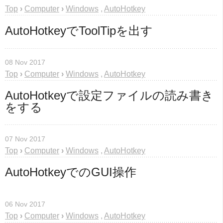
Top
›
Computer
›
Windows
,
AutoHotkey
AutoHotkeyでToolTipを出す
08 Nov 2017
Top
›
Computer
›
Windows
,
AutoHotkey
AutoHotkeyで設定ファイルの読み書き
をする
07 Nov 2017
Top
›
Computer
›
Windows
,
AutoHotkey
AutoHotkeyでのGUI操作
06 Nov 2017
Top
›
Computer
›
Windows
,
AutoHotkey