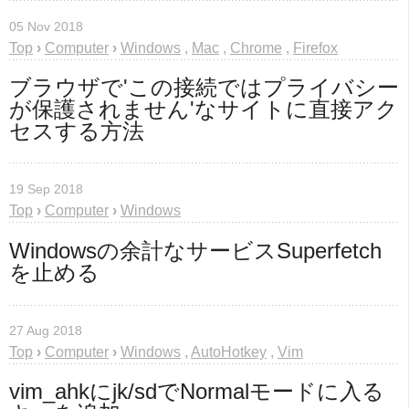
05 Nov 2018
Top
›
Computer
›
Windows
,
Mac
,
Chrome
,
Firefox
ブラウザで'この接続ではプライバシー
が保護されません'なサイトに直接アク
セスする方法
19 Sep 2018
Top
›
Computer
›
Windows
Windowsの余計なサービスSuperfetch
を止める
27 Aug 2018
Top
›
Computer
›
Windows
,
AutoHotkey
,
Vim
vim_ahkにjk/sdでNormalモードに入る