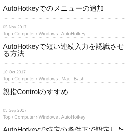
AutoHotkeyでのメニューの追加
05 Nov 2017
Top
›
Computer
›
Windows
,
AutoHotkey
AutoHotkeyで短い連続入力を認識させ
る方法
10 Oct 2017
Top
›
Computer
›
Windows
,
Mac
,
Bash
親指Controlのすすめ
03 Sep 2017
Top
›
Computer
›
Windows
,
AutoHotkey
AutoHotkeyで特定の条件下で設定した