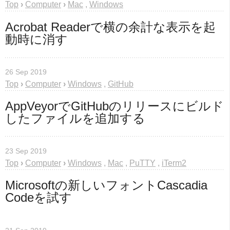
Top
›
Computer
›
Mac
,
Windows
Acrobat Readerで横の余計な表示を起
動時に消す
26 Sep 2019
Top
›
Computer
›
Windows
,
GitHub
AppVeyorでGitHubのリリースにビルド
したファイルを追加する
23 Sep 2019
Top
›
Computer
›
Windows
,
Mac
,
PuTTY
,
iTerm2
Microsoftの新しいフォントCascadia 
Codeを試す