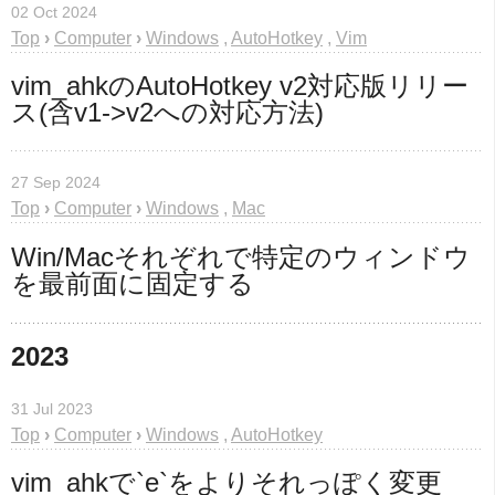
02 Oct 2024
Top
›
Computer
›
Windows
,
AutoHotkey
,
Vim
vim_ahkのAutoHotkey v2対応版リリー
ス(含v1->v2への対応方法)
27 Sep 2024
Top
›
Computer
›
Windows
,
Mac
Win/Macそれぞれで特定のウィンドウ
を最前面に固定する
2023
31 Jul 2023
Top
›
Computer
›
Windows
,
AutoHotkey
vim_ahkで`e`をよりそれっぽく変更