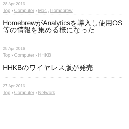
28 Apr 2016
Top
›
Computer
›
Mac
,
Homebrew
HomebrewがAnalyticsを導入し使用OS
等の情報を集める様になった
28 Apr 2016
Top
›
Computer
›
HHKB
HHKBのワイヤレス版が発売
27 Apr 2016
Top
›
Computer
›
Network