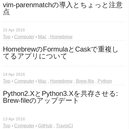
vim-parenmatchの導入とちょっと注意
点
15 Apr 2016
Top
›
Computer
›
Mac
,
Homebrew
HomebrewのFormulaとCaskで重複し
てるアプリについて
14 Apr 2016
Top
›
Computer
›
Mac
,
Homebrew
,
Brew-file
,
Python
Python2.XとPython3.Xを共存させる: 
Brew-fileのアップデート
13 Apr 2016
Top
›
Computer
›
GitHub
,
TravisCI