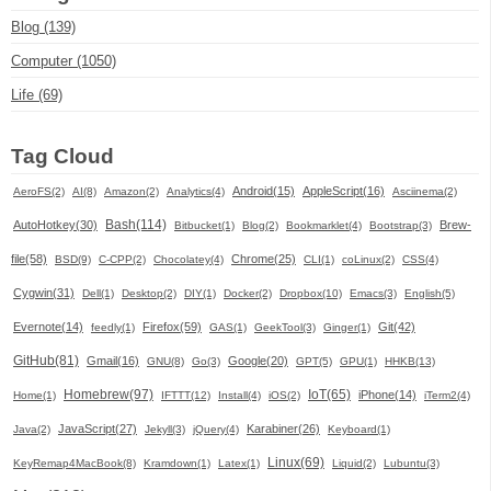
Blog (139)
Computer (1050)
Life (69)
Tag Cloud
Android(15)
AppleScript(16)
AeroFS(2)
AI(8)
Amazon(2)
Analytics(4)
Asciinema(2)
Bash(114)
AutoHotkey(30)
Brew-
Bitbucket(1)
Blog(2)
Bookmarklet(4)
Bootstrap(3)
file(58)
Chrome(25)
BSD(9)
C-CPP(2)
Chocolatey(4)
CLI(1)
coLinux(2)
CSS(4)
Cygwin(31)
Dell(1)
Desktop(2)
DIY(1)
Docker(2)
Dropbox(10)
Emacs(3)
English(5)
Evernote(14)
Firefox(59)
Git(42)
feedly(1)
GAS(1)
GeekTool(3)
Ginger(1)
GitHub(81)
Gmail(16)
Google(20)
GNU(8)
Go(3)
GPT(5)
GPU(1)
HHKB(13)
Homebrew(97)
IoT(65)
iPhone(14)
Home(1)
IFTTT(12)
Install(4)
iOS(2)
iTerm2(4)
JavaScript(27)
Karabiner(26)
Java(2)
Jekyll(3)
jQuery(4)
Keyboard(1)
Linux(69)
KeyRemap4MacBook(8)
Kramdown(1)
Latex(1)
Liquid(2)
Lubuntu(3)