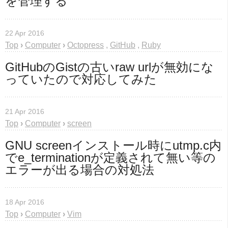
を管理する
22 Apr 2016
Top
›
Computer
›
Octopress
,
GitHub
,
Ruby
GitHubのGistの古いraw urlが無効にな
っていたので対応してみた
21 Apr 2016
Top
›
Computer
›
screen
GNU screenインストール時にutmp.c内
でe_terminationが定義されて無い等の
エラーが出る場合の対処法
18 Apr 2016
Top
›
Computer
›
Vim