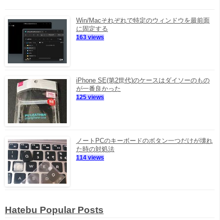
Win/Macそれぞれで特定のウィンドウを最前面
に固定する
163 views
iPhone SE(第2世代)のケースはダイソーのもの
が一番良かった
125 views
ノートPCのキーボードのボタン一つだけが壊れ
た時の対処法
114 views
Hatebu Popular Posts