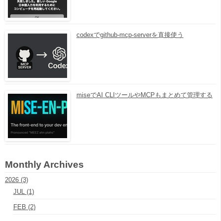
codexでgithub-mcp-serverを直接使う
miseでAI CLIツールやMCPもまとめて管理する
Monthly Archives
2026 (3)
JUL (1)
FEB (2)