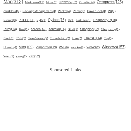
Mac(313)
Octopress(125)
Network(32)
Markdown(12)
Music(8)
Obsidian(4)
ownCloud(2)
PackageManagement(3)
Pocket(4)
Poetry(3)
PowerShell(8)
PR(3)
Python(76)
PuTTY(14)
RaspberryPi(18)
Prompt(3)
PyPi(1)
Qi(1)
Rakuten(3)
Ruby(14)
screen(42)
sentaku(14)
Shopping(52)
Rust(1)
Shell(1)
Shoppiong(1)
TravisCI(14)
Slack(3)
SVN(2)
TeamViewer(5)
Thunderbird(2)
tmux(7)
Trip(5)
Windows(157)
Vim(109)
Vimperator(19)
Ubuntu(4)
Web(6)
wercker(6)
WiMAX(2)
Zsh(52)
Word(1)
yamy(7)
Sponsored Links