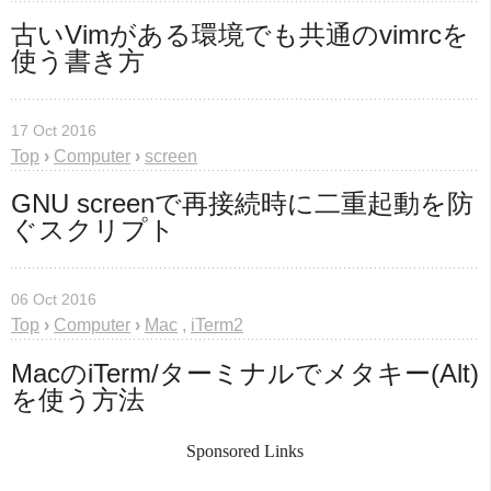
古いVimがある環境でも共通のvimrcを
使う書き方
17 Oct 2016
Top
›
Computer
›
screen
GNU screenで再接続時に二重起動を防
ぐスクリプト
06 Oct 2016
Top
›
Computer
›
Mac
,
iTerm2
MacのiTerm/ターミナルでメタキー(Alt)
を使う方法
Sponsored Links