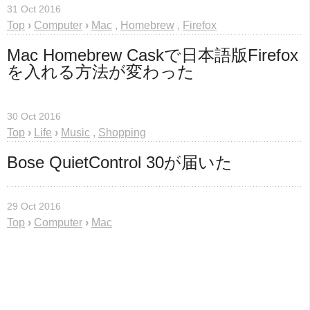
31 Oct 2016
Top
›
Computer
›
Mac
,
Homebrew
,
Firefox
Mac Homebrew Caskで日本語版Firefox
を入れる方法が変わった
30 Oct 2016
Top
›
Life
›
Music
,
Shopping
Bose QuietControl 30が届いた
29 Oct 2016
Top
›
Computer
›
Mac