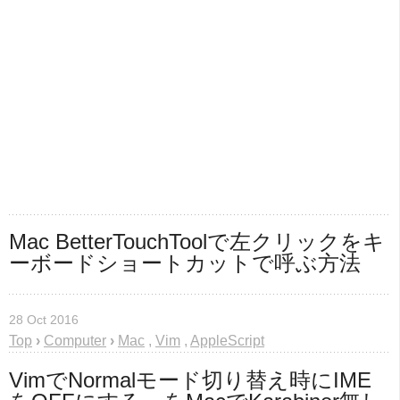
Mac BetterTouchToolで左クリックをキ
ーボードショートカットで呼ぶ方法
28 Oct 2016
Top
›
Computer
›
Mac
,
Vim
,
AppleScript
VimでNormalモード切り替え時にIME