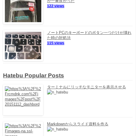
が一番良かった
122 views
ノートPCのキーボードのボタン一つだけが壊れ
た時の対処法
115 views
Hatebu Popular Posts
ターミナルにリッチなモニターを表示させる
Markdownからスライド資料を作る