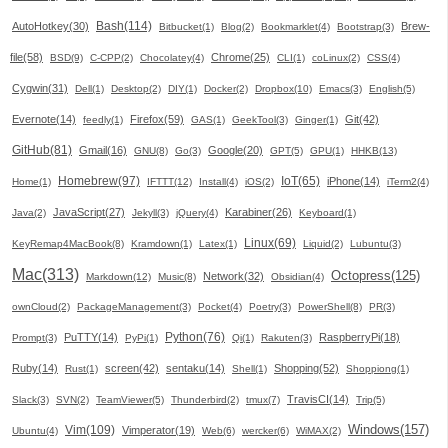
Bash(114)
AutoHotkey(30)
Brew-
Bitbucket(1)
Blog(2)
Bookmarklet(4)
Bootstrap(3)
file(58)
Chrome(25)
BSD(9)
C-CPP(2)
Chocolatey(4)
CLI(1)
coLinux(2)
CSS(4)
Cygwin(31)
Dell(1)
Desktop(2)
DIY(1)
Docker(2)
Dropbox(10)
Emacs(3)
English(5)
Evernote(14)
Firefox(59)
Git(42)
feedly(1)
GAS(1)
GeekTool(3)
Ginger(1)
GitHub(81)
Gmail(16)
Google(20)
GNU(8)
Go(3)
GPT(5)
GPU(1)
HHKB(13)
Homebrew(97)
IoT(65)
iPhone(14)
Home(1)
IFTTT(12)
Install(4)
iOS(2)
iTerm2(4)
JavaScript(27)
Karabiner(26)
Java(2)
Jekyll(3)
jQuery(4)
Keyboard(1)
Linux(69)
KeyRemap4MacBook(8)
Kramdown(1)
Latex(1)
Liquid(2)
Lubuntu(3)
Mac(313)
Octopress(125)
Network(32)
Markdown(12)
Music(8)
Obsidian(4)
ownCloud(2)
PackageManagement(3)
Pocket(4)
Poetry(3)
PowerShell(8)
PR(3)
Python(76)
PuTTY(14)
RaspberryPi(18)
Prompt(3)
PyPi(1)
Qi(1)
Rakuten(3)
Ruby(14)
screen(42)
sentaku(14)
Shopping(52)
Rust(1)
Shell(1)
Shoppiong(1)
TravisCI(14)
Slack(3)
SVN(2)
TeamViewer(5)
Thunderbird(2)
tmux(7)
Trip(5)
Windows(157)
Vim(109)
Vimperator(19)
Ubuntu(4)
Web(6)
wercker(6)
WiMAX(2)