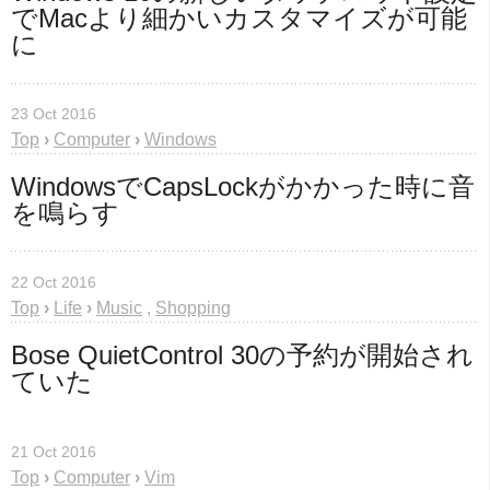
でMacより細かいカスタマイズが可能
に
23 Oct 2016
Top
›
Computer
›
Windows
WindowsでCapsLockがかかった時に音
を鳴らす
22 Oct 2016
Top
›
Life
›
Music
,
Shopping
Bose QuietControl 30の予約が開始され
ていた
21 Oct 2016
Top
›
Computer
›
Vim