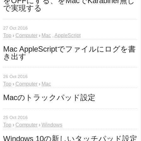
をOFFにする、をMacでKarabiner無し
で実現する
27 Oct 2016
Top
›
Computer
›
Mac
,
AppleScript
Mac AppleScriptでファイルにログを書
き出す
26 Oct 2016
Top
›
Computer
›
Mac
Macのトラックパッド設定
25 Oct 2016
Top
›
Computer
›
Windows
Windows 10の新しいタッチパッド設定