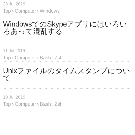
23 Jul 2019
Top
›
Computer
›
Windows
WindowsでのSkypeアプリにはいろい
ろあって混乱する
11 Jul 2019
Top
›
Computer
›
Bash
,
Zsh
Unixファイルのタイムスタンプについ
て
10 Jul 2019
Top
›
Computer
›
Bash
,
Zsh