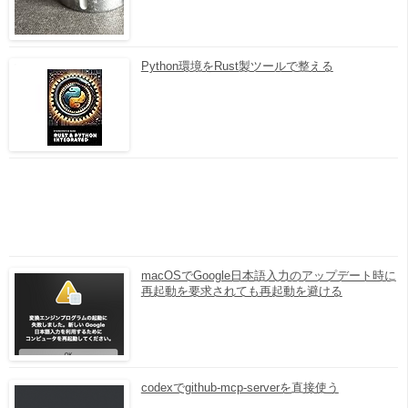
Python環境をRust製ツールで整える
macOSでGoogle日本語入力のアップデート時に
再起動を要求されても再起動を避ける
codexでgithub-mcp-serverを直接使う