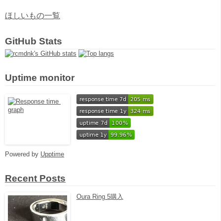
ほしいもの一覧
GitHub Stats
Uptime monitor
Powered by
Upptime
Recent Posts
Oura Ring 5購入