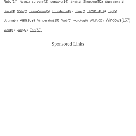
Ruby(14)
screen(42)
sentaku(14)
Shopping(52)
Rust(1)
Shell(1)
Shoppiong(1)
TravisCI(14)
Slack(3)
SVN(2)
TeamViewer(5)
Thunderbird(2)
tmux(7)
Trip(5)
Windows(157)
Vim(109)
Vimperator(19)
Ubuntu(4)
Web(6)
wercker(6)
WiMAX(2)
Zsh(52)
Word(1)
yamy(7)
Sponsored Links