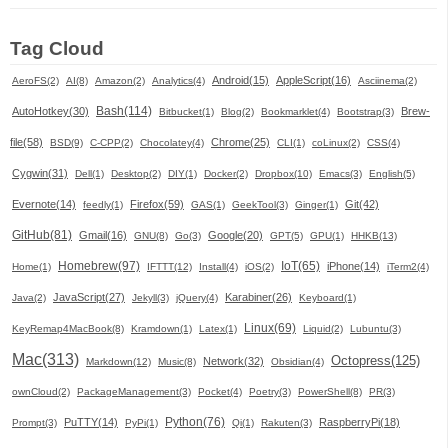
Tag Cloud
Android(15)
AppleScript(16)
AeroFS(2)
AI(8)
Amazon(2)
Analytics(4)
Asciinema(2)
Bash(114)
AutoHotkey(30)
Brew-
Bitbucket(1)
Blog(2)
Bookmarklet(4)
Bootstrap(3)
file(58)
Chrome(25)
BSD(9)
C-CPP(2)
Chocolatey(4)
CLI(1)
coLinux(2)
CSS(4)
Cygwin(31)
Dell(1)
Desktop(2)
DIY(1)
Docker(2)
Dropbox(10)
Emacs(3)
English(5)
Evernote(14)
Firefox(59)
Git(42)
feedly(1)
GAS(1)
GeekTool(3)
Ginger(1)
GitHub(81)
Gmail(16)
Google(20)
GNU(8)
Go(3)
GPT(5)
GPU(1)
HHKB(13)
Homebrew(97)
IoT(65)
iPhone(14)
Home(1)
IFTTT(12)
Install(4)
iOS(2)
iTerm2(4)
JavaScript(27)
Karabiner(26)
Java(2)
Jekyll(3)
jQuery(4)
Keyboard(1)
Linux(69)
KeyRemap4MacBook(8)
Kramdown(1)
Latex(1)
Liquid(2)
Lubuntu(3)
Mac(313)
Octopress(125)
Network(32)
Markdown(12)
Music(8)
Obsidian(4)
ownCloud(2)
PackageManagement(3)
Pocket(4)
Poetry(3)
PowerShell(8)
PR(3)
Python(76)
PuTTY(14)
RaspberryPi(18)
Prompt(3)
PyPi(1)
Qi(1)
Rakuten(3)