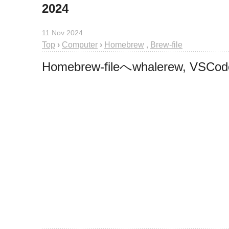
2024
11 Nov 2024
Top
›
Computer
›
Homebrew
,
Brew-file
Homebrew-fileへwhalerew,