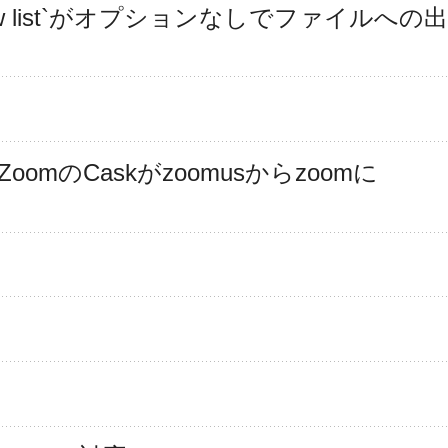
`brew list`がオプションなしでファイルへの出
omのCaskがzoomusからzoomに