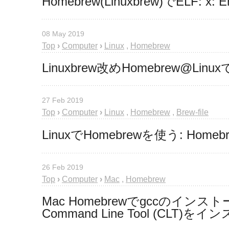
Homebrew(Linuxbrew)でELF: x:
08 May 2019
Top
›
Computer
›
Linux
,
Homebrew
Linuxbrew改めHomebrew@Linux
27 Feb 2019
Top
›
Computer
›
Linux
,
Homebrew
,
Brew-file
LinuxでHomebrewを使う: Home
26 Feb 2019
Top
›
Computer
›
Mac
,
Homebrew
Mac Homebrewでgccのイン
Command Line Tool (CL