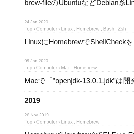
brew-fileのUbuntuなどDebian系
24 Jan 2020
Top
›
Computer
›
Linux
,
Homebrew
,
Bash
,
Zsh
LinuxにHomebrewでShellC
09 Jan 2020
Top
›
Computer
›
Mac
,
Homebrew
Macで「"openjdk-13.0.1
2019
26 Nov 2019
Top
›
Computer
›
Linux
,
Homebrew