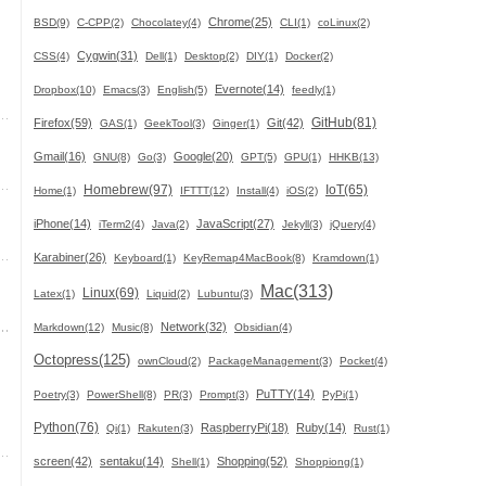
Chrome(25)
BSD(9)
C-CPP(2)
Chocolatey(4)
CLI(1)
coLinux(2)
Cygwin(31)
CSS(4)
Dell(1)
Desktop(2)
DIY(1)
Docker(2)
Evernote(14)
Dropbox(10)
Emacs(3)
English(5)
feedly(1)
GitHub(81)
Firefox(59)
Git(42)
GAS(1)
GeekTool(3)
Ginger(1)
Gmail(16)
Google(20)
GNU(8)
Go(3)
GPT(5)
GPU(1)
HHKB(13)
Homebrew(97)
IoT(65)
Home(1)
IFTTT(12)
Install(4)
iOS(2)
iPhone(14)
JavaScript(27)
iTerm2(4)
Java(2)
Jekyll(3)
jQuery(4)
Karabiner(26)
Keyboard(1)
KeyRemap4MacBook(8)
Kramdown(1)
Mac(313)
Linux(69)
Latex(1)
Liquid(2)
Lubuntu(3)
Network(32)
Markdown(12)
Music(8)
Obsidian(4)
Octopress(125)
ownCloud(2)
PackageManagement(3)
Pocket(4)
PuTTY(14)
Poetry(3)
PowerShell(8)
PR(3)
Prompt(3)
PyPi(1)
Python(76)
RaspberryPi(18)
Ruby(14)
Qi(1)
Rakuten(3)
Rust(1)
screen(42)
sentaku(14)
Shopping(52)
Shell(1)
Shoppiong(1)