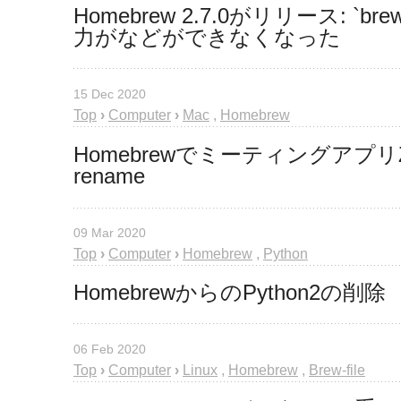
Homebrew 2.7.0がリリース: 
力がなどができなくなった
15 Dec 2020
Top
›
Computer
›
Mac
,
Homebrew
HomebrewでミーティングアプリZo
rename
09 Mar 2020
Top
›
Computer
›
Homebrew
,
Python
HomebrewからのPython2の削除
06 Feb 2020
Top
›
Computer
›
Linux
,
Homebrew
,
Brew-file