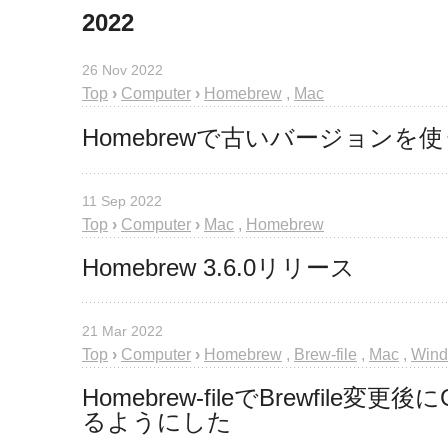
2022
26 Nov 2022
Top
›
Computer
›
Homebrew
,
Mac
Homebrewで古いバージョンを使う
11 Sep 2022
Top
›
Computer
›
Mac
,
Homebrew
Homebrew 3.6.0リリース
21 Mar 2022
Top
›
Computer
›
Homebrew
,
Brew-file
,
Mac
,
Win
Homebrew-fileでBrewfile
るようにした