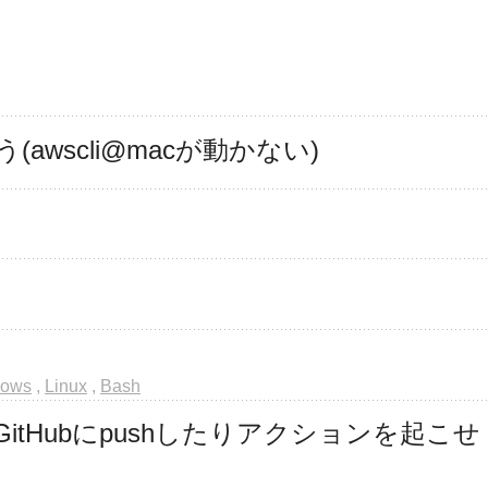
(awscli@macが動かない)
dows
,
Linux
,
Bash
変更後にGitHubにpushしたりアクションを起こせ