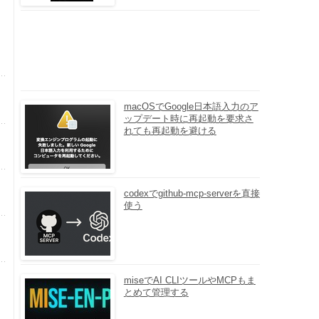
macOSでGoogle日本語入力のア
ップデート時に再起動を要求さ
れても再起動を避ける
codexでgithub-mcp-serverを直接
使う
miseでAI CLIツールやMCPもま
とめて管理する