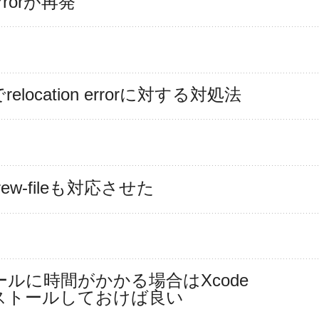
 Errorが再発
でrelocation errorに対する対処法
brew-fileも対応させた
ストールに時間がかかる場合はXcode 
T)をインストールしておけば良い