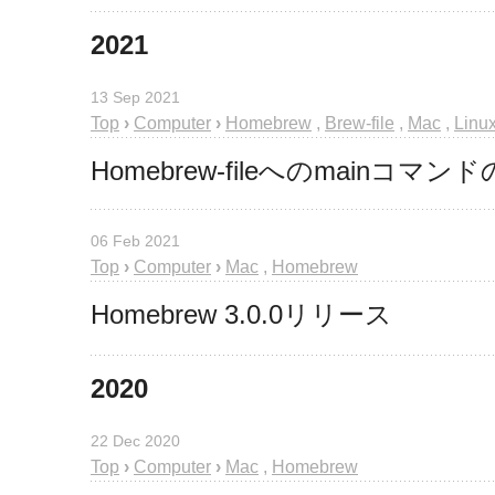
2021
13 Sep 2021
Top
›
Computer
›
Homebrew
,
Brew-file
,
Mac
,
Linu
Homebrew-fileへのmainコマン
06 Feb 2021
Top
›
Computer
›
Mac
,
Homebrew
Homebrew 3.0.0リリース
2020
22 Dec 2020
Top
›
Computer
›
Mac
,
Homebrew