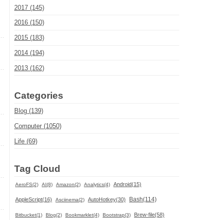
2017 (145)
2016 (150)
2015 (183)
2014 (194)
2013 (162)
Categories
Blog (139)
Computer (1050)
Life (69)
Tag Cloud
Android(15)
AeroFS(2)
AI(8)
Amazon(2)
Analytics(4)
Bash(114)
AppleScript(16)
AutoHotkey(30)
Asciinema(2)
Brew-file(58)
Bitbucket(1)
Blog(2)
Bookmarklet(4)
Bootstrap(3)