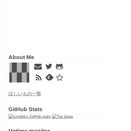
About Me
ほしいもの一覧
GitHub Stats
Uptime monitor