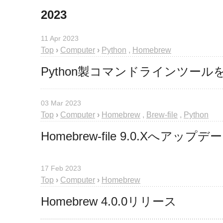
2023
11 Apr 2023
Top
›
Computer
›
Python
,
Homebrew
Python製コマンドラインツールを
03 Mar 2023
Top
›
Computer
›
Homebrew
,
Brew-file
,
Python
Homebrew-file 9.0.Xへアップデ
17 Feb 2023
Top
›
Computer
›
Homebrew
Homebrew 4.0.0リリース