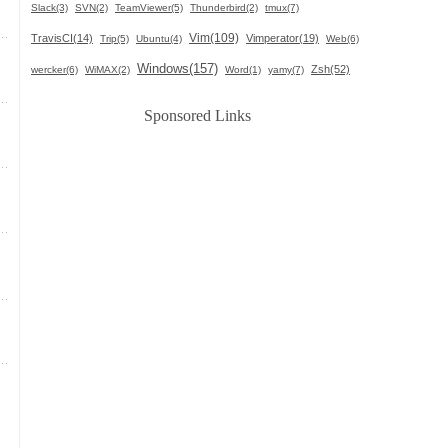
Slack(3)
SVN(2)
TeamViewer(5)
Thunderbird(2)
tmux(7)
Vim(109)
TravisCI(14)
Vimperator(19)
Trip(5)
Ubuntu(4)
Web(6)
Windows(157)
Zsh(52)
wercker(6)
WiMAX(2)
Word(1)
yamy(7)
Sponsored Links