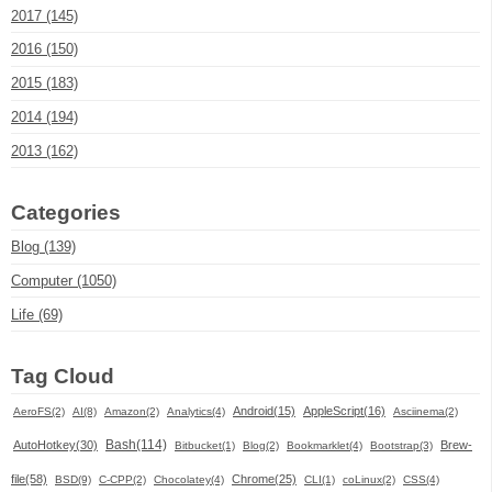
2017 (145)
2016 (150)
2015 (183)
2014 (194)
2013 (162)
Categories
Blog (139)
Computer (1050)
Life (69)
Tag Cloud
Android(15)
AppleScript(16)
AeroFS(2)
AI(8)
Amazon(2)
Analytics(4)
Asciinema(2)
Bash(114)
AutoHotkey(30)
Brew-
Bitbucket(1)
Blog(2)
Bookmarklet(4)
Bootstrap(3)
file(58)
Chrome(25)
BSD(9)
C-CPP(2)
Chocolatey(4)
CLI(1)
coLinux(2)
CSS(4)