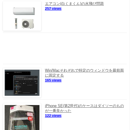
エアコン(白くまくん)の水飛び問題
257 views
Win/Macそれぞれで特定のウィンドウを最前面
に固定する
165 views
iPhone SE(第2世代)のケースはダイソーのもの
が一番良かった
122 views