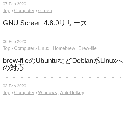
07 Feb 2020
Top
›
Computer
›
screen
GNU Screen 4.8.0リリース
06 Feb 2020
Top
›
Computer
›
Linux
,
Homebrew
,
Brew-file
brew-fileのUbuntuなどDebian系Linuxへ
の対応
03 Feb 2020
Top
›
Computer
›
Windows
,
AutoHotkey