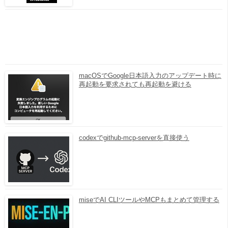
macOSでGoogle日本語入力のアップデート時に
再起動を要求されても再起動を避ける
codexでgithub-mcp-serverを直接使う
miseでAI CLIツールやMCPもまとめて管理する