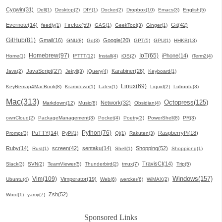
Cygwin(31)
Dell(1)
Desktop(2)
DIY(1)
Docker(2)
Dropbox(10)
Emacs(3)
English(5)
Evernote(14)
Firefox(59)
Git(42)
feedly(1)
GAS(1)
GeekTool(3)
Ginger(1)
GitHub(81)
Gmail(16)
Google(20)
GNU(8)
Go(3)
GPT(5)
GPU(1)
HHKB(13)
Homebrew(97)
IoT(65)
iPhone(14)
Home(1)
IFTTT(12)
Install(4)
iOS(2)
iTerm2(4)
JavaScript(27)
Karabiner(26)
Java(2)
Jekyll(3)
jQuery(4)
Keyboard(1)
Linux(69)
KeyRemap4MacBook(8)
Kramdown(1)
Latex(1)
Liquid(2)
Lubuntu(3)
Mac(313)
Octopress(125)
Network(32)
Markdown(12)
Music(8)
Obsidian(4)
ownCloud(2)
PackageManagement(3)
Pocket(4)
Poetry(3)
PowerShell(8)
PR(3)
Python(76)
PuTTY(14)
RaspberryPi(18)
Prompt(3)
PyPi(1)
Qi(1)
Rakuten(3)
Ruby(14)
screen(42)
sentaku(14)
Shopping(52)
Rust(1)
Shell(1)
Shoppiong(1)
TravisCI(14)
Slack(3)
SVN(2)
TeamViewer(5)
Thunderbird(2)
tmux(7)
Trip(5)
Windows(157)
Vim(109)
Vimperator(19)
Ubuntu(4)
Web(6)
wercker(6)
WiMAX(2)
Zsh(52)
Word(1)
yamy(7)
Sponsored Links