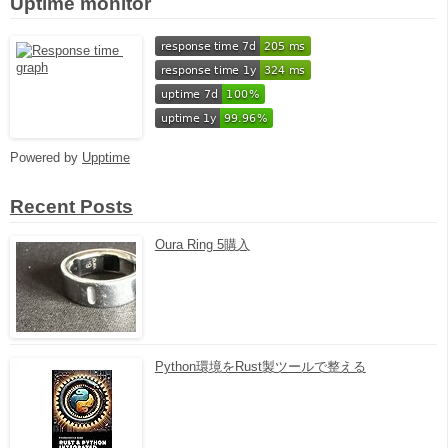
Uptime monitor
Powered by
Upptime
Recent Posts
Oura Ring 5購入
Python環境をRust製ツールで整える