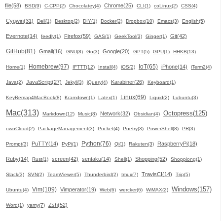
file(58)
Chrome(25)
BSD(9)
C-CPP(2)
Chocolatey(4)
CLI(1)
coLinux(2)
CSS(4)
Cygwin(31)
Dell(1)
Desktop(2)
DIY(1)
Docker(2)
Dropbox(10)
Emacs(3)
English(5)
Evernote(14)
Firefox(59)
Git(42)
feedly(1)
GAS(1)
GeekTool(3)
Ginger(1)
GitHub(81)
Gmail(16)
Google(20)
GNU(8)
Go(3)
GPT(5)
GPU(1)
HHKB(13)
Homebrew(97)
IoT(65)
iPhone(14)
Home(1)
IFTTT(12)
Install(4)
iOS(2)
iTerm2(4)
JavaScript(27)
Karabiner(26)
Java(2)
Jekyll(3)
jQuery(4)
Keyboard(1)
Linux(69)
KeyRemap4MacBook(8)
Kramdown(1)
Latex(1)
Liquid(2)
Lubuntu(3)
Mac(313)
Octopress(125)
Network(32)
Markdown(12)
Music(8)
Obsidian(4)
ownCloud(2)
PackageManagement(3)
Pocket(4)
Poetry(3)
PowerShell(8)
PR(3)
Python(76)
PuTTY(14)
RaspberryPi(18)
Prompt(3)
PyPi(1)
Qi(1)
Rakuten(3)
Ruby(14)
screen(42)
sentaku(14)
Shopping(52)
Rust(1)
Shell(1)
Shoppiong(1)
TravisCI(14)
Slack(3)
SVN(2)
TeamViewer(5)
Thunderbird(2)
tmux(7)
Trip(5)
Windows(157)
Vim(109)
Vimperator(19)
Ubuntu(4)
Web(6)
wercker(6)
WiMAX(2)
Zsh(52)
Word(1)
yamy(7)