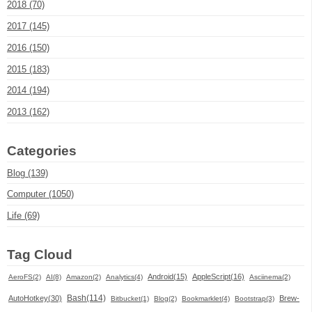
2018 (70)
2017 (145)
2016 (150)
2015 (183)
2014 (194)
2013 (162)
Categories
Blog (139)
Computer (1050)
Life (69)
Tag Cloud
Android(15)
AppleScript(16)
AeroFS(2)
AI(8)
Amazon(2)
Analytics(4)
Asciinema(2)
Bash(114)
AutoHotkey(30)
Brew-
Bitbucket(1)
Blog(2)
Bookmarklet(4)
Bootstrap(3)