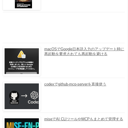
macOSでGoogle日本語入力のアップデート時に
再起動を要求されても再起動を避ける
codexでgithub-mcp-serverを直接使う
miseでAI CLIツールやMCPもまとめて管理する