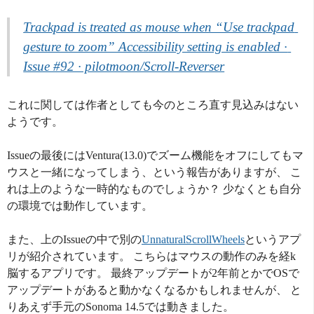
Trackpad is treated as mouse when “Use trackpad 
gesture to zoom” Accessibility setting is enabled · 
Issue #92 · pilotmoon/Scroll-Reverser
これに関しては作者としても今のところ直す見込みはない
ようです。
Issueの最後にはVentura(13.0)でズーム機能をオフにしてもマ
ウスと一緒になってしまう、という報告がありますが、 こ
れは上のような一時的なものでしょうか？ 少なくとも自分
の環境では動作しています。
また、上のIssueの中で別の
UnnaturalScrollWheels
というアプ
リが紹介されています。 こちらはマウスの動作のみを経k
脳するアプリです。 最終アップデートが2年前とかでOSで
アップデートがあると動かなくなるかもしれませんが、 と
りあえず手元のSonoma 14.5では動きました。