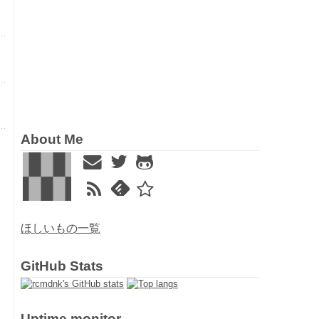
About Me
ほしいもの一覧
GitHub Stats
Uptime monitor