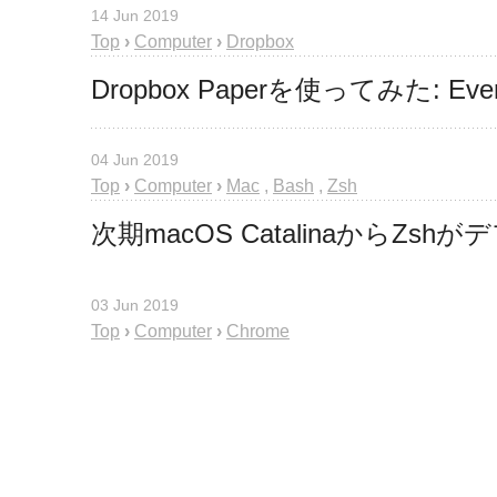
14 Jun 2019
Top
›
Computer
›
Dropbox
Dropbox Paperを使ってみた: E
04 Jun 2019
Top
›
Computer
›
Mac
,
Bash
,
Zsh
次期macOS CatalinaからZs
03 Jun 2019
Top
›
Computer
›
Chrome