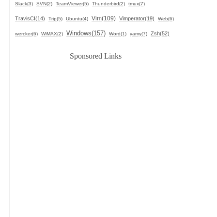
Slack(3)
SVN(2)
TeamViewer(5)
Thunderbird(2)
tmux(7)
Vim(109)
TravisCI(14)
Vimperator(19)
Trip(5)
Ubuntu(4)
Web(6)
Windows(157)
Zsh(52)
wercker(6)
WiMAX(2)
Word(1)
yamy(7)
Sponsored Links