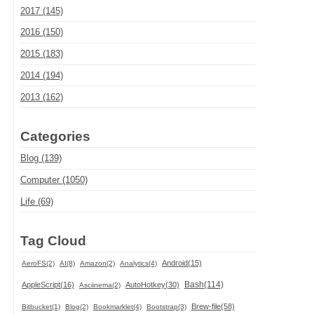
2017 (145)
2016 (150)
2015 (183)
2014 (194)
2013 (162)
Categories
Blog (139)
Computer (1050)
Life (69)
Tag Cloud
Android(15)
AeroFS(2)
AI(8)
Amazon(2)
Analytics(4)
Bash(114)
AppleScript(16)
AutoHotkey(30)
Asciinema(2)
Brew-file(58)
Bitbucket(1)
Blog(2)
Bookmarklet(4)
Bootstrap(3)