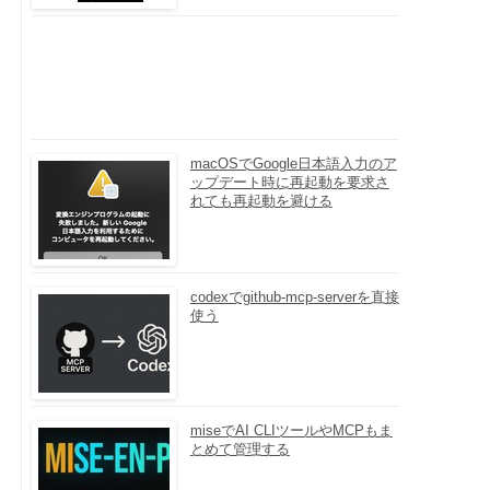
macOSでGoogle日本語入力のア
ップデート時に再起動を要求さ
れても再起動を避ける
codexでgithub-mcp-serverを直接
使う
miseでAI CLIツールやMCPもま
とめて管理する