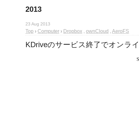
2013
23 Aug 2013
Top
›
Computer
›
Dropbox
,
ownCloud
,
AeroFS
KDriveのサービス終了でオン
S