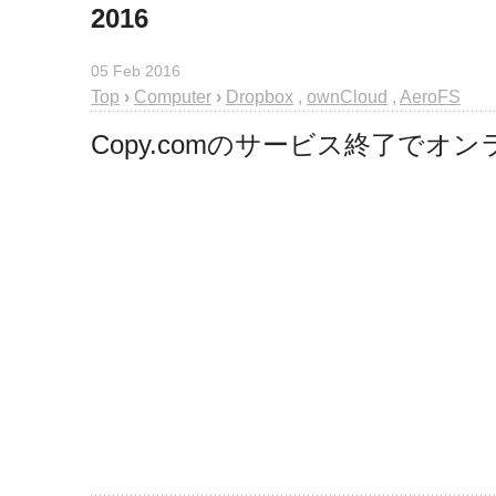
2016
05 Feb 2016
Top
›
Computer
›
Dropbox
,
ownCloud
,
AeroFS
Copy.comのサービス終了で