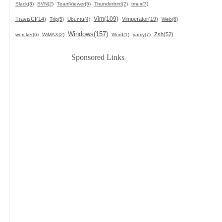
Slack(3)
SVN(2)
TeamViewer(5)
Thunderbird(2)
tmux(7)
Vim(109)
TravisCI(14)
Vimperator(19)
Trip(5)
Ubuntu(4)
Web(6)
Windows(157)
Zsh(52)
wercker(6)
WiMAX(2)
Word(1)
yamy(7)
Sponsored Links