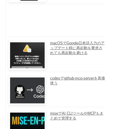
macOSでGoogle日本語入力のア
ップデート時に再起動を要求さ
れても再起動を避ける
codexでgithub-mcp-serverを直接
使う
miseでAI CLIツールやMCPもま
とめて管理する