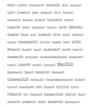
Chrome(25)
BSD(9)
C-CPP(2)
Chocolatey(4)
CLI(1)
coLinux(2)
Cygwin(31)
CSS(4)
Dell(1)
Desktop(2)
DIY(1)
Docker(2)
Evernote(14)
Dropbox(10)
Emacs(3)
English(5)
feedly(1)
GitHub(81)
Firefox(59)
Git(42)
GAS(1)
GeekTool(3)
Ginger(1)
Gmail(16)
Google(20)
GNU(8)
Go(3)
GPT(5)
GPU(1)
HHKB(13)
Homebrew(97)
IoT(65)
Home(1)
IFTTT(12)
Install(4)
iOS(2)
iPhone(14)
JavaScript(27)
iTerm2(4)
Java(2)
Jekyll(3)
jQuery(4)
Karabiner(26)
Keyboard(1)
KeyRemap4MacBook(8)
Kramdown(1)
Mac(313)
Linux(69)
Latex(1)
Liquid(2)
Lubuntu(3)
Network(32)
Markdown(12)
Music(8)
Obsidian(4)
Octopress(125)
ownCloud(2)
PackageManagement(3)
Pocket(4)
PuTTY(14)
Poetry(3)
PowerShell(8)
PR(3)
Prompt(3)
PyPi(1)
Python(76)
RaspberryPi(18)
Ruby(14)
Qi(1)
Rakuten(3)
Rust(1)
screen(42)
sentaku(14)
Shopping(52)
Shell(1)
Shoppiong(1)