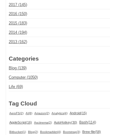
2017 (145)
2016 (150)
2015 (183)
2014 (194)
2013 (162)
Categories
Blog (139)
Computer (1050)
Life (69)
Tag Cloud
Android(15)
AeroFS(2)
AI(8)
Amazon(2)
Analytics(4)
Bash(114)
AppleScript(16)
AutoHotkey(30)
Asciinema(2)
Brew-file(58)
Bitbucket(1)
Blog(2)
Bookmarklet(4)
Bootstrap(3)