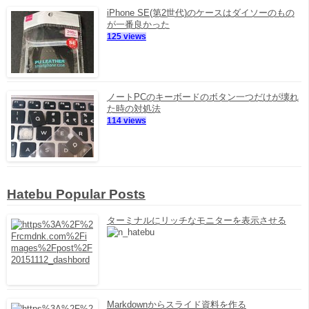
iPhone SE(第2世代)のケースはダイソーのもの
が一番良かった
125 views
ノートPCのキーボードのボタン一つだけが壊れ
た時の対処法
114 views
Hatebu Popular Posts
ターミナルにリッチなモニターを表示させる
Markdownからスライド資料を作る