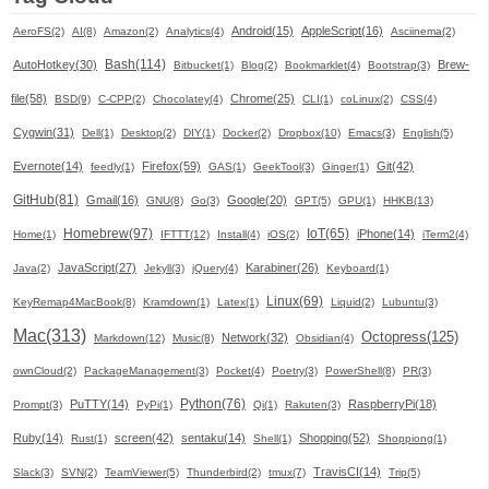
Android(15)
AppleScript(16)
AeroFS(2)
AI(8)
Amazon(2)
Analytics(4)
Asciinema(2)
Bash(114)
AutoHotkey(30)
Brew-
Bitbucket(1)
Blog(2)
Bookmarklet(4)
Bootstrap(3)
file(58)
Chrome(25)
BSD(9)
C-CPP(2)
Chocolatey(4)
CLI(1)
coLinux(2)
CSS(4)
Cygwin(31)
Dell(1)
Desktop(2)
DIY(1)
Docker(2)
Dropbox(10)
Emacs(3)
English(5)
Evernote(14)
Firefox(59)
Git(42)
feedly(1)
GAS(1)
GeekTool(3)
Ginger(1)
GitHub(81)
Gmail(16)
Google(20)
GNU(8)
Go(3)
GPT(5)
GPU(1)
HHKB(13)
Homebrew(97)
IoT(65)
iPhone(14)
Home(1)
IFTTT(12)
Install(4)
iOS(2)
iTerm2(4)
JavaScript(27)
Karabiner(26)
Java(2)
Jekyll(3)
jQuery(4)
Keyboard(1)
Linux(69)
KeyRemap4MacBook(8)
Kramdown(1)
Latex(1)
Liquid(2)
Lubuntu(3)
Mac(313)
Octopress(125)
Network(32)
Markdown(12)
Music(8)
Obsidian(4)
ownCloud(2)
PackageManagement(3)
Pocket(4)
Poetry(3)
PowerShell(8)
PR(3)
Python(76)
PuTTY(14)
RaspberryPi(18)
Prompt(3)
PyPi(1)
Qi(1)
Rakuten(3)
Ruby(14)
screen(42)
sentaku(14)
Shopping(52)
Rust(1)
Shell(1)
Shoppiong(1)
TravisCI(14)
Slack(3)
SVN(2)
TeamViewer(5)
Thunderbird(2)
tmux(7)
Trip(5)