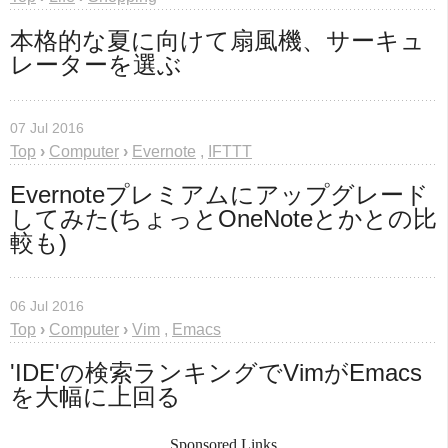
本格的な夏に向けて扇風機、サーキュ
レーターを選ぶ
07 Jul 2016
Top
›
Computer
›
Evernote
,
IFTTT
Evernoteプレミアムにアップグレード
してみた(ちょっとOneNoteとかとの比
較も)
06 Jul 2016
Top
›
Computer
›
Vim
,
Emacs
'IDE'の検索ランキングでVimがEmacs
を大幅に上回る
Sponsored Links