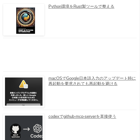
Python環境をRust製ツールで整える
macOSでGoogle日本語入力のアップデート時に
再起動を要求されても再起動を避ける
codexでgithub-mcp-serverを直接使う