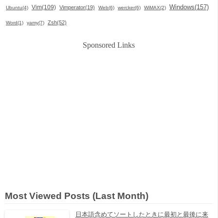
Windows(157)
Vim(109)
Vimperator(19)
Ubuntu(4)
Web(6)
wercker(6)
WiMAX(2)
Zsh(52)
Word(1)
yamy(7)
Sponsored Links
Most Viewed Posts (Last Month)
日本語含めてソートしたときに最初と最後に来