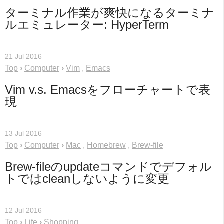
ターミナル作業が爽快になるターミナ
ルエミュレーター: HyperTerm
21 Jul 2016
Top
›
Computer
›
Vim
,
Emacs
Vim v.s. Emacsをフローチャートで表
現
13 Jul 2016
Top
›
Computer
›
Mac
,
Homebrew
,
Brew-file
Brew-fileのupdateコマンドでデフォル
トではcleanしないように変更
12 Jul 2016
Top
›
Life
›
Shopping