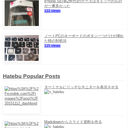
iPhone SE(第2世代)のケースはダイソーのもの
が一番良かった
122 views
ノートPCのキーボードのボタン一つだけが壊れ
た時の対処法
115 views
Hatebu Popular Posts
ターミナルにリッチなモニターを表示させる
Markdownからスライド資料を作る