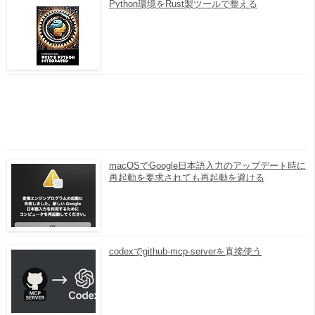
Python環境をRust製ツールで整える
macOSでGoogle日本語入力のアップデート時に
再起動を要求されても再起動を避ける
codexでgithub-mcp-serverを直接使う