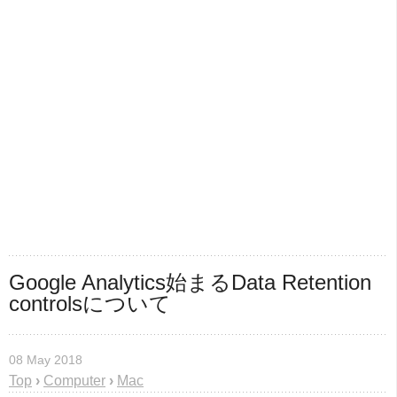
Google Analytics始まるData Retention 
controlsについて
08 May 2018
Top
›
Computer
›
Mac