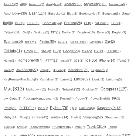
Android(15)
AppleScript(16)
AeroFS(2)
AI(8)
Amazon(2)
Analytics(4)
Asciinema(2)
Bash(114)
AutoHotkey(30)
Brew-
Bitbucket(1)
Blog(2)
Bookmarklet(4)
Bootstrap(3)
file(58)
Chrome(25)
BSD(9)
C-CPP(2)
Chocolatey(4)
CLI(1)
coLinux(2)
CSS(4)
Cygwin(31)
Dell(1)
Desktop(2)
DIY(1)
Docker(2)
Dropbox(10)
Emacs(3)
English(5)
Evernote(14)
Firefox(59)
Git(42)
feedly(1)
GAS(1)
GeekTool(3)
Ginger(1)
GitHub(81)
Gmail(16)
Google(20)
GNU(8)
Go(3)
GPT(5)
GPU(1)
HHKB(13)
Homebrew(97)
IoT(65)
iPhone(14)
Home(1)
IFTTT(12)
Install(4)
iOS(2)
iTerm2(4)
JavaScript(27)
Karabiner(26)
Java(2)
Jekyll(3)
jQuery(4)
Keyboard(1)
Linux(69)
KeyRemap4MacBook(8)
Kramdown(1)
Latex(1)
Liquid(2)
Lubuntu(3)
Mac(313)
Octopress(125)
Network(32)
Markdown(12)
Music(8)
Obsidian(4)
ownCloud(2)
PackageManagement(3)
Pocket(4)
Poetry(3)
PowerShell(8)
PR(3)
Python(76)
PuTTY(14)
RaspberryPi(18)
Prompt(3)
PyPi(1)
Qi(1)
Rakuten(3)
Ruby(14)
screen(42)
sentaku(14)
Shopping(52)
Rust(1)
Shell(1)
Shoppiong(1)
TravisCI(14)
Slack(3)
SVN(2)
TeamViewer(5)
Thunderbird(2)
tmux(7)
Trip(5)
Windows(157)
Vim(109)
Vimperator(19)