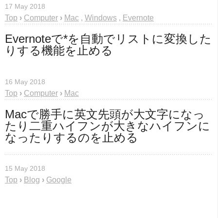
17 May 2018
Top
›
Computer
›
Mac
,
Windows
,
Evernote
Evernoteで*を自動でリストに変換した
りする機能を止める
16 May 2018
Top
›
Computer
›
Mac
Macで勝手に英文先頭が大文字になっ
たり二重ハイフンが大きなハイフンに
なったりするのを止める
15 May 2018
Top
›
Blog
›
Google