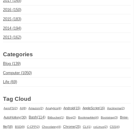
2017 (145)
2016 (150)
2015 (183)
2014 (194)
2013 (162)
Categories
Blog (139)
Computer (1050)
Life (69)
Tag Cloud
Android(15)
AppleScript(16)
AeroFS(2)
AI(8)
Amazon(2)
Analytics(4)
Asciinema(2)
Bash(114)
AutoHotkey(30)
Brew-
Bitbucket(1)
Blog(2)
Bookmarklet(4)
Bootstrap(3)
file(58)
Chrome(25)
BSD(9)
C-CPP(2)
Chocolatey(4)
CLI(1)
coLinux(2)
CSS(4)