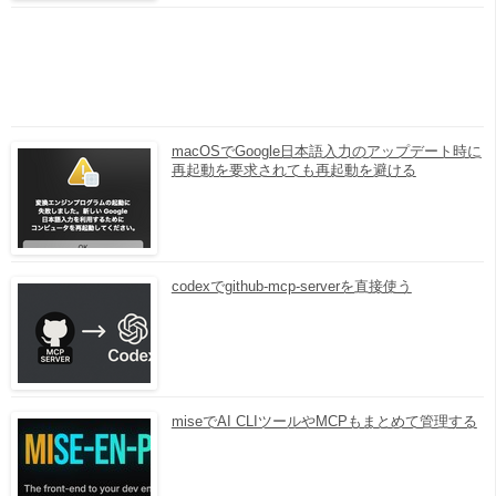
macOSでGoogle日本語入力のアップデート時に
再起動を要求されても再起動を避ける
codexでgithub-mcp-serverを直接使う
miseでAI CLIツールやMCPもまとめて管理する