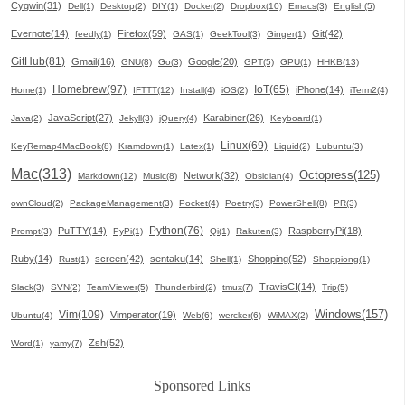
Cygwin(31)
Dell(1)
Desktop(2)
DIY(1)
Docker(2)
Dropbox(10)
Emacs(3)
English(5)
Evernote(14)
Firefox(59)
Git(42)
feedly(1)
GAS(1)
GeekTool(3)
Ginger(1)
GitHub(81)
Gmail(16)
Google(20)
GNU(8)
Go(3)
GPT(5)
GPU(1)
HHKB(13)
Homebrew(97)
IoT(65)
iPhone(14)
Home(1)
IFTTT(12)
Install(4)
iOS(2)
iTerm2(4)
JavaScript(27)
Karabiner(26)
Java(2)
Jekyll(3)
jQuery(4)
Keyboard(1)
Linux(69)
KeyRemap4MacBook(8)
Kramdown(1)
Latex(1)
Liquid(2)
Lubuntu(3)
Mac(313)
Octopress(125)
Network(32)
Markdown(12)
Music(8)
Obsidian(4)
ownCloud(2)
PackageManagement(3)
Pocket(4)
Poetry(3)
PowerShell(8)
PR(3)
Python(76)
PuTTY(14)
RaspberryPi(18)
Prompt(3)
PyPi(1)
Qi(1)
Rakuten(3)
Ruby(14)
screen(42)
sentaku(14)
Shopping(52)
Rust(1)
Shell(1)
Shoppiong(1)
TravisCI(14)
Slack(3)
SVN(2)
TeamViewer(5)
Thunderbird(2)
tmux(7)
Trip(5)
Windows(157)
Vim(109)
Vimperator(19)
Ubuntu(4)
Web(6)
wercker(6)
WiMAX(2)
Zsh(52)
Word(1)
yamy(7)
Sponsored Links