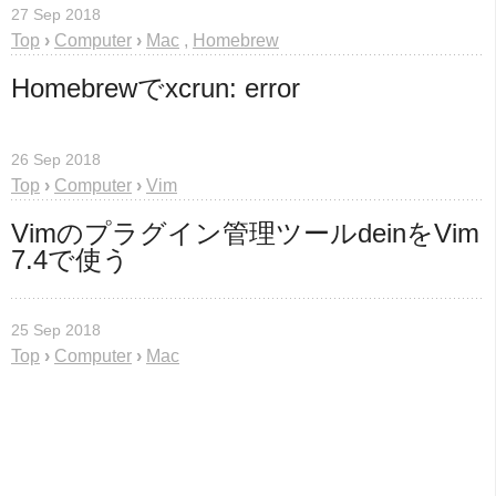
27 Sep 2018
Top
›
Computer
›
Mac
,
Homebrew
Homebrewでxcrun: error
26 Sep 2018
Top
›
Computer
›
Vim
Vimのプラグイン管理ツールdeinをVim 
7.4で使う
25 Sep 2018
Top
›
Computer
›
Mac