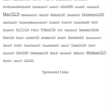
Linux(69)
KeyRemap4MacBook(8)
Kramdown(1)
Latex(1)
Liquid(2)
Lubuntu(3)
Mac(313)
Octopress(125)
Network(32)
Markdown(12)
Music(8)
Obsidian(4)
ownCloud(2)
PackageManagement(3)
Pocket(4)
Poetry(3)
PowerShell(8)
PR(3)
Python(76)
PuTTY(14)
RaspberryPi(18)
Prompt(3)
PyPi(1)
Qi(1)
Rakuten(3)
Ruby(14)
screen(42)
sentaku(14)
Shopping(52)
Rust(1)
Shell(1)
Shoppiong(1)
TravisCI(14)
Slack(3)
SVN(2)
TeamViewer(5)
Thunderbird(2)
tmux(7)
Trip(5)
Windows(157)
Vim(109)
Vimperator(19)
Ubuntu(4)
Web(6)
wercker(6)
WiMAX(2)
Zsh(52)
Word(1)
yamy(7)
Sponsored Links