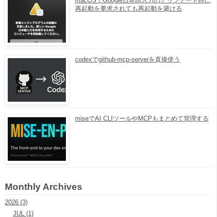
macOSでGoogle日本語入力のアップデート時に
再起動を要求されても再起動を避ける
codexでgithub-mcp-serverを直接使う
miseでAI CLIツールやMCPもまとめて管理する
Monthly Archives
2026 (3)
JUL (1)