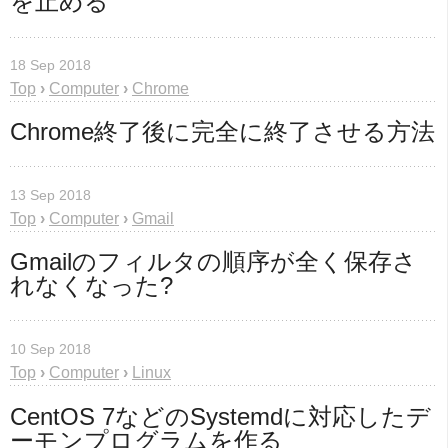
を止める
18 Sep 2018
Top
›
Computer
›
Chrome
Chrome終了後に完全に終了させる方法
13 Sep 2018
Top
›
Computer
›
Gmail
Gmailのフィルタの順序が全く保存さ
れなくなった?
10 Sep 2018
Top
›
Computer
›
Linux
CentOS 7などのSystemdに対応したデ
ーモンプログラムを作る