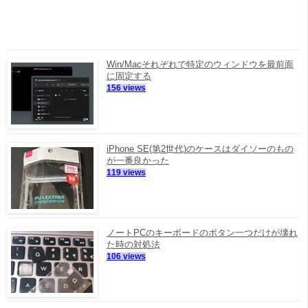
Win/Macそれぞれで特定のウィンドウを最前面
に固定する
156 views
iPhone SE(第2世代)のケースはダイソーのもの
が一番良かった
119 views
ノートPCのキーボードのボタン一つだけが壊れ
た時の対処法
106 views