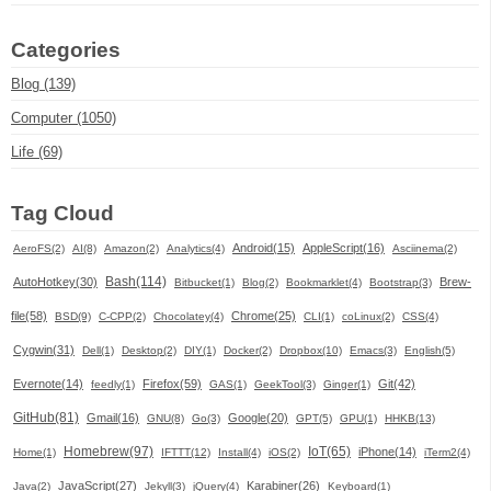
Categories
Blog (139)
Computer (1050)
Life (69)
Tag Cloud
Android(15)
AppleScript(16)
AeroFS(2)
AI(8)
Amazon(2)
Analytics(4)
Asciinema(2)
Bash(114)
AutoHotkey(30)
Brew-
Bitbucket(1)
Blog(2)
Bookmarklet(4)
Bootstrap(3)
file(58)
Chrome(25)
BSD(9)
C-CPP(2)
Chocolatey(4)
CLI(1)
coLinux(2)
CSS(4)
Cygwin(31)
Dell(1)
Desktop(2)
DIY(1)
Docker(2)
Dropbox(10)
Emacs(3)
English(5)
Evernote(14)
Firefox(59)
Git(42)
feedly(1)
GAS(1)
GeekTool(3)
Ginger(1)
GitHub(81)
Gmail(16)
Google(20)
GNU(8)
Go(3)
GPT(5)
GPU(1)
HHKB(13)
Homebrew(97)
IoT(65)
iPhone(14)
Home(1)
IFTTT(12)
Install(4)
iOS(2)
iTerm2(4)
JavaScript(27)
Karabiner(26)
Java(2)
Jekyll(3)
jQuery(4)
Keyboard(1)