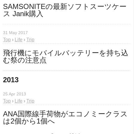
SAMSONITEの最新ソフトスーツケー
ス Janik購入
31 May 2017
Top
›
Life
›
Trip
飛行機にモバイルバッテリーを持ち込
む祭の注意点
2013
25 Apr 2013
Top
›
Life
›
Trip
ANA国際線手荷物がエコノミークラス
は2個から1個へ