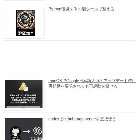
Python環境をRust製ツールで整える
macOSでGoogle日本語入力のアップデート時に
再起動を要求されても再起動を避ける
codexでgithub-mcp-serverを直接使う