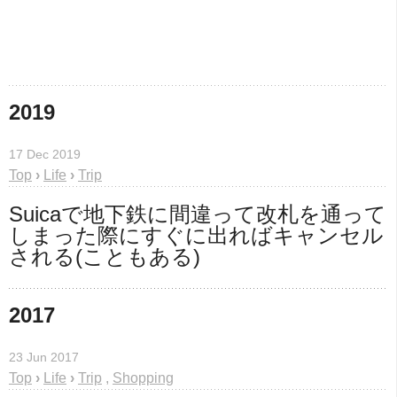
2019
17 Dec 2019
Top
›
Life
›
Trip
Suicaで地下鉄に間違って改札を通って
しまった際にすぐに出ればキャンセル
される(こともある)
2017
23 Jun 2017
Top
›
Life
›
Trip
,
Shopping