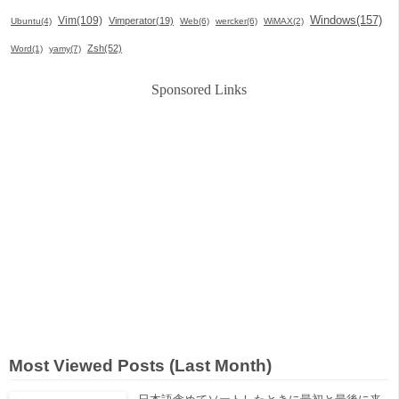
Windows(157)
Vim(109)
Vimperator(19)
Ubuntu(4)
Web(6)
wercker(6)
WiMAX(2)
Zsh(52)
Word(1)
yamy(7)
Sponsored Links
Most Viewed Posts (Last Month)