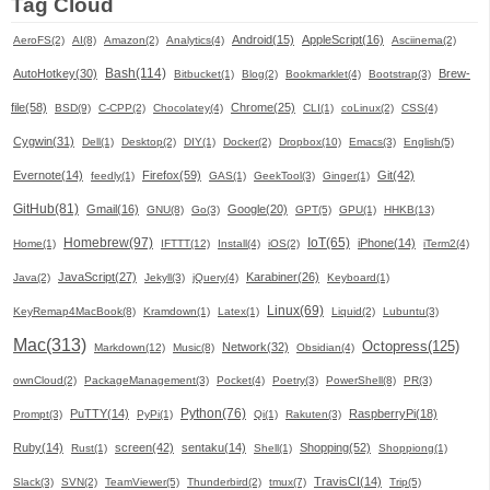
Tag Cloud
Android(15)
AppleScript(16)
AeroFS(2)
AI(8)
Amazon(2)
Analytics(4)
Asciinema(2)
Bash(114)
AutoHotkey(30)
Brew-
Bitbucket(1)
Blog(2)
Bookmarklet(4)
Bootstrap(3)
file(58)
Chrome(25)
BSD(9)
C-CPP(2)
Chocolatey(4)
CLI(1)
coLinux(2)
CSS(4)
Cygwin(31)
Dell(1)
Desktop(2)
DIY(1)
Docker(2)
Dropbox(10)
Emacs(3)
English(5)
Evernote(14)
Firefox(59)
Git(42)
feedly(1)
GAS(1)
GeekTool(3)
Ginger(1)
GitHub(81)
Gmail(16)
Google(20)
GNU(8)
Go(3)
GPT(5)
GPU(1)
HHKB(13)
Homebrew(97)
IoT(65)
iPhone(14)
Home(1)
IFTTT(12)
Install(4)
iOS(2)
iTerm2(4)
JavaScript(27)
Karabiner(26)
Java(2)
Jekyll(3)
jQuery(4)
Keyboard(1)
Linux(69)
KeyRemap4MacBook(8)
Kramdown(1)
Latex(1)
Liquid(2)
Lubuntu(3)
Mac(313)
Octopress(125)
Network(32)
Markdown(12)
Music(8)
Obsidian(4)
ownCloud(2)
PackageManagement(3)
Pocket(4)
Poetry(3)
PowerShell(8)
PR(3)
Python(76)
PuTTY(14)
RaspberryPi(18)
Prompt(3)
PyPi(1)
Qi(1)
Rakuten(3)
Ruby(14)
screen(42)
sentaku(14)
Shopping(52)
Rust(1)
Shell(1)
Shoppiong(1)
TravisCI(14)
Slack(3)
SVN(2)
TeamViewer(5)
Thunderbird(2)
tmux(7)
Trip(5)