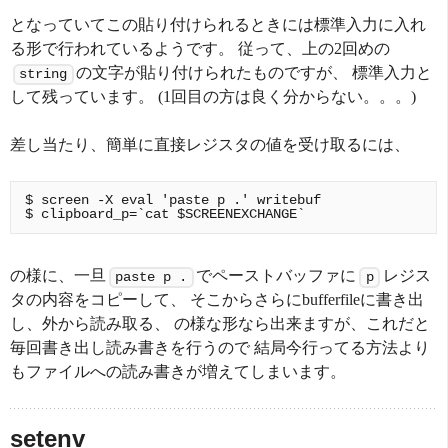
となっていてこの貼り付けられるときには標準入力に入れ
る形で行われているようです。 従って、上の2回めの
の文字が貼り付けられたものですが、 標準入力と
string
して残っています。 (1回目の方は良く分からない。。。)
差し当たり、簡単に直接レジスタの値を受け取るには、
$ screen -X eval 'paste p .' writebuf

の様に、一旦
でペーストバッファに
レジス
paste p .
p
タの内容をコピーして、 そこからさらにbufferfileに書き出
し、外から読み取る、 の様な形なら出来ますが、これだと
毎回書き出し読み書きを行うので 結局今行ってる方法より
もファイルへの読み書きが増えてしまいます。
setenv