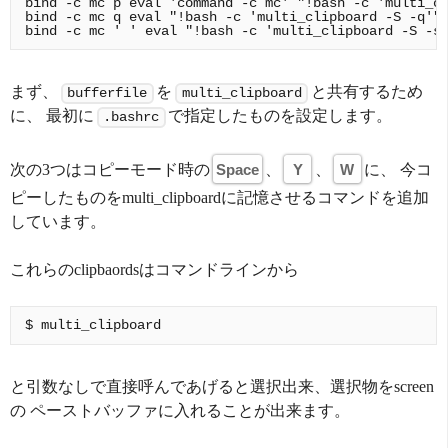
bind -c mc p eval 'command -c mc' "!bash -c 'multi_cl
bind -c mc q eval "!bash -c 'multi_clipboard -S -q'"

まず、
を
と共有するため
bufferfile
multi_clipboard
に、 最初に
で指定したものを設定します。
.bashrc
次の3つはコピーモード時の
Space
、
Y
、
W
に、 今コ
ピーしたものをmulti_clipboardに記憶させるコマンドを追加
しています。
これらのclipbaordsはコマンドラインから
と引数なしで直接呼んであげると選択出来、選択物をscreen
の ペーストバッファに入れることが出来ます。