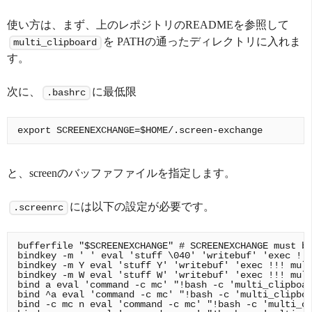
使い方は、まず、上のレポジトリのREADMEを参照して
を PATHの通ったディレクトリに入れま
multi_clipboard
す。
次に、
に最低限
.bashrc
と、screenのバッファファイルを指定します。
には以下の設定が必要です。
.screenrc
bufferfile "$SCREENEXCHANGE" # SCREENEXCHANGE must be
bindkey -m ' ' eval 'stuff \040' 'writebuf' 'exec !!!
bindkey -m Y eval 'stuff Y' 'writebuf' 'exec !!! mult
bindkey -m W eval 'stuff W' 'writebuf' 'exec !!! mult
bind a eval 'command -c mc' "!bash -c 'multi_clipboar
bind ^a eval 'command -c mc' "!bash -c 'multi_clipboa
bind -c mc n eval 'command -c mc' "!bash -c 'multi_cl