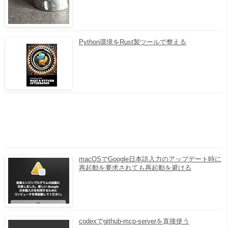
Python環境をRust製ツールで整える
macOSでGoogle日本語入力のアップデート時に
再起動を要求されても再起動を避ける
codexでgithub-mcp-serverを直接使う