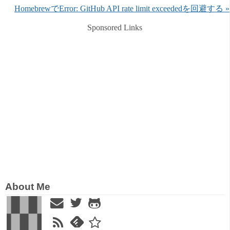
HomebrewでError: GitHub API rate limit exceededを回避する »
Sponsored Links
About Me