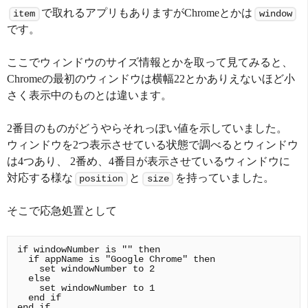
で取れるアプリもありますがChromeとかは
item
window
です。
ここでウィンドウのサイズ情報とかを取って見てみると、
Chromeの最初のウィンドウは横幅22とかありえないほど小
さく表示中のものとは違います。
2番目のものがどうやらそれっぽい値を示していました。
ウィンドウを2つ表示させている状態で調べるとウィンドウ
は4つあり、 2番め、4番目が表示させているウィンドウに
対応する様な
と
を持っていました。
position
size
そこで応急処置として
if windowNumber is "" then

  if appName is "Google Chrome" then

    set windowNumber to 2

  else

    set windowNumber to 1

  end if
