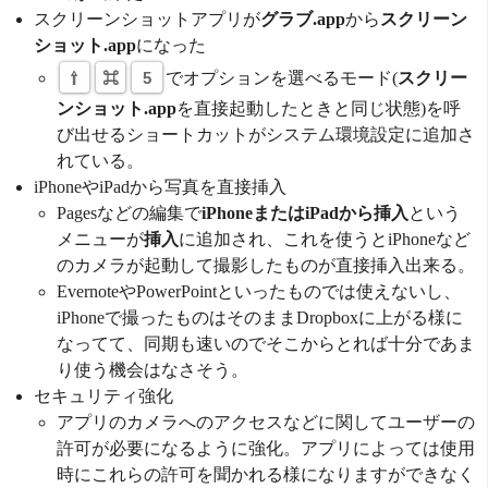
スクリーンショットアプリが
グラブ.app
から
スクリーン
ショット.app
になった
⇧
⌘
5
でオプションを選べるモード(
スクリー
ンショット.app
を直接起動したときと同じ状態)を呼
び出せるショートカットがシステム環境設定に追加さ
れている。
iPhoneやiPadから写真を直接挿入
Pagesなどの編集で
iPhoneまたはiPadから挿入
という
メニューが
挿入
に追加され、これを使うとiPhoneなど
のカメラが起動して撮影したものが直接挿入出来る。
EvernoteやPowerPointといったものでは使えないし、
iPhoneで撮ったものはそのままDropboxに上がる様に
なってて、同期も速いのでそこからとれば十分であま
り使う機会はなさそう。
セキュリティ強化
アプリのカメラへのアクセスなどに関してユーザーの
許可が必要になるように強化。アプリによっては使用
時にこれらの許可を聞かれる様になりますができなく