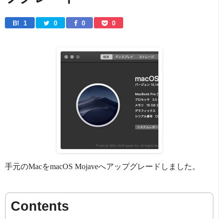
B! 
1
0
0
0
手元のMacをmacOS Mojaveへアップグレードしました。