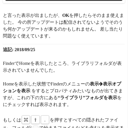
と言った表示が出ましたが、
OK
を押したらそのまま使えま
した。 今の所アップデートは配信されてないようでそのう
ち何かアップデートが来るのかもしれません。 差し当たり
問題なく使えています。
追記: 2018/09/25
FinderでHomeを表示したところ、ライブラリフォルダが表
示されていませんでした。
Homeを表示した状態でFinderのメニューの
表示
表示オプ
ションを表示
をするとプロパティみたいなものが出てきま
すが、これの下の方にある
“ライブラリ”フォルダを表示
を
にチェックすれば表示されます。
もしくは
⌘
⇧
.
を押すとすべての隠されたファイ
ル、フォルダ(
で始まるファイルなどを含む) を表示する