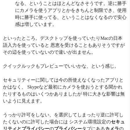
なる、ということはほとんどなさそうです。逆に勝手
にカメラを使うアプリとかをきちんと制限でき、使用
時に勝手に使ってる、ということはなくなるので安心
感は増しています。
といったところ。デスクトップを使っていたりMacの日本
語入力を使っていると 恩恵を受けることもありそうですが
その辺を使っていないので違いが出ません。
クイックルックもプレビューでいいかな、という感じ。
セキュリティーに関しては今の所使えなくなったアプリと
かはなく、 Skypeなど最初にカメラを使おうとする聞かれ
たりするものはいくつかありましたが 特に大きな影響は無
いように見えます。
うっかり許可をしない、を選択してしまったり逆に許可し
たくないのに許可した場合には システム環境設定の
セキュ
リティとプライバシー
の
プライバシー
タブにある
カメラ
の