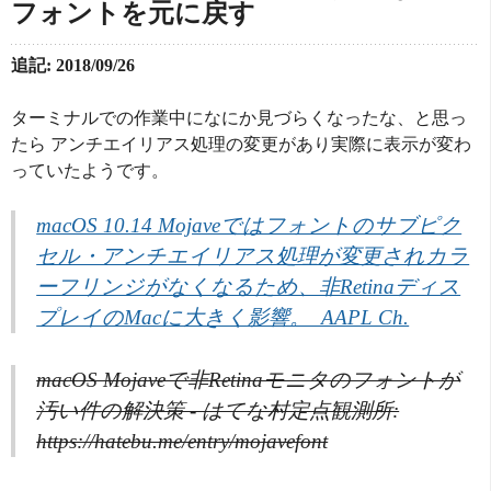
フォントを元に戻す
追記: 2018/09/26
ターミナルでの作業中になにか見づらくなったな、と思っ
たら アンチエイリアス処理の変更があり実際に表示が変わ
っていたようです。
macOS 10.14 Mojaveではフォントのサブピク
セル・アンチエイリアス処理が変更されカラ
ーフリンジがなくなるため、非Retinaディス
プレイのMacに大きく影響。  AAPL Ch.
macOS Mojaveで非Retinaモニタのフォントが
汚い件の解決策 - はてな村定点観測所:
https://hatebu.me/entry/mojavefont