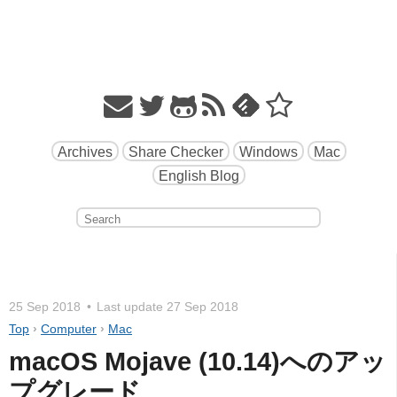
Archives
Share Checker
Windows
Mac
English Blog
25 Sep 2018
Last update
27 Sep 2018
Top
›
Computer
›
Mac
macOS Mojave (10.14)へのアッ
プグレード