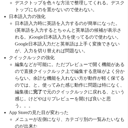
デスクトップを色々な方法で整理してくれる。デスク
トップにものを置かないので使わない。
日本語入力の強化
日本語入力時に英語を入力するのが簡単になった。
(英単語を入力するとちゃんと英単語の候補が表示さ
れる。)Google日本語入力を使ってるので使わない。
Google日本語入力だと英単語は上手く変換できない
が、入力を切り替えれば問題ない。
クイックルックの強化
編集などが可能に。ただプレビューで開く機能がある
ので直接クイックルック上で編集する意味がよく分か
らない。余計な機能を入れない方が動作が軽く保てる
のでは、と。使ってみた感じ動作に問題は特になく、
編集後に
完了
で元のクイックルックに戻れる、という
感じ。けどやはりプレビューを開けば良いと思
う。。。
App Storeの見た目が変わった
メニューが左側になり、カテゴリ別の一覧みたいなも
のが出来た