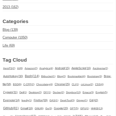
2013 (162)
Categories
Blog (139)
Computer (1050)
Life (69)
Tag Cloud
Android(15)
AppleScript(16)
AeroFS(2)
AI(8)
Amazon(2)
Analytics(4)
Asciinema(2)
Bash(114)
AutoHotkey(30)
Brew-
Bitbucket(1)
Blog(2)
Bookmarklet(4)
Bootstrap(3)
file(58)
Chrome(25)
BSD(9)
C-CPP(2)
Chocolatey(4)
CLI(1)
coLinux(2)
CSS(4)
Cygwin(31)
Dell(1)
Desktop(2)
DIY(1)
Docker(2)
Dropbox(10)
Emacs(3)
English(5)
Evernote(14)
Firefox(59)
Git(42)
feedly(1)
GAS(1)
GeekTool(3)
Ginger(1)
GitHub(81)
Gmail(16)
Google(20)
GNU(8)
Go(3)
GPT(5)
GPU(1)
HHKB(13)