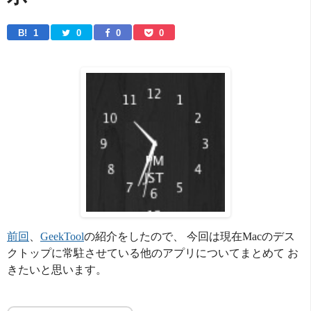
B! 
1
0
0
0
前回
、
GeekTool
の紹介をしたので、 今回は現在Macのデス
クトップに常駐させている他のアプリについてまとめて お
きたいと思います。