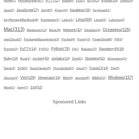
Homebrew(97)
IoT(65)
iPhone(14)
Home(1)
IFTTT(12)
Install(4)
iOS(2)
iTerm2(4)
JavaScript(27)
Karabiner(26)
Java(2)
Jekyll(3)
jQuery(4)
Keyboard(1)
Linux(69)
KeyRemap4MacBook(8)
Kramdown(1)
Latex(1)
Liquid(2)
Lubuntu(3)
Mac(313)
Octopress(125)
Network(32)
Markdown(12)
Music(8)
Obsidian(4)
ownCloud(2)
PackageManagement(3)
Pocket(4)
Poetry(3)
PowerShell(8)
PR(3)
Python(76)
PuTTY(14)
RaspberryPi(18)
Prompt(3)
PyPi(1)
Qi(1)
Rakuten(3)
Ruby(14)
screen(42)
sentaku(14)
Shopping(52)
Rust(1)
Shell(1)
Shoppiong(1)
TravisCI(14)
Slack(3)
SVN(2)
TeamViewer(5)
Thunderbird(2)
tmux(7)
Trip(5)
Windows(157)
Vim(109)
Vimperator(19)
Ubuntu(4)
Web(6)
wercker(6)
WiMAX(2)
Zsh(52)
Word(1)
yamy(7)
Sponsored Links