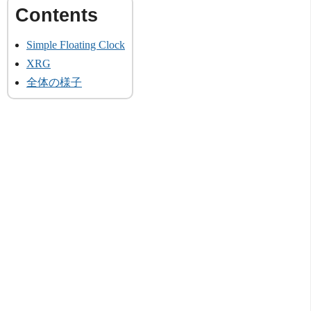
Simple Floating Clock
XRG
全体の様子