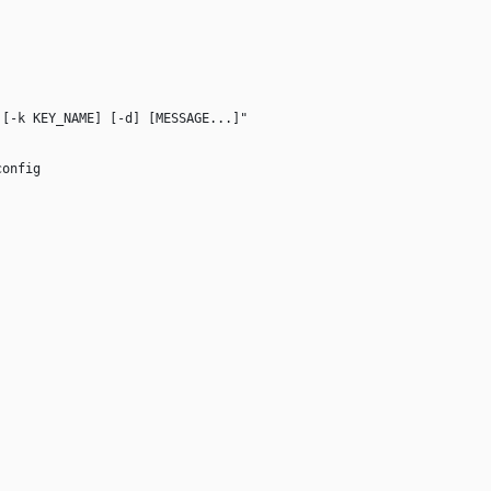
 [-k KEY_NAME] [-d] [MESSAGE...]"
config