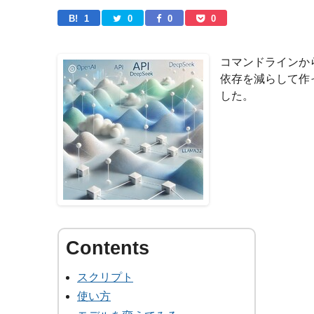
B! 
1
0
0
0
コマンドラインから
依存を減らして作
した。
スクリプト
使い方