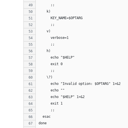
      ;;
    k)
      KEY_NAME=$OPTARG
      ;;
    v)
      verbose=1
      ;;
    h)
      echo "$HELP"
      exit 0
      ;;
    \?)
      echo "Invalid option: $OPTARG" 1>&2
      echo ""
      echo "$HELP" 1>&2
      exit 1
      ;;
  esac
done