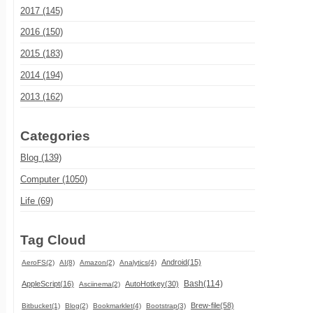
2017 (145)
2016 (150)
2015 (183)
2014 (194)
2013 (162)
Categories
Blog (139)
Computer (1050)
Life (69)
Tag Cloud
Android(15)
AeroFS(2)
AI(8)
Amazon(2)
Analytics(4)
Bash(114)
AppleScript(16)
AutoHotkey(30)
Asciinema(2)
Brew-file(58)
Bitbucket(1)
Blog(2)
Bookmarklet(4)
Bootstrap(3)