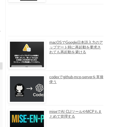
な
で
macOSでGoogle日本語入力のア
ップデート時に再起動を要求さ
れても再起動を避ける
codexでgithub-mcp-serverを直接
使う
miseでAI CLIツールやMCPもま
とめて管理する