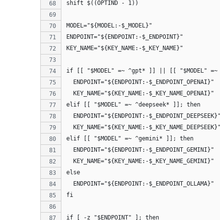
shift $((OPTIND - 1))
MODEL="${MODEL:-$_MODEL}"
ENDPOINT="${ENDPOINT:-$_ENDPOINT}"
KEY_NAME="${KEY_NAME:-$_KEY_NAME}"
if [[ "$MODEL" =~ ^gpt* ]] || [[ "$MODEL" =~
  ENDPOINT="${ENDPOINT:-$_ENDPOINT_OPENAI}"
  KEY_NAME="${KEY_NAME:-$_KEY_NAME_OPENAI}"
elif [[ "$MODEL" =~ ^deepseek* ]]; then
  ENDPOINT="${ENDPOINT:-$_ENDPOINT_DEEPSEEK}
  KEY_NAME="${KEY_NAME:-$_KEY_NAME_DEEPSEEK}
elif [[ "$MODEL" =~ ^gemini* ]]; then
  ENDPOINT="${ENDPOINT:-$_ENDPOINT_GEMINI}"
  KEY_NAME="${KEY_NAME:-$_KEY_NAME_GEMINI}"
else
  ENDPOINT="${ENDPOINT:-$_ENDPOINT_OLLAMA}"
fi
if [ -z "$ENDPOINT" ]; then