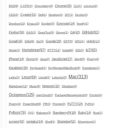
Chrome(25)
BSD(9)
C-CPP(2)
Chocolatey(4)
CLI(1)
coLinux(2)
Cygwin(31)
CSS(4)
Dell(1)
Desktop(2)
DIY(1)
Docker(2)
Evernote(14)
Dropbox(10)
Emacs(3)
English(5)
feedly(1)
GitHub(81)
Firefox(59)
Git(42)
GAS(1)
GeekTool(3)
Ginger(1)
Gmail(16)
Google(20)
GNU(8)
Go(3)
GPT(5)
GPU(1)
HHKB(13)
Homebrew(97)
IoT(65)
Home(1)
IFTTT(12)
Install(4)
iOS(2)
iPhone(14)
JavaScript(27)
iTerm2(4)
Java(2)
Jekyll(3)
jQuery(4)
Karabiner(26)
Keyboard(1)
KeyRemap4MacBook(8)
Kramdown(1)
Mac(313)
Linux(69)
Latex(1)
Liquid(2)
Lubuntu(3)
Network(32)
Markdown(12)
Music(8)
Obsidian(4)
Octopress(125)
ownCloud(2)
PackageManagement(3)
Pocket(4)
PuTTY(14)
Poetry(3)
PowerShell(8)
PR(3)
Prompt(3)
PyPi(1)
Python(76)
RaspberryPi(18)
Ruby(14)
Qi(1)
Rakuten(3)
Rust(1)
screen(42)
sentaku(14)
Shopping(52)
Shell(1)
Shoppiong(1)