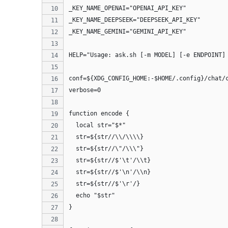
_KEY_NAME_OPENAI="OPENAI_API_KEY"
_KEY_NAME_DEEPSEEK="DEEPSEEK_API_KEY"
_KEY_NAME_GEMINI="GEMINI_API_KEY"
HELP="Usage: ask.sh [-m MODEL] [-e ENDPOINT]
conf=${XDG_CONFIG_HOME:-$HOME/.config}/chat/
verbose=0
function encode {
  local str="$*"
  str=${str//\\/\\\\}
  str=${str//\"/\\\"}
  str=${str//$'\t'/\\t}
  str=${str//$'\n'/\\n}
  str=${str//$'\r'/}
  echo "$str"
}