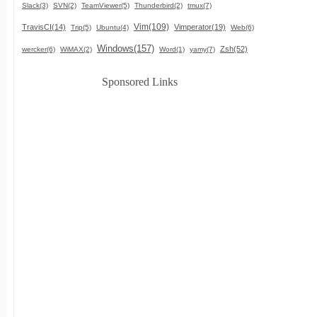
Slack(3)
SVN(2)
TeamViewer(5)
Thunderbird(2)
tmux(7)
Vim(109)
TravisCI(14)
Vimperator(19)
Trip(5)
Ubuntu(4)
Web(6)
Windows(157)
Zsh(52)
wercker(6)
WiMAX(2)
Word(1)
yamy(7)
Sponsored Links