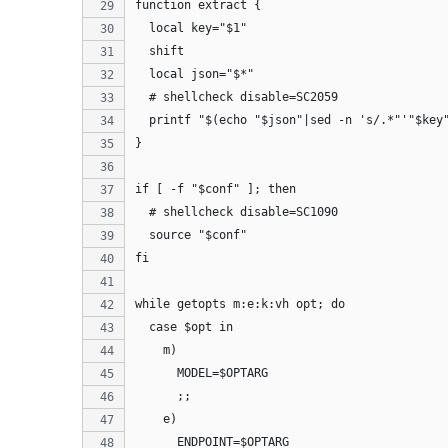
function extract {
  local key="$1"
  shift
  local json="$*"
  # shellcheck disable=SC2059
  printf "$(echo "$json"|sed -n 's/.*"'"$key
}
if [ -f "$conf" ]; then
  # shellcheck disable=SC1090
  source "$conf"
fi
while getopts m:e:k:vh opt; do
  case $opt in
    m)
      MODEL=$OPTARG
      ;;
    e)
      ENDPOINT=$OPTARG