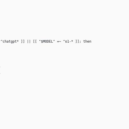
 ^chatgpt* ]] || [[ "$MODEL" =~ ^o1-* ]]; then
"
"