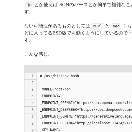
とか使えばJSONのパースとか簡単で複雑な
jq
す。
ない可能性があるものとしては
と
くら
curl
sed
1
どに入ってるBSD版でも動くようにしているので
す。
こんな感じ。
#!/usr/bin/env bash
_MODEL="gpt-4o"
_ENDPOINT=""
_ENDPOINT_OPENAI="https://api.openai.com/v1/
_ENDPOINT_DEEPSEEK="https://api.deepseek.com
_ENDPOINT_GEMINI="https://generativelanguage
_ENDPOINT_OLLAMA="http://localhost:11434/v1/
_KEY_NAME=""