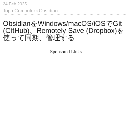
24 Feb 2025
Top
›
Computer
›
Obsidian
ObsidianをWindows/macOS/iOSでGit 
(GitHub)、Remotely Save (Dropbox)を
使って同期、管理する
Sponsored Links