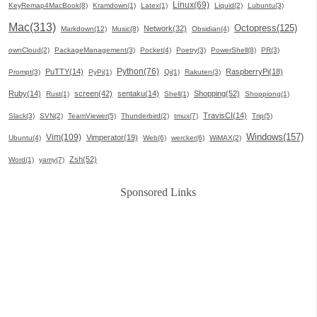
Linux(69)
KeyRemap4MacBook(8)
Kramdown(1)
Latex(1)
Liquid(2)
Lubuntu(3)
Mac(313)
Octopress(125)
Network(32)
Markdown(12)
Music(8)
Obsidian(4)
ownCloud(2)
PackageManagement(3)
Pocket(4)
Poetry(3)
PowerShell(8)
PR(3)
Python(76)
PuTTY(14)
RaspberryPi(18)
Prompt(3)
PyPi(1)
Qi(1)
Rakuten(3)
Ruby(14)
screen(42)
sentaku(14)
Shopping(52)
Rust(1)
Shell(1)
Shoppiong(1)
TravisCI(14)
Slack(3)
SVN(2)
TeamViewer(5)
Thunderbird(2)
tmux(7)
Trip(5)
Windows(157)
Vim(109)
Vimperator(19)
Ubuntu(4)
Web(6)
wercker(6)
WiMAX(2)
Zsh(52)
Word(1)
yamy(7)
Sponsored Links