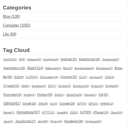
Categories
Blog (139)
Computer (1050)
Life (69)
Tag Cloud
Android(15)
AppleScript(16)
AeroFS(2)
AI(8)
Amazon(2)
Analytics(4)
Asciinema(2)
Bash(114)
AutoHotkey(30)
Brew-
Bitbucket(1)
Blog(2)
Bookmarklet(4)
Bootstrap(3)
file(58)
Chrome(25)
BSD(9)
C-CPP(2)
Chocolatey(4)
CLI(1)
coLinux(2)
CSS(4)
Cygwin(31)
Dell(1)
Desktop(2)
DIY(1)
Docker(2)
Dropbox(10)
Emacs(3)
English(5)
Evernote(14)
Firefox(59)
Git(42)
feedly(1)
GAS(1)
GeekTool(3)
Ginger(1)
GitHub(81)
Gmail(16)
Google(20)
GNU(8)
Go(3)
GPT(5)
GPU(1)
HHKB(13)
Homebrew(97)
IoT(65)
iPhone(14)
Home(1)
IFTTT(12)
Install(4)
iOS(2)
iTerm2(4)
JavaScript(27)
Karabiner(26)
Java(2)
Jekyll(3)
jQuery(4)
Keyboard(1)