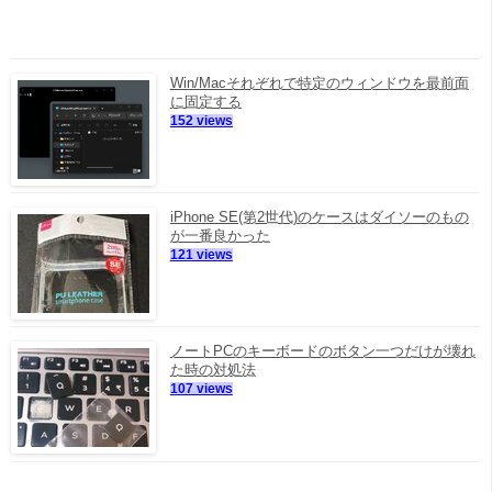
Win/Macそれぞれで特定のウィンドウを最前面
に固定する
152 views
iPhone SE(第2世代)のケースはダイソーのもの
が一番良かった
121 views
ノートPCのキーボードのボタン一つだけが壊れ
た時の対処法
107 views