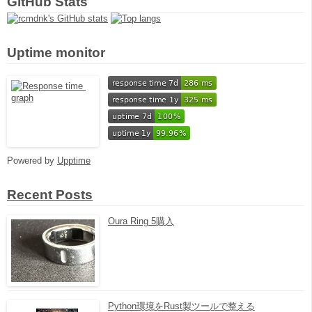
GitHub Stats
Uptime monitor
Powered by
Upptime
Recent Posts
Oura Ring 5購入
Python環境をRust製ツールで整える