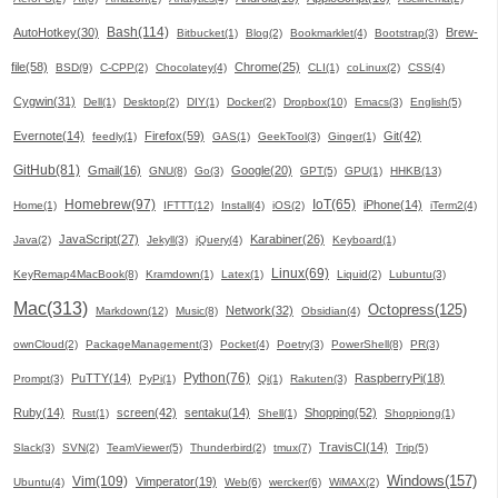
Bash(114)
AutoHotkey(30)
Brew-
Bitbucket(1)
Blog(2)
Bookmarklet(4)
Bootstrap(3)
file(58)
Chrome(25)
BSD(9)
C-CPP(2)
Chocolatey(4)
CLI(1)
coLinux(2)
CSS(4)
Cygwin(31)
Dell(1)
Desktop(2)
DIY(1)
Docker(2)
Dropbox(10)
Emacs(3)
English(5)
Evernote(14)
Firefox(59)
Git(42)
feedly(1)
GAS(1)
GeekTool(3)
Ginger(1)
GitHub(81)
Gmail(16)
Google(20)
GNU(8)
Go(3)
GPT(5)
GPU(1)
HHKB(13)
Homebrew(97)
IoT(65)
iPhone(14)
Home(1)
IFTTT(12)
Install(4)
iOS(2)
iTerm2(4)
JavaScript(27)
Karabiner(26)
Java(2)
Jekyll(3)
jQuery(4)
Keyboard(1)
Linux(69)
KeyRemap4MacBook(8)
Kramdown(1)
Latex(1)
Liquid(2)
Lubuntu(3)
Mac(313)
Octopress(125)
Network(32)
Markdown(12)
Music(8)
Obsidian(4)
ownCloud(2)
PackageManagement(3)
Pocket(4)
Poetry(3)
PowerShell(8)
PR(3)
Python(76)
PuTTY(14)
RaspberryPi(18)
Prompt(3)
PyPi(1)
Qi(1)
Rakuten(3)
Ruby(14)
screen(42)
sentaku(14)
Shopping(52)
Rust(1)
Shell(1)
Shoppiong(1)
TravisCI(14)
Slack(3)
SVN(2)
TeamViewer(5)
Thunderbird(2)
tmux(7)
Trip(5)
Windows(157)
Vim(109)
Vimperator(19)
Ubuntu(4)
Web(6)
wercker(6)
WiMAX(2)