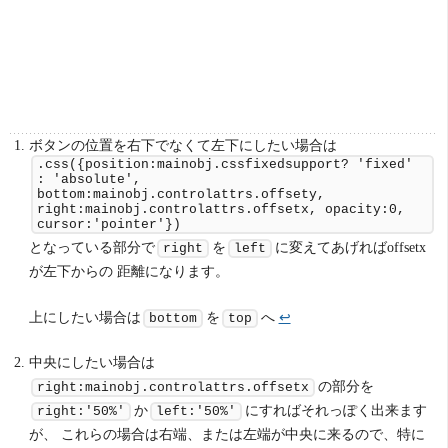
ボタンの位置を右下でなくて左下にしたい場合は
.css({position:mainobj.cssfixedsupport? 'fixed'
: 'absolute',
bottom:mainobj.controlattrs.offsety,
right:mainobj.controlattrs.offsetx, opacity:0,
cursor:'pointer'})
となっている部分で
を
に変えてあげればoffsetx
right
left
が左下からの 距離になります。
上にしたい場合は
を
へ
↩
bottom
top
中央にしたい場合は
の部分を
right:mainobj.controlattrs.offsetx
か
にすればそれっぽく出来ます
right:'50%'
left:'50%'
が、 これらの場合は右端、または左端が中央に来るので、特に