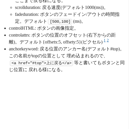
ここまで戻る様になる。
scrollduration: 戻る速度(デフォルト1000(ms))。
fadeduration: ボタンのフェードイン/アウトの時間指
定。デフォルト
(ms)。
[500,100]
controlHTML: ボタンの画像指定。
controlattrs: ボタンの位置のオフセット(右下からの距
1
2
離)。デフォルト{offsetx:5, offsety:5}(ピクセル)
anchorkeyword: 戻る位置のアンカー名(デフォルト#top)。
この名前がtopの位置として 埋め込まれるので、
等と書いてもボタンと同
<a href="#top">上に戻る</a>
じ位置に 戻れる様になる。