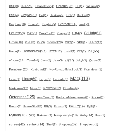
と
Chrome(25)
BSD(9)
C-CPP(2)
Chocolatey(4)
CLI(1)
coLinux(2)
Cygwin(31)
CSS(4)
Dell(1)
Desktop(2)
DIY(1)
Docker(2)
Evernote(14)
Dropbox(10)
Emacs(3)
English(5)
feedly(1)
GitHub(81)
Firefox(59)
Git(42)
GAS(1)
GeekTool(3)
Ginger(1)
Gmail(16)
Google(20)
GNU(8)
Go(3)
GPT(5)
GPU(1)
HHKB(13)
Homebrew(97)
IoT(65)
Home(1)
IFTTT(12)
Install(4)
iOS(2)
iPhone(14)
JavaScript(27)
iTerm2(4)
Java(2)
Jekyll(3)
jQuery(4)
Karabiner(26)
Keyboard(1)
KeyRemap4MacBook(8)
Kramdown(1)
ン
Mac(313)
Linux(69)
Latex(1)
Liquid(2)
Lubuntu(3)
Network(32)
Markdown(12)
Music(8)
Obsidian(4)
Octopress(125)
ownCloud(2)
PackageManagement(3)
Pocket(4)
PuTTY(14)
Poetry(3)
PowerShell(8)
PR(3)
Prompt(3)
PyPi(1)
Python(76)
RaspberryPi(18)
Ruby(14)
Qi(1)
Rakuten(3)
Rust(1)
screen(42)
sentaku(14)
Shopping(52)
Shell(1)
Shoppiong(1)