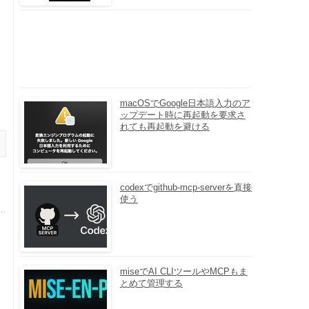
macOSでGoogle日本語入力のア
ップデート時に再起動を要求さ
れても再起動を避ける
codexでgithub-mcp-serverを直接
使う
miseでAI CLIツールやMCPもま
とめて管理する