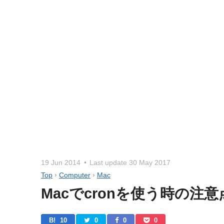
19 Jun 2014
Last update
30 May 2017
Top
›
Computer
›
Mac
Macでcronを使う時の注意
B! 
10
0
0
0