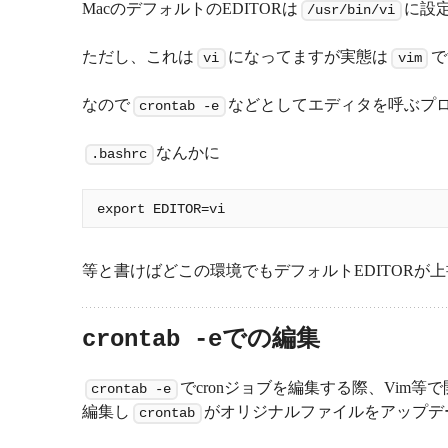
MacのデフォルトのEDITORは
に設定
/usr/bin/vi
ただし、これは
になってますが実態は
で
vi
vim
なので
などとしてエディタを呼ぶプ
crontab -e
なんかに
.bashrc
等と書けばどこの環境でもデフォルトEDITORが
での編集
crontab -e
でcronジョブを編集する際、Vim
crontab -e
編集し
がオリジナルファイルをアップデ
crontab