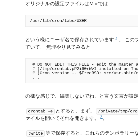
オリジナルの設定ファイルはMacでは
2
という様にユーザ名で保存されています
。 この
ていて、 無理やり見てみると
 # DO NOT EDIT THIS FILE - edit the master a
 # (/tmp/crontab.pP2i90rWvI installed on Thu
 # (Cron version -- $FreeBSD: src/usr.sbin/c
の様な感じで、編集しないでね、と言う文言が設
とすると、まず、
crontab -e
/private/tmp/cro
3
ァイルを開いてそれを開きます。
。
等で保存すると、これらのテンポラリーな
:write