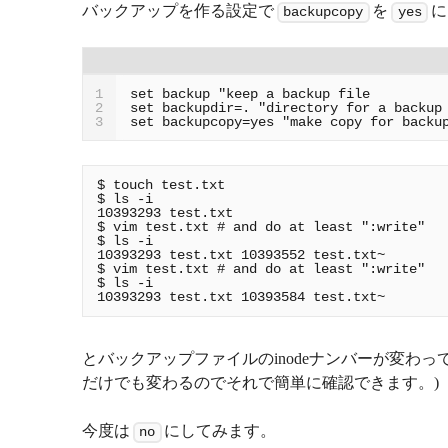
バックアップを作る設定で
を
に
backupcopy
yes
1
2
set backupcopy=yes "make copy for backu
3
$ touch test.txt

$ ls -i

10393293 test.txt

$ vim test.txt # and do at least ":write"

$ ls -i

10393293 test.txt 10393552 test.txt~

$ vim test.txt # and do at least ":write"

$ ls -i

とバックアップファイルのinodeナンバーが変わっ
だけでも変わるのでそれで簡単に確認できます。)
今度は
にしてみます。
no