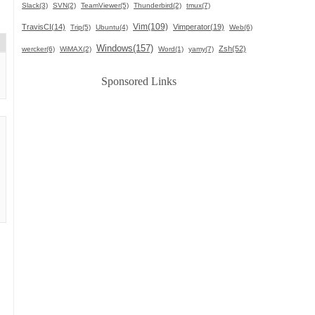
Slack(3)
SVN(2)
TeamViewer(5)
Thunderbird(2)
tmux(7)
Vim(109)
TravisCI(14)
Vimperator(19)
Trip(5)
Ubuntu(4)
Web(6)
Windows(157)
Zsh(52)
wercker(6)
WiMAX(2)
Word(1)
yamy(7)
Sponsored Links