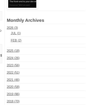
Monthly Archives
2026 (3)
っ
JUL (1)
FEB (2)
2025 (18)
$)

2024 (26)
2023 (56)
2022 (51)
2021 (46)
2020 (58)
2019 (96)
2018 (70)