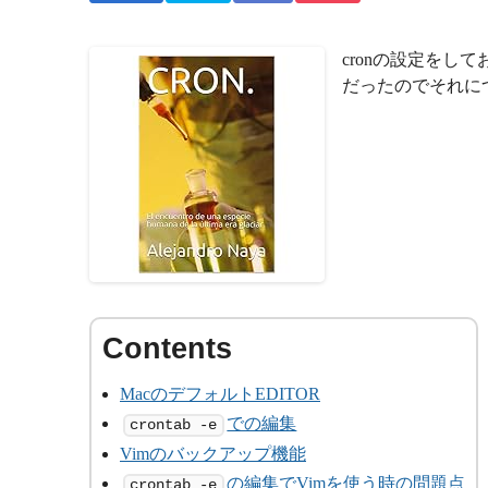
cronの設定をし
だったのでそれに
MacのデフォルトEDITOR
での編集
crontab -e
Vimのバックアップ機能
の編集でVimを使う時の問題点
crontab -e