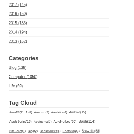
2017 (145)
2016 (150)
2015 (183)
2014 (194)
2013 (162)
Categories
Blog (139)
Computer (1050)
Life (69)
Tag Cloud
Android(15)
AeroFS(2)
AI(8)
Amazon(2)
Analytics(4)
Bash(114)
AppleScript(16)
AutoHotkey(30)
Asciinema(2)
Brew-file(58)
Bitbucket(1)
Blog(2)
Bookmarklet(4)
Bootstrap(3)