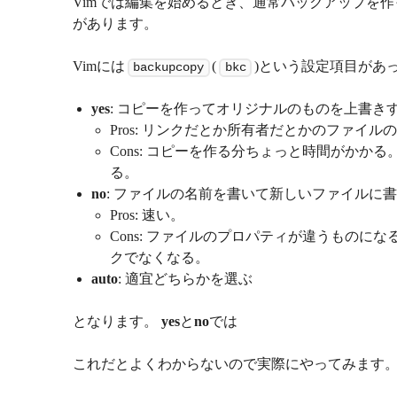
Vimでは編集を始めるとき、通常バックアップを
があります。
Vimには
(
)という設定項目があ
backupcopy
bkc
yes
: コピーを作ってオリジナルのものを上書き
Pros: リンクだとか所有者だとかのファイ
Cons: コピーを作る分ちょっと時間がか
る。
no
: ファイルの名前を書いて新しいファイルに
Pros: 速い。
Cons: ファイルのプロパティが違うもの
クでなくなる。
auto
: 適宜どちらかを選ぶ
となります。
yes
と
no
では
これだとよくわからないので実際にやってみます