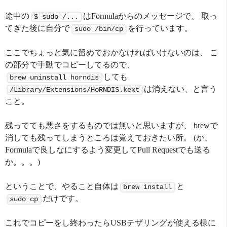
途中の
はFormulaからのメッセージで、 取っ
$ sudo /...
てきた後に自分で
を行っています。
sudo /bin/cp
ここでちょっと気に留めておかなければいけないのは、 こ
の部分で手動でコピーしてるので、
しても
brew uninstall horndis
は消えない、と言う
/Library/Extensions/HoRNDIS.kext
こと。
残ってても悪さをするものでは無いと思いますが、 brewで
消しても残ってしまうところは覚えておきたい所。 (か、
Formulaで良しなにするよう変更してPull Requestでも送る
か。。。)
ということで、やること自体は
と
brew install
だけです。
sudo cp
これでコピーをし終わったらUSBテザリングが使える様に