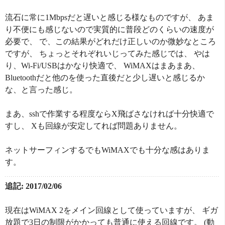
流石に常に1Mbpsだと遅いと感じる様なものですが、 あま
り不便にも感じないので実質的に普段どのくらいの速度が
必要で、 で、この結果がどれだけ正しいのか微妙なところ
ですが、 ちょっとそれぞれいじってみた感じでは、 やは
り、Wi-Fi/USBはかなり快適で、 WiMAXはまあまあ、
Bluetoothだと他のを使った直後だと少し遅いと感じるか
な、と言った感じ。
まあ、sshで作業する程度ならX飛ばさなければ十分快適で
すし、 Xも回線が安定してれば問題ありません。
ネットサーフィンするでもWiMAXでも十分な感はありま
す。
追記: 2017/02/06
現在はWiMAX 2をメイン回線として使っていますが、 ギガ
放題で3日の制限がかかっても普通に使える回線です。 (動