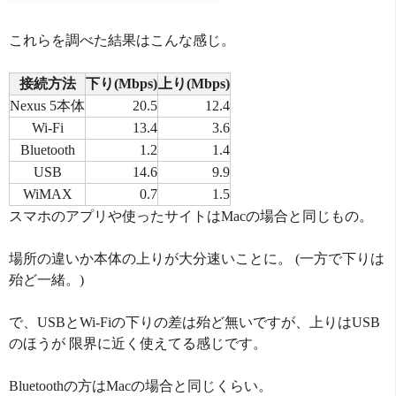
これらを調べた結果はこんな感じ。
接続方法
下り(Mbps)
上り(Mbps)
Nexus 5本体
20.5
12.4
Wi-Fi
13.4
3.6
Bluetooth
1.2
1.4
USB
14.6
9.9
WiMAX
0.7
1.5
スマホのアプリや使ったサイトはMacの場合と同じもの。
場所の違いか本体の上りが大分速いことに。 (一方で下りは
殆ど一緒。)
で、USBとWi-Fiの下りの差は殆ど無いですが、上りはUSB
のほうが 限界に近く使えてる感じです。
Bluetoothの方はMacの場合と同じくらい。