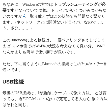
ちなみに、Windowsの方では
トラブルシューティングが必
要です
となっていて 実際、ドライバがいくつかみつからな
2
いのですが
、 取り敢えずはこの状態でも問題なく繋がり
ます。 (ネットワークとは関係ないドライバ、なのでしょ
う、多分。。。)
このBluetoothによる接続は、一度ペアリングさえしてしま
えば スマホ側でのWi-Fiの状況を考えなくて良い分、 Wi-Fi
なんかよりも簡単で使い勝手が良いです。
ただ、下に書くようにBluetoothの接続はこの3つの中で一番
遅いです。
USB接続
最後のUSB接続は、物理的にケーブルで繋ぐ方法。 とは言
っても、通常PC/Macにつないで充電してる人なら 繋ぐ方法
はそれと同じ。