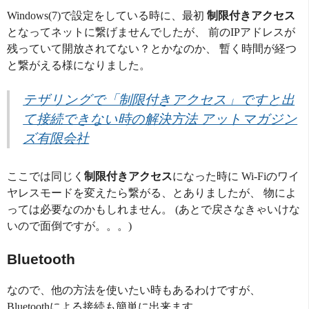
Windows(7)で設定をしている時に、最初
制限付きアクセス
となってネットに繋げませんでしたが、 前のIPアドレスが
残っていて開放されてない？とかなのか、 暫く時間が経つ
と繋がえる様になりました。
テザリングで「制限付きアクセス」ですと出
て接続できない時の解決方法 アットマガジン
ズ有限会社
ここでは同じく
制限付きアクセス
になった時に Wi-Fiのワイ
ヤレスモードを変えたら繋がる、とありましたが、 物によ
っては必要なのかもしれません。 (あとで戻さなきゃいけな
いので面倒ですが。。。)
Bluetooth
なので、他の方法を使いたい時もあるわけですが、
Bluetoothによる接続も簡単に出来ます。