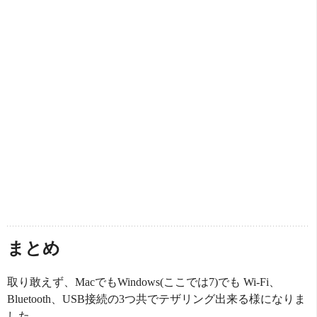
まとめ
取り敢えず、MacでもWindows(ここでは7)でも Wi-Fi、
Bluetooth、USB接続の3つ共でテザリング出来る様になりま
した。