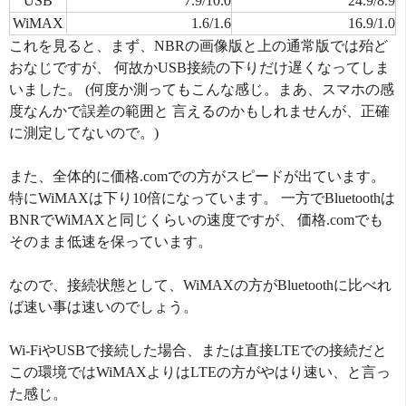
USB
7.9/10.0
24.9/8.9
WiMAX
1.6/1.6
16.9/1.0
これを見ると、まず、NBRの画像版と上の通常版では殆ど
おなじですが、 何故かUSB接続の下りだけ遅くなってしま
いました。 (何度か測ってもこんな感じ。まあ、スマホの感
度なんかで誤差の範囲と 言えるのかもしれませんが、正確
に測定してないので。)
また、全体的に価格.comでの方がスピードが出ています。
特にWiMAXは下り10倍になっています。 一方でBluetoothは
BNRでWiMAXと同じくらいの速度ですが、 価格.comでも
そのまま低速を保っています。
なので、接続状態として、WiMAXの方がBluetoothに比べれ
ば速い事は速いのでしょう。
Wi-FiやUSBで接続した場合、または直接LTEでの接続だと
この環境ではWiMAXよりはLTEの方がやはり速い、と言っ
た感じ。