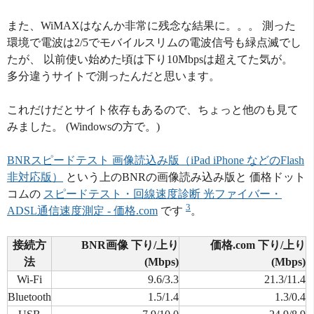
また、WiMAXはなんか非常に残念な結果に。。。 測った
環境で電波は2/5でモバイルスリムの電波信号も緑点滅でし
たが、 以前使い始めた頃は下り10Mbpsは超えてた気が。
多分違うサイトで測ったんだと思います。
これだけだとサイト依存もあるので、ちょっと他のも見て
みました。 (Windowsの方で。)
BNRスピードテスト 画像読込み版（iPad iPhone などのFlash
非対応版）
という上のBNRの画像読み込み版と 価格ドット
コムの
スピードテスト・回線速度診断 光ファイバー・
3
ADSL通信速度測定 - 価格.com
です
。
接続方
BNR画像 下り/上り
価格.com 下り/上り
法
(Mbps)
(Mbps)
Wi-Fi
9.6/3.3
21.3/11.4
Bluetooth
1.5/1.4
1.3/0.4