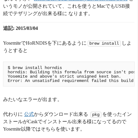
いうモノが公開されていて、これを使うとMacでもUSB接
続でテザリングが出来る様に なります。
追記: 2015/03/04
YosemiteでHoRNDISを下にあるように
しよ
brew install
うとすると
$ brew install horndis

horndis: Building this formula from source isn't poss
Yosemite and above's strict unsigned kext ban.

みたいなエラーが出ます。
代わりに
公式
からダウンロード出来る
を使ったイン
pkg
ストールがCaskでインストール出来る様になってるので
Yosemite以降ではそちらを使います。