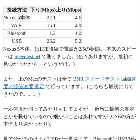
接続方法
下り(Mbps)
上り(Mbps)
Nexus 5本体
22.1
4.6
Wi-Fi
15.1
4.9
Bluetooth
1.2
1.0
USB
26.2
5.2
Nexus 5本体、はLTE接続で電波が2/5の状態。 本来のスピー
ドは
Speedtest.net
で測りました。(色々ありますが、最初に
見つかったから、というだけ。)
また、上のMacのテストは全て
BNR スピードテスト 回線速
度／通信速度 測定
で行っています。 (こちらも最初に出て
きたので。。。)
一応何度か測ってみたりもしてますが、 適当に最初の測定
とかを載せているので細かいことはあれですが (USBの方が
本体より速かったり)、
見て分かるのはまずUSBが一番速くて、BluetoothはUSB/Wi-