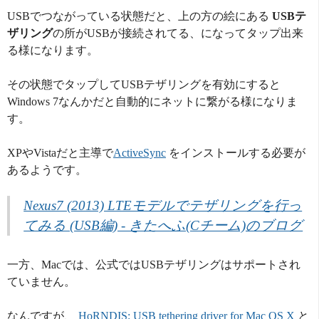
USBでつながっている状態だと、上の方の絵にある
USBテ
ザリング
の所がUSBが接続されてる、になってタップ出来
る様になります。
その状態でタップしてUSBテザリングを有効にすると
Windows 7なんかだと自動的にネットに繋がる様になりま
す。
XPやVistaだと主導で
ActiveSync
をインストールする必要が
あるようです。
Nexus7 (2013) LTEモデルでテザリングを行っ
てみる (USB編) - きたへふ(Cチーム)のブログ
一方、Macでは、公式ではUSBテザリングはサポートされ
ていません。
なんですが、
HoRNDIS: USB tethering driver for Mac OS X
と