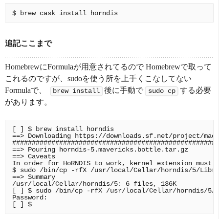
追記ここまで
HomebrewにFormulaが用意されてるので Homebrewで取って
これるのですが、sudoを使う所を上手くこなしてない
Formulaで、
後に手動で
する必要
brew install
sudo cp
があります。
[ ] $ brew install horndis

==> Downloading https://downloads.sf.net/project/mach
#####################################################
==> Pouring horndis-5.mavericks.bottle.tar.gz

==> Caveats

In order for HoRNDIS to work, kernel extension must b
$ sudo /bin/cp -rfX /usr/local/Cellar/horndis/5/Libra
==> Summary

/usr/local/Cellar/horndis/5: 6 files, 136K

[ ] $ sudo /bin/cp -rfX /usr/local/Cellar/horndis/5/L
Password:
