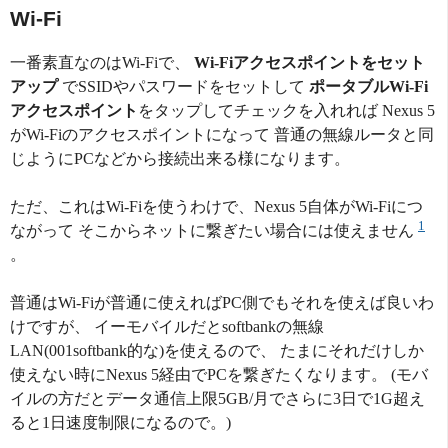
Wi-Fi
一番素直なのはWi-Fiで、
Wi-Fiアクセスポイントをセット
アップ
でSSIDやパスワードをセットして
ポータブルWi-Fi
アクセスポイント
をタップしてチェックを入れれば Nexus 5
がWi-Fiのアクセスポイントになって 普通の無線ルータと同
じようにPCなどから接続出来る様になります。
ただ、これはWi-Fiを使うわけで、Nexus 5自体がWi-Fiにつ
1
ながって そこからネットに繋ぎたい場合には使えません
。
普通はWi-Fiが普通に使えればPC側でもそれを使えば良いわ
けですが、 イーモバイルだとsoftbankの無線
LAN(001softbank的な)を使えるので、 たまにそれだけしか
使えない時にNexus 5経由でPCを繋ぎたくなります。 (モバ
イルの方だとデータ通信上限5GB/月でさらに3日で1G超え
ると1日速度制限になるので。)