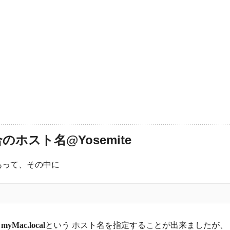
スト名@Yosemite
あって、その中に
も
myMac.local
という ホスト名を指定することが出来ましたが、