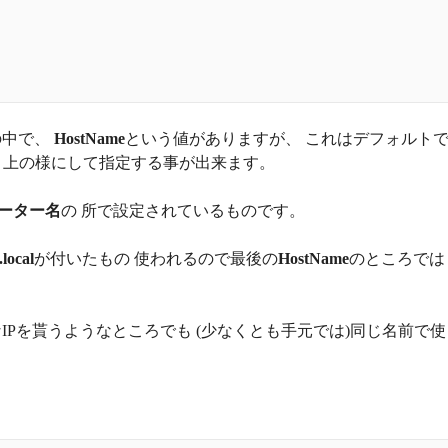
の中で、
HostName
という値がありますが、 これはデフォルト
と上の様にして指定する事が出来ます。
ーター名
の 所で設定されているものです。
.local
が付いたもの 使われるので最後の
HostName
のところでは
Pを貰うようなところでも (少なくとも手元では)同じ名前で使