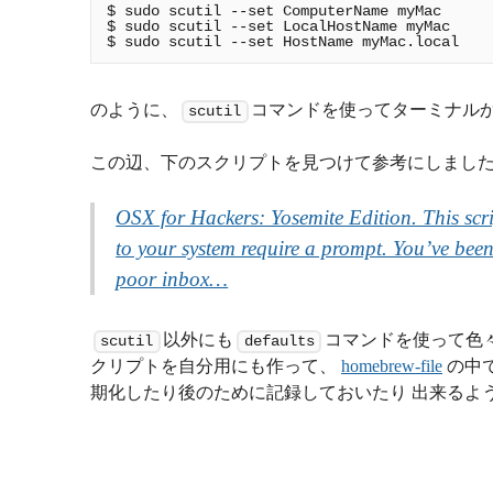
$ sudo scutil --set ComputerName myMac

$ sudo scutil --set LocalHostName myMac

のように、
コマンドを使ってターミナル
scutil
この辺、下のスクリプトを見つけて参考にしまし
OSX for Hackers: Yosemite Edition. This scrip
to your system require a prompt. You’ve been
poor inbox…
以外にも
コマンドを使って色
scutil
defaults
クリプトを自分用にも作って、
homebrew-file
の中
期化したり後のために記録しておいたり 出来るよ