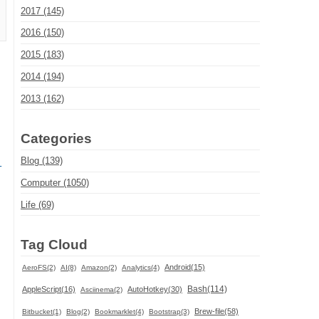
2017 (145)
2016 (150)
2015 (183)
2014 (194)
2013 (162)
Categories
Blog (139)
Computer (1050)
Life (69)
Tag Cloud
Android(15)
AeroFS(2)
AI(8)
Amazon(2)
Analytics(4)
Bash(114)
AppleScript(16)
AutoHotkey(30)
Asciinema(2)
Brew-file(58)
Bitbucket(1)
Blog(2)
Bookmarklet(4)
Bootstrap(3)