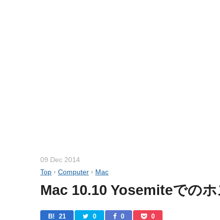
09 Dec 2014
Top
›
Computer
›
Mac
Mac 10.10 Yosemite
B! 
21
0
0
0