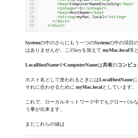
<key>
ComputerNameEncoding
</key>
15
<integer>
1
</integer>
16
<key>
HostName
</key>
17
<string>
myMac.local
</string>
18
</dict>
19
</dict>
20
System
の中のさらにもう一つの
System
の中の項目
はありませんが、このkeyを加えて
myMac.local
等
LocalHostName
や
ComputerName
は
共有
の
コンピュ
ホスト名として使われるときには
LocalHostName
に
それに合わせるために
myMac.local
としています。
これで、ローカルネットワーク中でもグローバルなI
う事が出来ます。
またこれらの値は