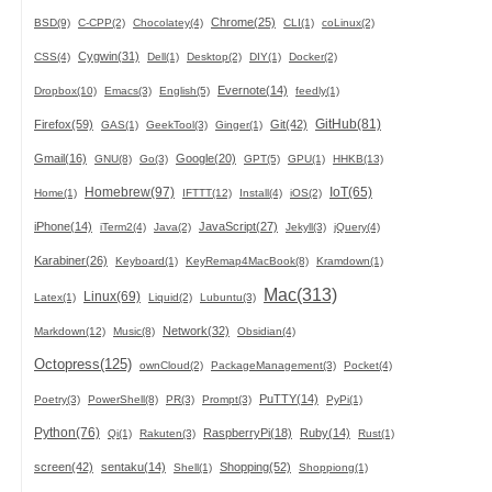
Chrome(25)
BSD(9)
C-CPP(2)
Chocolatey(4)
CLI(1)
coLinux(2)
Cygwin(31)
CSS(4)
Dell(1)
Desktop(2)
DIY(1)
Docker(2)
Evernote(14)
Dropbox(10)
Emacs(3)
English(5)
feedly(1)
GitHub(81)
Firefox(59)
Git(42)
GAS(1)
GeekTool(3)
Ginger(1)
Gmail(16)
Google(20)
GNU(8)
Go(3)
GPT(5)
GPU(1)
HHKB(13)
Homebrew(97)
IoT(65)
Home(1)
IFTTT(12)
Install(4)
iOS(2)
iPhone(14)
JavaScript(27)
iTerm2(4)
Java(2)
Jekyll(3)
jQuery(4)
Karabiner(26)
Keyboard(1)
KeyRemap4MacBook(8)
Kramdown(1)
Mac(313)
Linux(69)
Latex(1)
Liquid(2)
Lubuntu(3)
Network(32)
Markdown(12)
Music(8)
Obsidian(4)
Octopress(125)
ownCloud(2)
PackageManagement(3)
Pocket(4)
PuTTY(14)
Poetry(3)
PowerShell(8)
PR(3)
Prompt(3)
PyPi(1)
Python(76)
RaspberryPi(18)
Ruby(14)
Qi(1)
Rakuten(3)
Rust(1)
screen(42)
sentaku(14)
Shopping(52)
Shell(1)
Shoppiong(1)