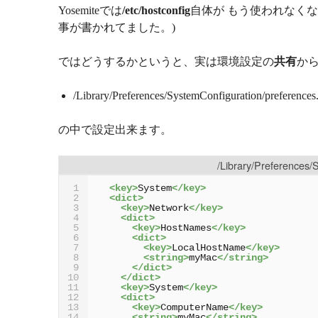
Yosemiteでは
/etc/hostconfig
自体が もう使われなくな
事が書かれてました。)
ではどうするかというと、実は環境設定の
共有
から
/Library/Preferences/SystemConfiguration/preferences.
の中で設定出来ます。
/Library/Preferences/
<key>
System
</key>
1
<dict>
2
<key>
Network
</key>
3
<dict>
4
<key>
HostNames
</key>
5
<dict>
6
<key>
LocalHostName
</key>
7
<string>
myMac
</string>
8
</dict>
9
</dict>
10
<key>
System
</key>
11
<dict>
12
<key>
ComputerName
</key>
13
<string>
myMac
</string>
14