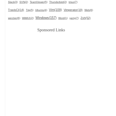
Slack(3)
SVN(2)
TeamViewer(5)
Thunderbird(2)
tmux(7)
Vim(109)
TravisCI(14)
Vimperator(19)
Trip(5)
Ubuntu(4)
Web(6)
Windows(157)
Zsh(52)
wercker(6)
WiMAX(2)
Word(1)
yamy(7)
Sponsored Links