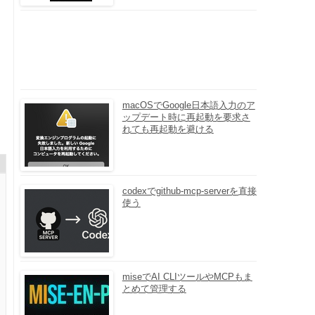
macOSでGoogle日本語入力のア
ップデート時に再起動を要求さ
れても再起動を避ける
codexでgithub-mcp-serverを直接
使う
miseでAI CLIツールやMCPもま
とめて管理する