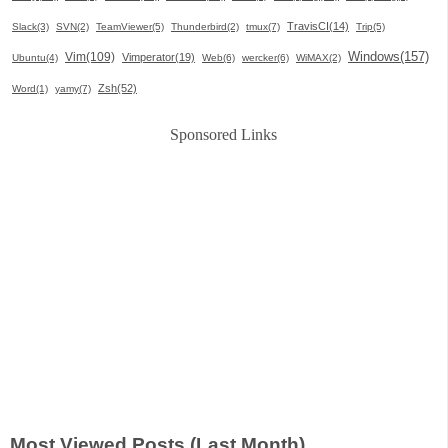
TravisCI(14)
Slack(3)
SVN(2)
TeamViewer(5)
Thunderbird(2)
tmux(7)
Trip(5)
Windows(157)
Vim(109)
Vimperator(19)
Ubuntu(4)
Web(6)
wercker(6)
WiMAX(2)
Zsh(52)
Word(1)
yamy(7)
Sponsored Links
Most Viewed Posts (Last Month)