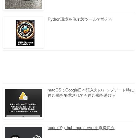
Python環境をRust製ツールで整える
macOSでGoogle日本語入力のアップデート時に
再起動を要求されても再起動を避ける
codexでgithub-mcp-serverを直接使う