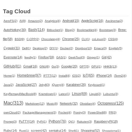
Tag Cloud
Android(15)
AppleScript(16)
AeroFS(2)
AI(8)
Amazon(2)
Analytics(4)
Asciinema(2)
Bash(114)
AutoHotkey(30)
Brew-
Bitbucket(1)
Blog(2)
Bookmarklet(4)
Bootstrap(3)
file(58)
Chrome(25)
BSD(9)
C-CPP(2)
Chocolatey(4)
CLI(1)
coLinux(2)
CSS(4)
Cygwin(31)
Dell(1)
Desktop(2)
DIY(1)
Docker(2)
Dropbox(10)
Emacs(3)
English(5)
Evernote(14)
Firefox(59)
Git(42)
feedly(1)
GAS(1)
GeekTool(3)
Ginger(1)
GitHub(81)
Gmail(16)
Google(20)
GNU(8)
Go(3)
GPT(5)
GPU(1)
HHKB(13)
Homebrew(97)
IoT(65)
iPhone(14)
Home(1)
IFTTT(12)
Install(4)
iOS(2)
iTerm2(4)
JavaScript(27)
Karabiner(26)
Java(2)
Jekyll(3)
jQuery(4)
Keyboard(1)
Linux(69)
KeyRemap4MacBook(8)
Kramdown(1)
Latex(1)
Liquid(2)
Lubuntu(3)
Mac(313)
Octopress(125)
Network(32)
Markdown(12)
Music(8)
Obsidian(4)
ownCloud(2)
PackageManagement(3)
Pocket(4)
Poetry(3)
PowerShell(8)
PR(3)
Python(76)
PuTTY(14)
RaspberryPi(18)
Prompt(3)
PyPi(1)
Qi(1)
Rakuten(3)
Ruby(14)
screen(42)
sentaku(14)
Shopping(52)
Rust(1)
Shell(1)
Shoppiong(1)