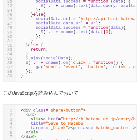
socialData
.
success
=
function
(
data
)
{
22
$
(
'.'
+
cname
).
text
(
data
.
query
.
results
.
23
};
24
}
else
{
25
socialData
.
url
=
'http://api.b.st-hatena.
26
socialData
.
data
.
url
=
url
;
27
socialData
.
success
=
function
(
data
){
28
$
(
'.'
+
cname
).
text
(
data
||
0
);
29
};
30
}
31
}
else
{
32
return
;
33
}
34
$
.
ajax
(
socialData
);
35
$
(
'.'
+
cname
).
on
(
'click'
,
function
()
{
36
ga
(
'send'
,
'event'
,
'button'
,
'click'
,
cn
37
});
38
}
39
このJavaScriptを読み込んでおいて
<
div
class
=
"share-button"
>
1
<
ul
>
2
<
li
><
a
href
=
"http://b.hatena.ne.jp/entry/ht
3
title
=
"Save to Hatebu"
4
target
=
"_blank"
><
p
class
=
"hatebu_custom"
>
B
5
</
ul
>
6
</
div
>
7