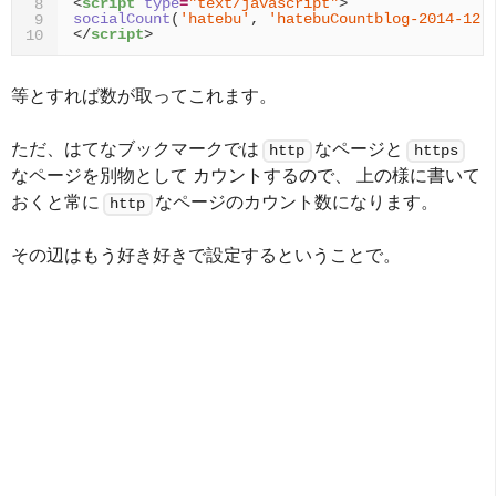
<
script
type
=
"text/javascript"
>
8
socialCount
(
'hatebu'
,
'hatebuCountblog-2014-12-
9
</
script
>
10
等とすれば数が取ってこれます。
ただ、はてなブックマークでは
なページと
http
https
なページを別物として カウントするので、 上の様に書いて
おくと常に
なページのカウント数になります。
http
その辺はもう好き好きで設定するということで。