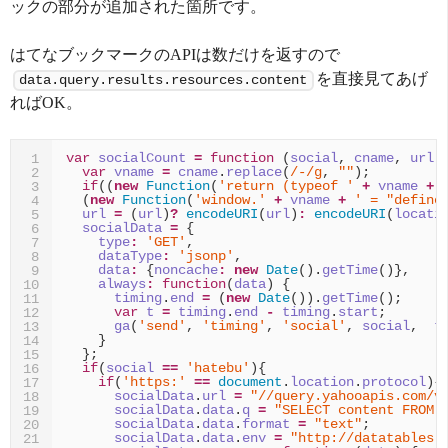
ックの部分が追加された箇所です。
はてなブックマークのAPIは数だけを返すので
を直接見てあげ
data.query.results.resources.content
ればOK。
var
socialCount
=
function
(
social
,
cname
,
url
)
1
var
vname
=
cname
.
replace
(
/-/g
,
""
);
2
if
((
new
Function
(
'return (typeof '
+
vname
+
3
(
new
Function
(
'window.'
+
vname
+
' = "define
4
url
=
(
url
)
?
encodeURI
(
url
)
:
encodeURI
(
locati
5
socialData
=
{
6
type
:
'GET'
,
7
dataType
:
'jsonp'
,
8
data
:
{
noncache
:
new
Date
().
getTime
()},
9
always
:
function
(
data
)
{
10
timing
.
end
=
(
new
Date
()).
getTime
();
11
var
t
=
timing
.
end
-
timing
.
start
;
12
ga
(
'send'
,
'timing'
,
'social'
,
social
,
t
13
}
14
};
15
if
(
social
==
'hatebu'
){
16
if
(
'https:'
==
document
.
location
.
protocol
){
17
socialData
.
url
=
"//query.yahooapis.com/v
18
socialData
.
data
.
q
=
"SELECT content FROM 
19
socialData
.
data
.
format
=
"text"
;
20
socialData
.
data
.
env
=
"http://datatables.
21