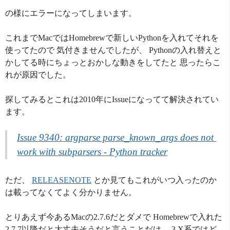
の様にエラーになってしまいます。
これまでMacではHomebrewで新しいPythonを入れてそれを
使ってたので 気付きませんでしたが、 Pythonの入れ替えと
かしてる時にちょっとおかしな動きをしてたと 思ったらこ
れが原因でした。
探してみるとこれは2010年にIssueになってて解決されてい
ます。
Issue 9340: argparse parse_known_args does not 
work with subparsers - Python tracker
ただ、
RELEASENOTE
とか見てもこれがいつ入ったのか
は載ってなくてよく分かりません。
とりあえず今あるMacの2.7.6だとダメで Homebrewで入れた
2.7.7以降だと大丈夫そうだと言うことだけ。 3.X系ではど