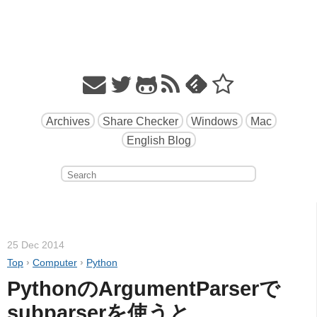
Archives
Share Checker
Windows
Mac
English Blog
25 Dec 2014
Top
›
Computer
›
Python
PythonのArgumentParserで
subparserを使うと