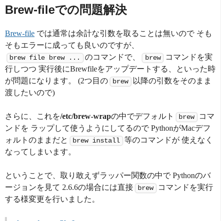
Brew-fileでの問題解決
Brew-file
では通常は余計な引数を取ることは無いので そも
そもエラーに成っても良いのですが、
のコマンドで、
コマンドを実
brew file brew ...
brew
行しつつ 実行後にBrewfileをアップデートする、といった時
が問題になります。 (2つ目の
以降の引数をそのまま
brew
渡したいので)
さらに、これを
/etc/brew-wrap
の中でデフォルト
コマ
brew
ンドを ラップして使うようにしてるので PythonがMacデフ
ォルトのままだと
等のコマンドが 使えなく
brew install
なってしまいます。
ということで、取り敢えずラッパー関数の中で Pythonのバ
ージョンを見て 2.6.6の場合には直接
コマンドを実行
brew
する様変更を行いました。