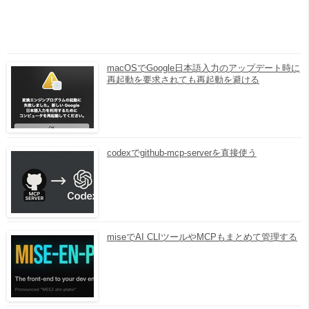
macOSでGoogle日本語入力のアップデート時に
再起動を要求されても再起動を避ける
codexでgithub-mcp-serverを直接使う
miseでAI CLIツールやMCPもまとめて管理する