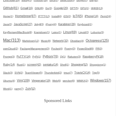
Evernote(14)
Firefox(59)
Git(42)
feedly(1)
GAS(1)
GeekTool(3)
Ginger(1)
GitHub(81)
Gmail(16)
Google(20)
GNU(8)
Go(3)
GPT(5)
GPU(1)
HHKB(13)
Homebrew(97)
IoT(65)
iPhone(14)
Home(1)
IFTTT(12)
Install(4)
iOS(2)
iTerm2(4)
JavaScript(27)
Karabiner(26)
Java(2)
Jekyll(3)
jQuery(4)
Keyboard(1)
Linux(69)
KeyRemap4MacBook(8)
Kramdown(1)
Latex(1)
Liquid(2)
Lubuntu(3)
Mac(313)
Octopress(125)
Network(32)
Markdown(12)
Music(8)
Obsidian(4)
ownCloud(2)
PackageManagement(3)
Pocket(4)
Poetry(3)
PowerShell(8)
PR(3)
Python(76)
PuTTY(14)
RaspberryPi(18)
Prompt(3)
PyPi(1)
Qi(1)
Rakuten(3)
Ruby(14)
screen(42)
sentaku(14)
Shopping(52)
Rust(1)
Shell(1)
Shoppiong(1)
TravisCI(14)
Slack(3)
SVN(2)
TeamViewer(5)
Thunderbird(2)
tmux(7)
Trip(5)
Windows(157)
Vim(109)
Vimperator(19)
Ubuntu(4)
Web(6)
wercker(6)
WiMAX(2)
Zsh(52)
Word(1)
yamy(7)
Sponsored Links