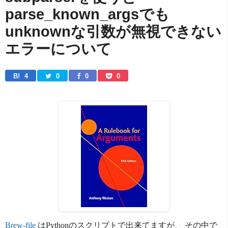
parse_known_argsでも
unknownな引数が無視できない
エラーについて
B! 
4
0
0
0
Brew-file
はPythonのスクリプトで出来てますが、 その中で