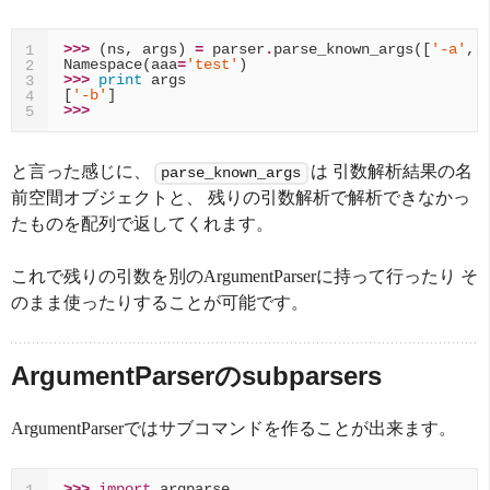
>>>
(
ns
,
args
)
=
parser
.
parse_known_args
([
'-a'
,
1
Namespace
(
aaa
=
'test'
)
2
>>>
print
args
3
[
'-b'
]
4
>>>
5
と言った感じに、
は 引数解析結果の名
parse_known_args
前空間オブジェクトと、 残りの引数解析で解析できなかっ
たものを配列で返してくれます。
これで残りの引数を別のArgumentParserに持って行ったり そ
のまま使ったりすることが可能です。
ArgumentParserのsubparsers
ArgumentParserではサブコマンドを作ることが出来ます。
>>>
import
argparse
1