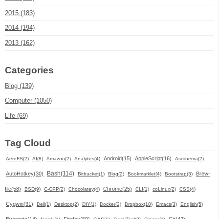
2015 (183)
2014 (194)
2013 (162)
Categories
Blog (139)
Computer (1050)
Life (69)
Tag Cloud
Android(15)
AppleScript(16)
AeroFS(2)
AI(8)
Amazon(2)
Analytics(4)
Asciinema(2)
Bash(114)
AutoHotkey(30)
Brew-
Bitbucket(1)
Blog(2)
Bookmarklet(4)
Bootstrap(3)
file(58)
Chrome(25)
BSD(9)
C-CPP(2)
Chocolatey(4)
CLI(1)
coLinux(2)
CSS(4)
Cygwin(31)
Dell(1)
Desktop(2)
DIY(1)
Docker(2)
Dropbox(10)
Emacs(3)
English(5)