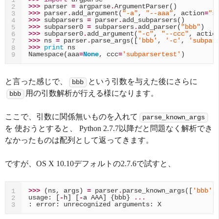
>>>
parser
=
argparse
.
ArgumentParser
()
2
>>>
parser
.
add_argument
(
"-a"
,
"--aaa"
,
action
=
"s
3
>>>
subparsers
=
parser
.
add_subparsers
()
4
>>>
subparser0
=
subparsers
.
add_parser
(
"bbb"
)
5
>>>
subparser0
.
add_argument
(
"-c"
,
"--ccc"
,
actio
6
>>>
ns
=
parser
.
parse_args
([
'bbb'
,
'-c'
,
'subpar
7
>>>
print
ns
8
Namespace
(
aaa
=
None
,
ccc
=
'subparsertest'
)
9
と言った感じで、
という引数を与えた後にさらに
bbb
用の引数解析が行える様になります。
bbb
ここで、引数に関係無いものを入れて
parse_known_args
を 使おうとすると、 Python 2.7.7以降だと問題なく解析でき
なかったものは配列として返ってきます。
ですが、OS X 10.10デフォルトの2.7.6で試すと、
>>>
(
ns
,
args
)
=
parser
.
parse_known_args
([
'bbb'
,
1
usage
:
[
-
h
]
[
-
a
AAA
]
{
bbb
}
...
2
:
error
:
unrecognized
arguments
:
X
3