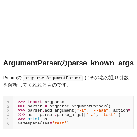
ArgumentParserのparse_known_args
Pythonの
はその名の通り引数
argparse.ArgumentParser
を解析してくれれるものです。
>>>
import
argparse
1
>>>
parser
=
argparse
.
ArgumentParser
()
2
>>>
parser
.
add_argument
(
"-a"
,
"--aaa"
,
action
=
"s
3
>>>
ns
=
parser
.
parse_args
([
'-a'
,
'test'
])
4
>>>
print
ns
5
Namespace
(
aaa
=
'test'
)
6