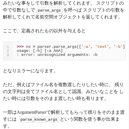
みたいな事をして引数を解析してくれます。 スクリプトの
中で引数なしで
を呼べば スクリプトの引数を
parse_args
解析してくれて名前空間オブジェクトを返してくれます。
ここで、定義されたもの以外を与えると
>>>
ns
=
parser
.
parse_args
([
'-a'
,
'test'
,
'-b'
])
1
usage
:
[
-
h
]
[
-
a
AAA
]
2
:
error
:
unrecognized
arguments
:
-
b
3
となりエラーになります。
ただ、例えばファイル名を複数渡したりしたい時に、 残り
の文字列は全てファイル名として認識、みたいなことを し
たい時には引数をそのまま渡したい時も有ります。
一部はArgumentParserで解析してもらって残りをそのまま渡
すには
という関数を使う事が出来ま
parse_known_args
す。