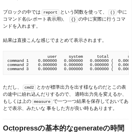
ブロックの中では
という関数を使って、
中に
report
()
コマンド名(レポート表示用)、
の中に実際に行うコマ
{}
ンドを入れます。
結果は直接こんな感じでまとめて表示されます。
                 user     system      total        re
command 1    0.000000   0.000000   0.000000 (  0.0000
command 2    0.000000   0.000000   0.000000 (  0.0000
ただし、
とかが標準出力を出す様なものだとこの表
cmd2
の途中に紛れ込んだりするので、 適時出力先を変えるか、
もしくは上の
で一つ一つ結果を保存しておいてあ
measure
とで表示、みたいな 事をした方が良い時もあります。
Octopressの基本的なgenerateの時間