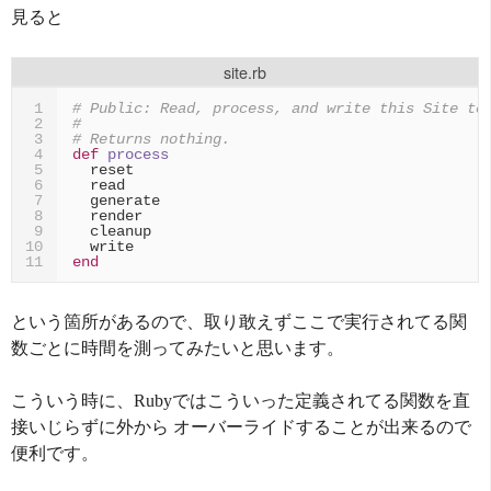
見ると
site.rb
# Public: Read, process, and write this Site to
1
#
2
# Returns nothing.
3
def
process
4
reset
5
read
6
generate
7
render
8
cleanup
9
write
10
end
11
という箇所があるので、取り敢えずここで実行されてる関
数ごとに時間を測ってみたいと思います。
こういう時に、Rubyではこういった定義されてる関数を直
接いじらずに外から オーバーライドすることが出来るので
便利です。