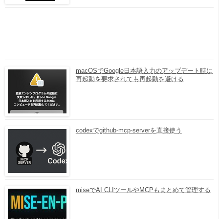
macOSでGoogle日本語入力のアップデート時に
再起動を要求されても再起動を避ける
codexでgithub-mcp-serverを直接使う
miseでAI CLIツールやMCPもまとめて管理する