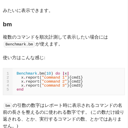
みたいに表示できます。
bm
複数のコマンドを順次計測して表示したい場合には
が使えます。
Benchmark.bm
使い方はこんな感じ:
Benchmark
.
bm
(
10
)
do
|
x
|
1
x
.
report
(
"command 1"
){
cmd1
}
2
x
.
report
(
"command 2"
){
cmd2
}
3
x
.
report
(
"command 3"
){
cmd3
}
4
end
5
の引数の数字はレポート時に表示されるコマンドの名
bm
前の長さを整えるのに使われる数字です。 (この数だけ繰り
返される、とか、実行するコマンドの数、とかではありま
せん。)