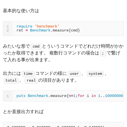
基本的な使い方は
require
'benchmark'
1
ret
=
Benchmark
.
measure
{
cmd
}
2
みたいな形で
とういうコマンドでどれだけ時間がかか
cmd
ったか取得できます。 複数行コマンドの場合は
で繋げ
;
て入れる事が出来ます。
出力には
コマンドの様に
、
、
time
user
system
、
の項目があります。
total
real
puts
Benchmark
.
measure
{
n
=
1
;
for
i
in
1
..
10000000
;
1
とか直接出力すれば