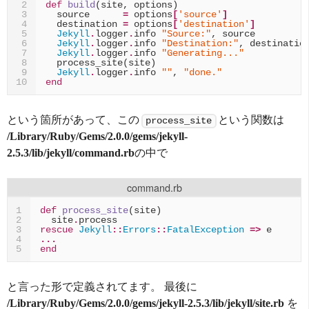
def
build
(
site
,
options
)
2
source
=
options
[
'source'
]
3
destination
=
options
[
'destination'
]
4
Jekyll
.
logger
.
info
"Source:"
,
source
5
Jekyll
.
logger
.
info
"Destination:"
,
destinatio
6
Jekyll
.
logger
.
info
"Generating..."
7
process_site
(
site
)
8
Jekyll
.
logger
.
info
""
,
"done."
9
end
10
という箇所があって、この
という関数は
process_site
/Library/Ruby/Gems/2.0.0/gems/jekyll-
2.5.3/lib/jekyll/command.rb
の中で
command.rb
def
process_site
(
site
)
1
site
.
process
2
rescue
Jekyll
::
Errors
::
FatalException
=>
e
3
...
4
end
5
と言った形で定義されてます。 最後に
/Library/Ruby/Gems/2.0.0/gems/jekyll-2.5.3/lib/jekyll/site.rb
を