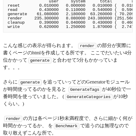
                 user     system      total        re
reset        0.010000   0.000000   0.010000 (  0.0181
read         0.430000   0.110000   0.540000 (  0.5966
generate    61.080000   2.180000  63.260000 ( 70.2099
render     235.300000   8.080000 243.380000 (251.5667
cleanup      0.390000   0.040000   0.430000 (  0.4607
こんな感じの表示が得られます。
の部分が実際に
render
書くページのhtmlを作成してる所です。 ここでだいたい4分
位かかって
と合わせて5分もかかっていま
generate
す。。。
さらに
を追っていってどのGeneratorモジュール
generate
が時間使ってるのかを見ると
が40秒位で一
GenerateTags
番時間を使っていました。 (
が10秒
GenerateCategories
くらい。)
の方は各ページ1秒未満程度で、さらに細かく何が
render
時間かかってるか、 を
で追うのは無理なので
Benchmark
取り敢えずこんな所で。