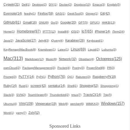
Cygwin(31)
Dell(1)
Desktop(2)
DIY(1)
Docker(2)
Dropbox(10)
Emacs(3)
English(5)
Evernote(14)
Firefox(59)
Git(42)
feedly(1)
GAS(1)
GeekTool(3)
Ginger(1)
GitHub(81)
Gmail(16)
Google(20)
GNU(8)
Go(3)
GPT(5)
GPU(1)
HHKB(13)
Homebrew(97)
IoT(65)
iPhone(14)
Home(1)
IFTTT(12)
Install(4)
iOS(2)
iTerm2(4)
JavaScript(27)
Karabiner(26)
Java(2)
Jekyll(3)
jQuery(4)
Keyboard(1)
Linux(69)
KeyRemap4MacBook(8)
Kramdown(1)
Latex(1)
Liquid(2)
Lubuntu(3)
Mac(313)
Octopress(125)
Network(32)
Markdown(12)
Music(8)
Obsidian(4)
ownCloud(2)
PackageManagement(3)
Pocket(4)
Poetry(3)
PowerShell(8)
PR(3)
Python(76)
PuTTY(14)
RaspberryPi(18)
Prompt(3)
PyPi(1)
Qi(1)
Rakuten(3)
Ruby(14)
screen(42)
sentaku(14)
Shopping(52)
Rust(1)
Shell(1)
Shoppiong(1)
TravisCI(14)
Slack(3)
SVN(2)
TeamViewer(5)
Thunderbird(2)
tmux(7)
Trip(5)
Windows(157)
Vim(109)
Vimperator(19)
Ubuntu(4)
Web(6)
wercker(6)
WiMAX(2)
Zsh(52)
Word(1)
yamy(7)
Sponsored Links