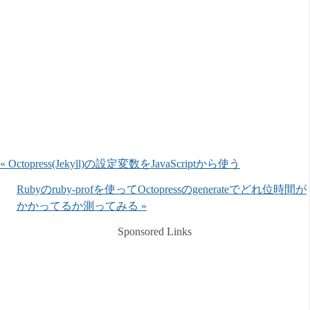
« Octopress(Jekyll)の設定変数をJavaScriptから使う
Rubyのruby-profを使ってOctopressのgenerateでどれ位時間が
かかってるか測ってみる »
Sponsored Links