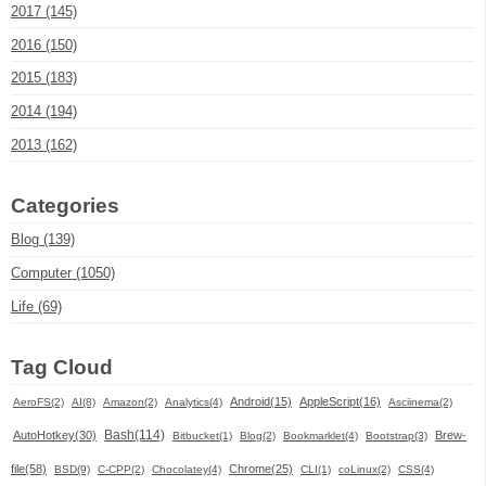
2017 (145)
2016 (150)
2015 (183)
2014 (194)
2013 (162)
Categories
Blog (139)
Computer (1050)
Life (69)
Tag Cloud
Android(15)
AppleScript(16)
AeroFS(2)
AI(8)
Amazon(2)
Analytics(4)
Asciinema(2)
Bash(114)
AutoHotkey(30)
Brew-
Bitbucket(1)
Blog(2)
Bookmarklet(4)
Bootstrap(3)
file(58)
Chrome(25)
BSD(9)
C-CPP(2)
Chocolatey(4)
CLI(1)
coLinux(2)
CSS(4)