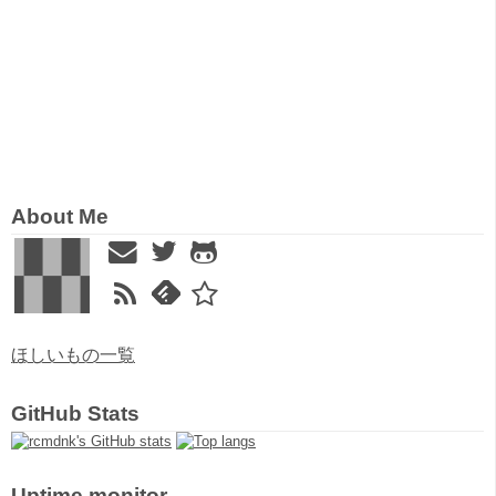
About Me
ほしいもの一覧
GitHub Stats
Uptime monitor