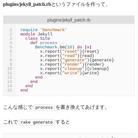
plugins/jekyll_patch.rb
というファイルを作って、
plugins/jekyll_patch.rb
require
'benchmark'
1
module
Jekyll
2
class
Site
3
def
process
4
Benchmark
.
bm
(
10
)
do
|
x
|
5
x
.
report
(
"reset"
){
reset
}
6
x
.
report
(
"read"
){
read
}
7
x
.
report
(
"generate"
){
generate
}
8
x
.
report
(
"render"
){
render
}
9
x
.
report
(
"cleanup"
){
cleanup
}
10
x
.
report
(
"write"
){
write
}
11
end
12
end
13
end
14
end
15
こんな感じで
を書き換えてあげます。
process
これで
すると
rake generate