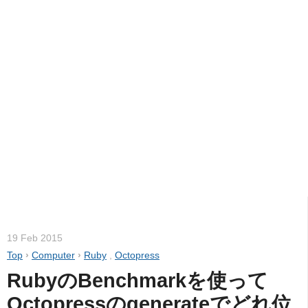
19 Feb 2015
Top
›
Computer
›
Ruby
,
Octopress
RubyのBenchmarkを使って
Octopressのgenerateでどれ位