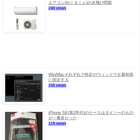
エアコン(白くまくん)の水飛び問題
240 views
Win/Macそれぞれで特定のウィンドウを最前面
に固定する
156 views
iPhone SE(第2世代)のケースはダイソーのもの
が一番良かった
119 views