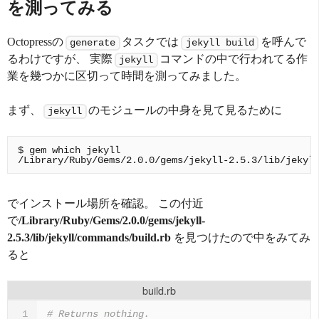
を測ってみる
Octopressの
タスクでは
を呼んで
generate
jekyll build
るわけですが、 実際
コマンドの中で行われてる作
jekyll
業を幾つかに区切って時間を測ってみました。
まず、
のモジュールの中身を見て見るために
jekyll
$ gem which jekyll

でインストール場所を確認。 この付近
で
/Library/Ruby/Gems/2.0.0/gems/jekyll-
2.5.3/lib/jekyll/commands/build.rb
を見つけたので中をみてみ
ると
build.rb
# Returns nothing.
1