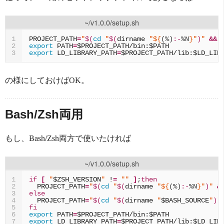
~/v1.0.0/setup.sh
PROJECT_PATH
=
"
$(
cd
"
$(
dirname
"
${
(%)
:-
%N
}
"
)
"
&&
1
export
PATH
=
$PROJECT_PATH
/bin:
$PATH
2
export
LD_LIBRARY_PATH
=
$PROJECT_PATH
/lib:
$LD_LIB
3
の様にしておけばOK。
Bash/Zsh両用
もし、Bash/Zsh両方で使いたければ
~/v1.0.0/setup.sh
if
[
"
$ZSH_VERSION
"
!
=
""
]
;
then
1
PROJECT_PATH
=
"
$(
cd
"
$(
dirname
"
${
(%)
:-
%N
}
"
)
"
&
2
else
3
PROJECT_PATH
=
"
$(
cd
"
$(
dirname
"
$BASH_SOURCE
"
)
"
4
fi
5
export
PATH
=
$PROJECT_PATH
/bin:
$PATH
6
export
LD_LIBRARY_PATH
=
$PROJECT_PATH
/lib:
$LD_LIB
7