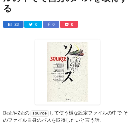
る
B! 
23
0
0
0
BashやZshの
して使う様な設定ファイルの中で そ
source
のファイル自身のパスを取得したいと言う話。