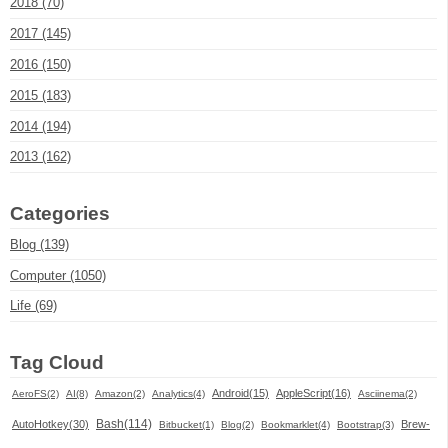
2018 (70)
2017 (145)
2016 (150)
2015 (183)
2014 (194)
2013 (162)
Categories
Blog (139)
Computer (1050)
Life (69)
Tag Cloud
Android(15)
AppleScript(16)
AeroFS(2)
AI(8)
Amazon(2)
Analytics(4)
Asciinema(2)
Bash(114)
AutoHotkey(30)
Brew-
Bitbucket(1)
Blog(2)
Bookmarklet(4)
Bootstrap(3)