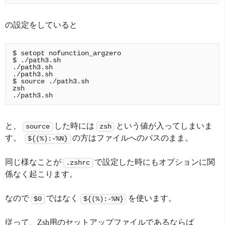
の設定をしていると
$ setopt nofunction_argzero

$ ./path3.sh

./path3.sh

./path3.sh

$ source ./path3.sh

zsh

と、
した時には
という値が入ってしまいま
source
zsh
す。
の方はファイルへのパスのまま。
${(%):-%N}
同じ様なことが
で設定した時にもオプションに関
.zshrc
係なく起こります。
なので
ではなく
を使います。
$0
${(%):-%N}
従って、Zsh用のセットアップファイルであるならば