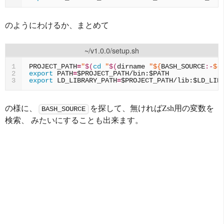
のようにわけるか、まとめて
~/v1.0.0/setup.sh
PROJECT_PATH
=
"
$(
cd
"
$(
dirname
"
${
BASH_SOURCE
:-
${
1
export
PATH
=
$PROJECT_PATH
/bin:
$PATH
2
export
LD_LIBRARY_PATH
=
$PROJECT_PATH
/lib:
$LD_LIB
3
の様に、
を探して、無ければZsh用の変数を
BASH_SOURCE
検索、 みたいにすることも出来ます。