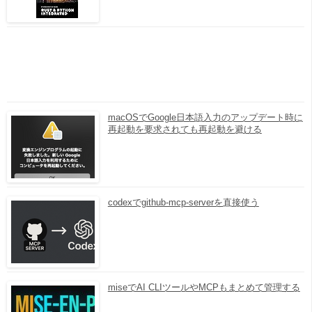
macOSでGoogle日本語入力のアップデート時に
再起動を要求されても再起動を避ける
codexでgithub-mcp-serverを直接使う
miseでAI CLIツールやMCPもまとめて管理する