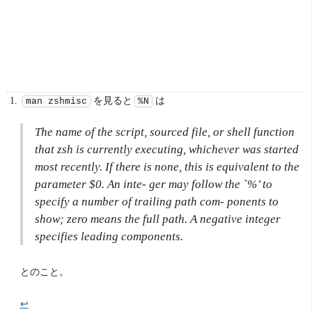
を見ると
は
man zshmisc
%N
The name of the script, sourced file, or shell function
that zsh is currently executing, whichever was started
most recently. If there is none, this is equivalent to the
parameter $0. An inte- ger may follow the `%’ to
specify a number of trailing path com- ponents to
show; zero means the full path. A negative integer
specifies leading components.
とのこと。
↩