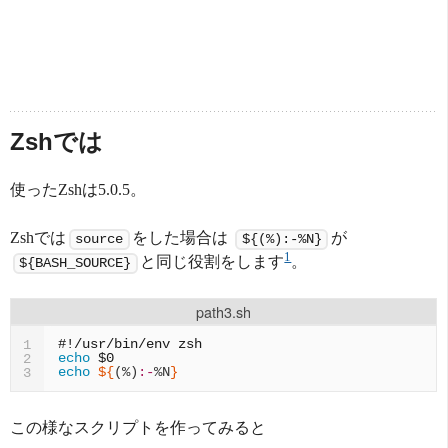
Zshでは
使ったZshは5.0.5。
Zshでは
をした場合は
が
source
${(%):-%N}
1
と同じ役割をします
。
${BASH_SOURCE}
path3.sh
#!/usr/bin/env zsh
1
echo
$0
2
echo
${
(%)
:-
%N
}
3
この様なスクリプトを作ってみると