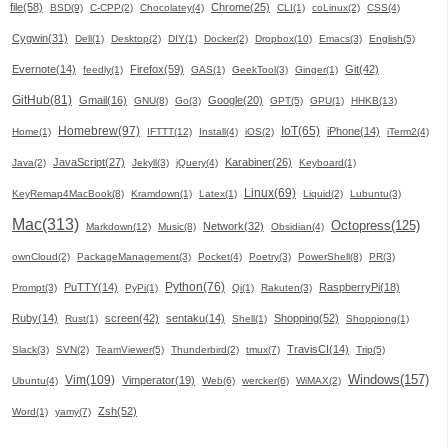
file(58)
Chrome(25)
BSD(9)
C-CPP(2)
Chocolatey(4)
CLI(1)
coLinux(2)
CSS(4)
Cygwin(31)
Dell(1)
Desktop(2)
DIY(1)
Docker(2)
Dropbox(10)
Emacs(3)
English(5)
Evernote(14)
Firefox(59)
Git(42)
feedly(1)
GAS(1)
GeekTool(3)
Ginger(1)
GitHub(81)
Gmail(16)
Google(20)
GNU(8)
Go(3)
GPT(5)
GPU(1)
HHKB(13)
Homebrew(97)
IoT(65)
iPhone(14)
Home(1)
IFTTT(12)
Install(4)
iOS(2)
iTerm2(4)
JavaScript(27)
Karabiner(26)
Java(2)
Jekyll(3)
jQuery(4)
Keyboard(1)
Linux(69)
KeyRemap4MacBook(8)
Kramdown(1)
Latex(1)
Liquid(2)
Lubuntu(3)
Mac(313)
Octopress(125)
Network(32)
Markdown(12)
Music(8)
Obsidian(4)
ownCloud(2)
PackageManagement(3)
Pocket(4)
Poetry(3)
PowerShell(8)
PR(3)
Python(76)
PuTTY(14)
RaspberryPi(18)
Prompt(3)
PyPi(1)
Qi(1)
Rakuten(3)
Ruby(14)
screen(42)
sentaku(14)
Shopping(52)
Rust(1)
Shell(1)
Shoppiong(1)
TravisCI(14)
Slack(3)
SVN(2)
TeamViewer(5)
Thunderbird(2)
tmux(7)
Trip(5)
Windows(157)
Vim(109)
Vimperator(19)
Ubuntu(4)
Web(6)
wercker(6)
WiMAX(2)
Zsh(52)
Word(1)
yamy(7)