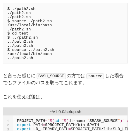
$ ./path2.sh

./path2.sh

./path2.sh

$ source ./path2.sh

/usr/local/bin/bash

./path2.sh

$ cd test

$ ../path2.sh

../path2.sh

../path2.sh

$ source ../path2.sh

/usr/local/bin/bash

と言った感じに
の方では
した場合
BASH_SOURCE
source
でもファイルのパスを取ってこれます。
これを使えば後は、
~/v1.0.0/setup.sh
PROJECT_PATH
=
"
$(
cd
"
$(
dirname
"
$BASH_SOURCE
"
)
"
&
1
export
PATH
=
$PROJECT_PATH
/bin:
$PATH
2
export
LD_LIBRARY_PATH
=
$PROJECT_PATH
/lib:
$LD_LIB
3