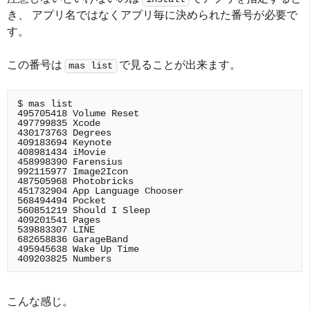
き、 アプリ名ではなくアプリ毎に決められた番号が必要で
す。
この番号は
で見ることが出来ます。
mas list
$ mas list

495705418 Volume Reset

497799835 Xcode

430173763 Degrees

409183694 Keynote

408981434 iMovie

458998390 Farensius

992115977 Image2Icon

487505968 Photobricks

451732904 App Language Chooser

568494494 Pocket

560851219 Should I Sleep

409201541 Pages

539883307 LINE

682658836 GarageBand

495945638 Wake Up Time

こんな感じ。