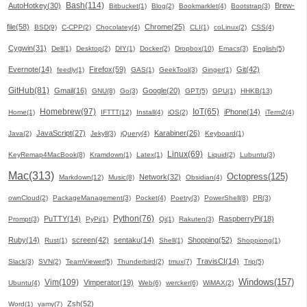
Bash(114)
AutoHotkey(30)
Brew-
Bitbucket(1)
Blog(2)
Bookmarklet(4)
Bootstrap(3)
file(58)
Chrome(25)
BSD(9)
C-CPP(2)
Chocolatey(4)
CLI(1)
coLinux(2)
CSS(4)
Cygwin(31)
Dell(1)
Desktop(2)
DIY(1)
Docker(2)
Dropbox(10)
Emacs(3)
English(5)
Evernote(14)
Firefox(59)
Git(42)
feedly(1)
GAS(1)
GeekTool(3)
Ginger(1)
GitHub(81)
Gmail(16)
Google(20)
GNU(8)
Go(3)
GPT(5)
GPU(1)
HHKB(13)
Homebrew(97)
IoT(65)
iPhone(14)
Home(1)
IFTTT(12)
Install(4)
iOS(2)
iTerm2(4)
JavaScript(27)
Karabiner(26)
Java(2)
Jekyll(3)
jQuery(4)
Keyboard(1)
Linux(69)
KeyRemap4MacBook(8)
Kramdown(1)
Latex(1)
Liquid(2)
Lubuntu(3)
Mac(313)
Octopress(125)
Network(32)
Markdown(12)
Music(8)
Obsidian(4)
ownCloud(2)
PackageManagement(3)
Pocket(4)
Poetry(3)
PowerShell(8)
PR(3)
Python(76)
PuTTY(14)
RaspberryPi(18)
Prompt(3)
PyPi(1)
Qi(1)
Rakuten(3)
Ruby(14)
screen(42)
sentaku(14)
Shopping(52)
Rust(1)
Shell(1)
Shoppiong(1)
TravisCI(14)
Slack(3)
SVN(2)
TeamViewer(5)
Thunderbird(2)
tmux(7)
Trip(5)
Windows(157)
Vim(109)
Vimperator(19)
Ubuntu(4)
Web(6)
wercker(6)
WiMAX(2)
Zsh(52)
Word(1)
yamy(7)