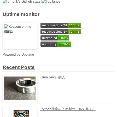
Uptime monitor
Powered by
Upptime
Recent Posts
Oura Ring 5購入
Python環境をRust製ツールで整える