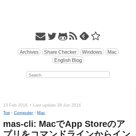
Archives
Share Checker
Windows
Mac
English Blog
13 Feb 2016
Last update
28 Jun 2016
Top
›
Computer
›
Mac
mas-cli: MacでApp Storeのア
プリをコマンドラインからイン