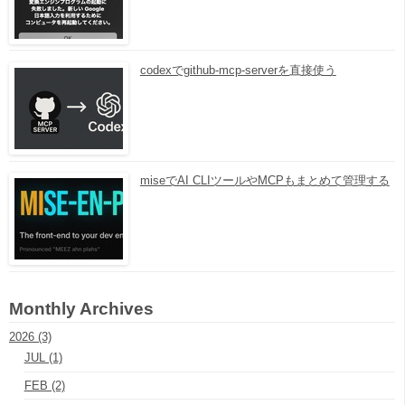
codexでgithub-mcp-serverを直接使う
miseでAI CLIツールやMCPもまとめて管理する
Monthly Archives
2026 (3)
JUL (1)
FEB (2)