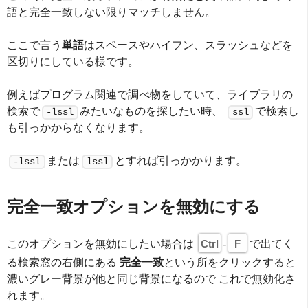
語と完全一致しない限りマッチしません。
ここで言う
単語
はスペースやハイフン、スラッシュなどを
区切りにしている様です。
例えばプログラム関連で調べ物をしていて、ライブラリの
検索で
みたいなものを探したい時、
で検索し
-lssl
ssl
も引っかからなくなります。
または
とすれば引っかかります。
-lssl
lssl
完全一致オプションを無効にする
このオプションを無効にしたい場合は
Ctrl
-
F
で出てく
る検索窓の右側にある
完全一致
という所をクリックすると
濃いグレー背景が他と同じ背景になるので これで無効化さ
れます。