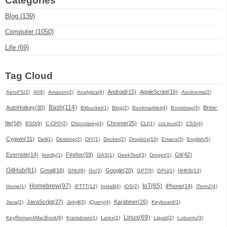
Categories
Blog (139)
Computer (1050)
Life (69)
Tag Cloud
Android(15)
AppleScript(16)
AeroFS(2)
AI(8)
Amazon(2)
Analytics(4)
Asciinema(2)
Bash(114)
AutoHotkey(30)
Brew-
Bitbucket(1)
Blog(2)
Bookmarklet(4)
Bootstrap(3)
file(58)
Chrome(25)
BSD(9)
C-CPP(2)
Chocolatey(4)
CLI(1)
coLinux(2)
CSS(4)
Cygwin(31)
Dell(1)
Desktop(2)
DIY(1)
Docker(2)
Dropbox(10)
Emacs(3)
English(5)
Evernote(14)
Firefox(59)
Git(42)
feedly(1)
GAS(1)
GeekTool(3)
Ginger(1)
GitHub(81)
Gmail(16)
Google(20)
GNU(8)
Go(3)
GPT(5)
GPU(1)
HHKB(13)
Homebrew(97)
IoT(65)
iPhone(14)
Home(1)
IFTTT(12)
Install(4)
iOS(2)
iTerm2(4)
JavaScript(27)
Karabiner(26)
Java(2)
Jekyll(3)
jQuery(4)
Keyboard(1)
Linux(69)
KeyRemap4MacBook(8)
Kramdown(1)
Latex(1)
Liquid(2)
Lubuntu(3)