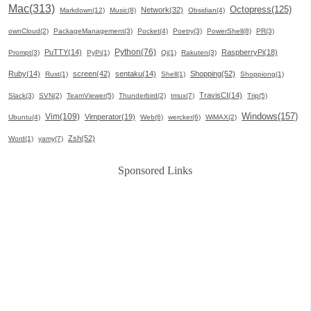
Mac(313)
Octopress(125)
Network(32)
Markdown(12)
Music(8)
Obsidian(4)
ownCloud(2)
PackageManagement(3)
Pocket(4)
Poetry(3)
PowerShell(8)
PR(3)
Python(76)
PuTTY(14)
RaspberryPi(18)
Prompt(3)
PyPi(1)
Qi(1)
Rakuten(3)
Ruby(14)
screen(42)
sentaku(14)
Shopping(52)
Rust(1)
Shell(1)
Shoppiong(1)
TravisCI(14)
Slack(3)
SVN(2)
TeamViewer(5)
Thunderbird(2)
tmux(7)
Trip(5)
Windows(157)
Vim(109)
Vimperator(19)
Ubuntu(4)
Web(6)
wercker(6)
WiMAX(2)
Zsh(52)
Word(1)
yamy(7)
Sponsored Links