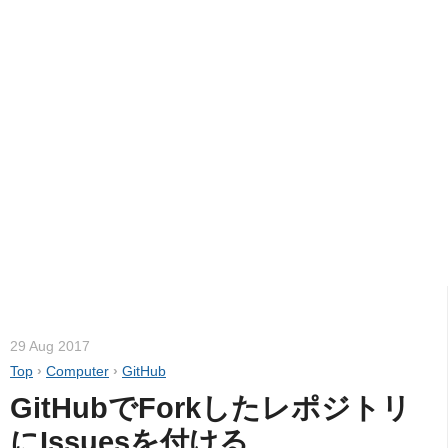
29 Aug 2017
Top
›
Computer
›
GitHub
GitHubでForkしたレポジトリ
にIssuesを付ける