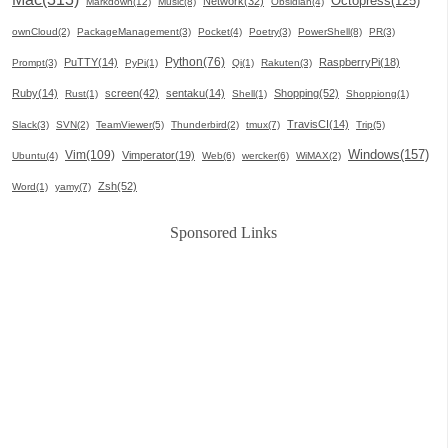
Octopress(125)
Network(32)
Markdown(12)
Music(8)
Obsidian(4)
ownCloud(2)
PackageManagement(3)
Pocket(4)
Poetry(3)
PowerShell(8)
PR(3)
Python(76)
PuTTY(14)
RaspberryPi(18)
Prompt(3)
PyPi(1)
Qi(1)
Rakuten(3)
Ruby(14)
screen(42)
sentaku(14)
Shopping(52)
Rust(1)
Shell(1)
Shoppiong(1)
TravisCI(14)
Slack(3)
SVN(2)
TeamViewer(5)
Thunderbird(2)
tmux(7)
Trip(5)
Windows(157)
Vim(109)
Vimperator(19)
Ubuntu(4)
Web(6)
wercker(6)
WiMAX(2)
Zsh(52)
Word(1)
yamy(7)
Sponsored Links