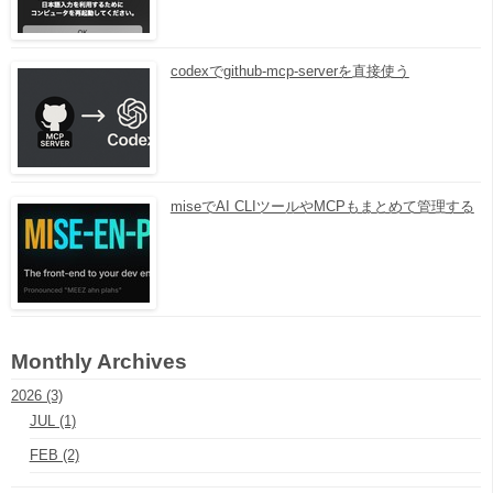
codexでgithub-mcp-serverを直接使う
miseでAI CLIツールやMCPもまとめて管理する
Monthly Archives
2026 (3)
JUL (1)
FEB (2)