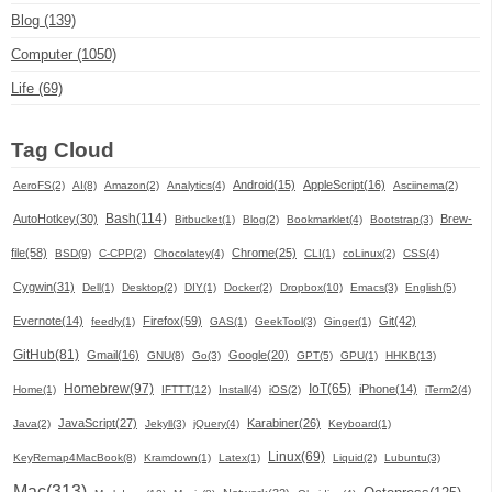
Blog (139)
Computer (1050)
Life (69)
Tag Cloud
Android(15)
AppleScript(16)
AeroFS(2)
AI(8)
Amazon(2)
Analytics(4)
Asciinema(2)
Bash(114)
AutoHotkey(30)
Brew-
Bitbucket(1)
Blog(2)
Bookmarklet(4)
Bootstrap(3)
file(58)
Chrome(25)
BSD(9)
C-CPP(2)
Chocolatey(4)
CLI(1)
coLinux(2)
CSS(4)
Cygwin(31)
Dell(1)
Desktop(2)
DIY(1)
Docker(2)
Dropbox(10)
Emacs(3)
English(5)
Evernote(14)
Firefox(59)
Git(42)
feedly(1)
GAS(1)
GeekTool(3)
Ginger(1)
GitHub(81)
Gmail(16)
Google(20)
GNU(8)
Go(3)
GPT(5)
GPU(1)
HHKB(13)
Homebrew(97)
IoT(65)
iPhone(14)
Home(1)
IFTTT(12)
Install(4)
iOS(2)
iTerm2(4)
JavaScript(27)
Karabiner(26)
Java(2)
Jekyll(3)
jQuery(4)
Keyboard(1)
Linux(69)
KeyRemap4MacBook(8)
Kramdown(1)
Latex(1)
Liquid(2)
Lubuntu(3)
Mac(313)