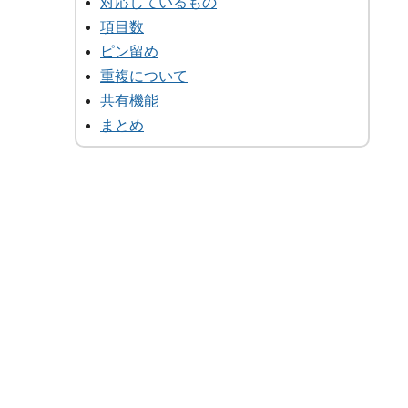
対応しているもの
項目数
ピン留め
重複について
共有機能
まとめ