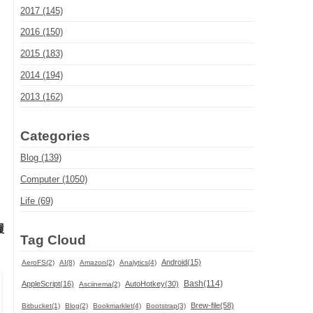
2017 (145)
2016 (150)
2015 (183)
2014 (194)
2013 (162)
Categories
Blog (139)
Computer (1050)
Life (69)
履
Tag Cloud
Android(15)
AeroFS(2)
AI(8)
Amazon(2)
Analytics(4)
Bash(114)
AppleScript(16)
AutoHotkey(30)
Asciinema(2)
Brew-file(58)
Bitbucket(1)
Blog(2)
Bookmarklet(4)
Bootstrap(3)