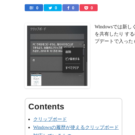
B! 
0
0
0
0
Windowsでは
を共有したり す
プデートで入った
クリップボード
Windowsの履歴が使えるクリップボード