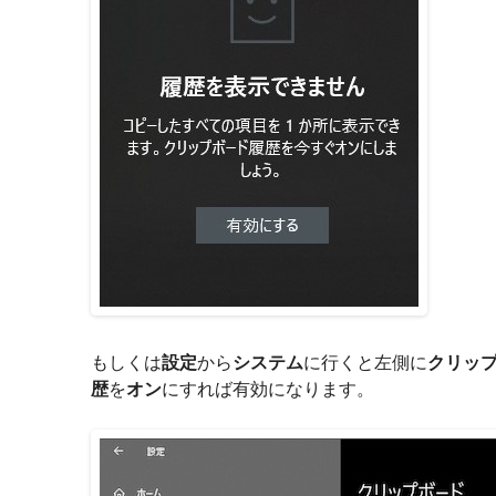
もしくは
設定
から
システム
に行くと左側に
クリッ
歴
を
オン
にすれば有効になります。