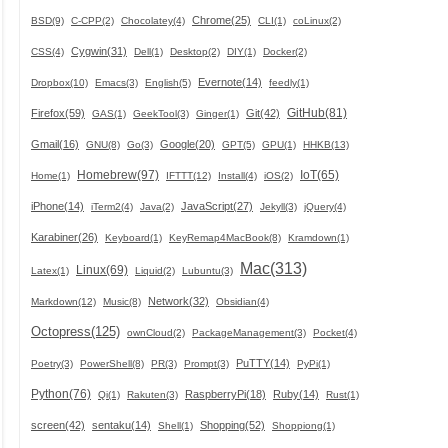
Chrome(25)
BSD(9)
C-CPP(2)
Chocolatey(4)
CLI(1)
coLinux(2)
Cygwin(31)
CSS(4)
Dell(1)
Desktop(2)
DIY(1)
Docker(2)
Evernote(14)
Dropbox(10)
Emacs(3)
English(5)
feedly(1)
GitHub(81)
Firefox(59)
Git(42)
GAS(1)
GeekTool(3)
Ginger(1)
Gmail(16)
Google(20)
GNU(8)
Go(3)
GPT(5)
GPU(1)
HHKB(13)
Homebrew(97)
IoT(65)
Home(1)
IFTTT(12)
Install(4)
iOS(2)
iPhone(14)
JavaScript(27)
iTerm2(4)
Java(2)
Jekyll(3)
jQuery(4)
Karabiner(26)
Keyboard(1)
KeyRemap4MacBook(8)
Kramdown(1)
Mac(313)
Linux(69)
Latex(1)
Liquid(2)
Lubuntu(3)
Network(32)
Markdown(12)
Music(8)
Obsidian(4)
Octopress(125)
ownCloud(2)
PackageManagement(3)
Pocket(4)
PuTTY(14)
Poetry(3)
PowerShell(8)
PR(3)
Prompt(3)
PyPi(1)
Python(76)
RaspberryPi(18)
Ruby(14)
Qi(1)
Rakuten(3)
Rust(1)
screen(42)
sentaku(14)
Shopping(52)
Shell(1)
Shoppiong(1)