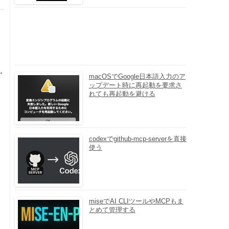
ぐ
macOSでGoogle日本語入力のア
ップデート時に再起動を要求さ
れても再起動を避ける
codexでgithub-mcp-serverを直接
使う
miseでAI CLIツールやMCPもま
とめて管理する