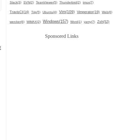
Slack(3)
SVN(2)
TeamViewer(5)
Thunderbird(2)
tmux(7)
Vim(109)
TravisCI(14)
Vimperator(19)
Trip(5)
Ubuntu(4)
Web(6)
Windows(157)
Zsh(52)
wercker(6)
WiMAX(2)
Word(1)
yamy(7)
Sponsored Links
ボ