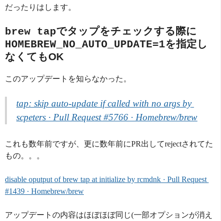
だったりはします。
でタップをチェックする際に
brew tap
を指定し
HOMEBREW_NO_AUTO_UPDATE=1
なくてもOK
このアップデートを知らなかった。
tap: skip auto-update if called with no args by 
scpeters · Pull Request #5766 · Homebrew/brew
これも数年前ですが、更に数年前にPR出してrejectされてた
もの。。。
disable oputput of brew tap at initialize by rcmdnk · Pull Request 
#1439 · Homebrew/brew
アップデートの内容はほぼほぼ同じ(一部オプションが消え