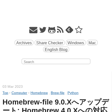
Archives
Share Checker
Windows
Mac
English Blog
03 Mar 2023
Top
›
Computer
›
Homebrew
,
Brew-file
,
Python
Homebrew-file 9.0.Xへアップデ
ート: Homebrew 4.0.Xへの対応