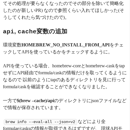
てその処理が要らなくなったのでその部分を除いて簡略化
したのが新しいPR) なので参照くらい入れてほしかった(そ
うしてくれたら気づけたので)。
,
変数の追加
api
cache
環境変数
HOMEBREW_NO_INSTALL_FROM_API
をチェ
ックしてAPIを使っているかをチェックするように。
APIを使っている場合、homebrew-coreとhomebrew-caskをtap
せずにAPI経由でformula/caskの情報だけを取ってくるように
なるので 以前のようにtapのあるディレクトリを見に行って
formula/caskを確認することができなくなりました。
一方で
$(brew –cache)/api
のディレクトリにjsonファイルなど
で情報が保存されています。
などにより全
brew info --eval-all --json=v2
formulae/casksの情報が取得できるはずですが、 現状APIモ