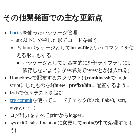
その他開発面での主な更新点
Poetry
を使ったパッケージ管理
src
以下に分割した形でコードを書く
Pythonパッケージとして
brew-file
というコマンドを使
える形にもする
パッケージとしては基本的に外部ライブラリには
依存しないように(dev環境でpytestとかは入れる)
Homebrewで配布するスクリプトは
combine.sh
でsingle
scriptにしたものを
$(brew –prefix)/bin
に配置するように
tests
で色々テストを追加
pre-commit
を使ってコードチェック(black, flake8, isort,
mypy, etc…)
ログ出力をすべてprintからloggerに
sys.exitをraise Exeptionに変更して
main
の中で処理するよ
うに