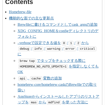
Homebrew-file
機能的な面での主な更新点
Brewfileに書けるコマンドとしてcask_argsの追加
XDG_CONFIG_HOMEをconfigディレクトリのデ
フォルトに
–verboseで設定できる値を
/
/
から
0
1
2
/
/
/
/
debug
info
warning
error
critical
に
でタップをチェックする際に
brew tap
を指定しなくても
HOMEBREW_NO_AUTO_UPDATE=1
OK
, 
変数の追加
api
cache
homebrew-core/homebrew-caskのBrewfileでの取り
扱い
AppStoreからインストールしたアプリのリストア
ップを
から
を使った方法に
mas
mdfind