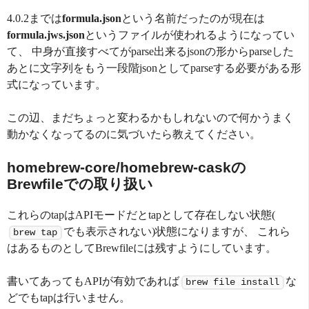
4.0.2までは
formula.json
という名前だったのが現在は
formula.jws.json
というファイルが使われるようになってい
て、 中身が直接すべてがparse出来るjsonの形からparseした
あとに文字列をもう一段階jsonとしてparseする必要がある形
式になっています。
この辺、まだちょっと変わるかもしれないので何かうまく
動かなくなってるのに気づいたら教えてください。
homebrew-core/homebrew-caskの
Brewfileでの取り扱い
これらのtapはAPIモードだとtapとして存在しない状態(
でも表示されない)状態になりますが、 これら
brew tap
はあるものとしてBrewfileには残すようにしています。
書いてあってもAPIが有効であれば
な
brew file install
どでもtapは行いません。