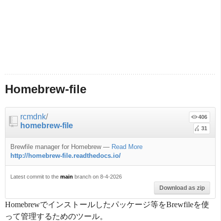
Homebrew-file
rcmdnk
/
406
homebrew-file
31
Brewfile manager for Homebrew
—
Read More
http://homebrew-file.readthedocs.io/
Latest commit to the
main
branch on 8-4-2026
Download as zip
Homebrewでインストールしたパッケージ等をBrewfileを使
って管理するためのツール。