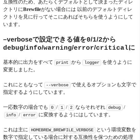
互換性のため、あたらくデフォルトとして決まったディレ
クトリに
Brewfile
がない場合には 以前のデフォルトディレ
クトリを見に行ってそこにあればそちらを使うようにして
います。
–verboseで設定できる値を
/
/
から
0
1
2
/
/
/
/
に
debug
info
warning
error
critical
基本的に出力をすべて
から
を使うように
print
logger
変更しました。
これにともなって
で使えるオプションも文字で
--verbose
指定するようにしています。
一応数字の場合でも
/
/
ならそれぞれ
/
0
1
2
debug
/
に変換するようにはしています。
info
error
これは主に
という環境変数を
HOMEBREW_BREWFILE_VERBOSE
数字で指定している場合に対する互換性を保つための処理