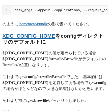
cask_args --appdir:~/Applications, --require_sha
1
のように
homebrew-bundle
の形で書いてください。
XDG_CONFIG_HOME
をconfigディレクト
リのデフォルトに
${XDG_CONFIG_HOME}
の値が定められている場合、
${XDG_CONFIG_HOME}/brewfile/Brewfile
がデフォルトの
Brewfileの位置になります。
これまでは
~/.config/brewfile/Brewfile
でした。 基本的には
${XDG_CONFIG_HOME}
を定義してある場合でも
~/.config
の場合がほとんどなので 大きな影響はないかと思います。
それより前には
~/.brewfile/
だったりもしました。