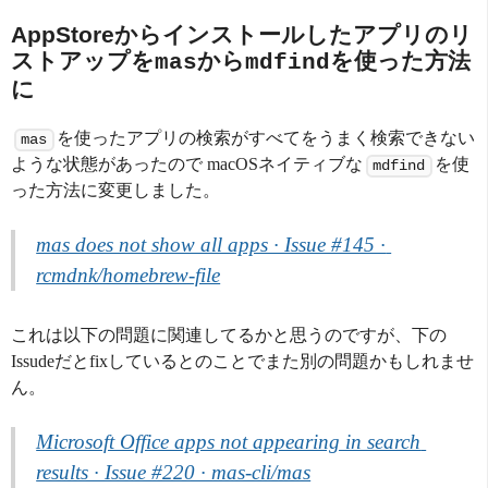
AppStoreからインストールしたアプリのリ
ストアップを
から
を使った方法
mas
mdfind
に
を使ったアプリの検索がすべてをうまく検索できない
mas
ような状態があったので macOSネイティブな
を使
mdfind
った方法に変更しました。
mas does not show all apps · Issue #145 · 
rcmdnk/homebrew-file
これは以下の問題に関連してるかと思うのですが、下の
Issudeだとfixしているとのことでまた別の問題かもしれませ
ん。
Microsoft Office apps not appearing in search 
results · Issue #220 · mas-cli/mas