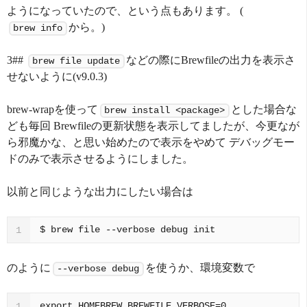
ようになっていたので、という点もあります。 (
から。)
brew info
3##
などの際にBrewfileの出力を表示さ
brew file update
せないように(v9.0.3)
brew-wrapを使って
とした場合な
brew install <package>
ども毎回 Brewfileの更新状態を表示してましたが、今更なが
ら邪魔かな、と思い始めたので表示をやめて デバッグモー
ドのみで表示させるようにしました。
以前と同じような出力にしたい場合は
$ brew file --verbose debug init
1
のように
を使うか、環境変数で
--verbose debug
export HOMEBREW_BREWFILE_VERBOSE=0
1