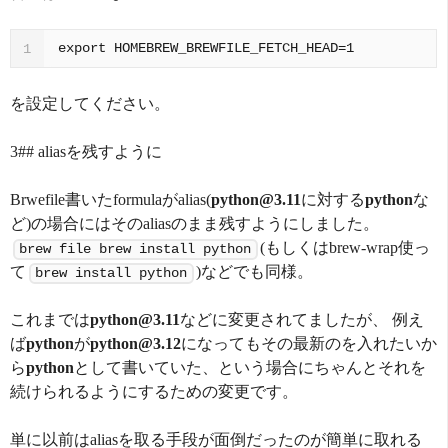
export HOMEBREW_BREWFILE_FETCH_HEAD=1
1
を設定してください。
3## aliasを残すように
Brwefile書いたformulaがalias(
python@3.11
に対する
python
な
ど)の場合にはそのaliasのまま残すようにしました。
(もしくはbrew-wrap使っ
brew file brew install python
て
)などでも同様。
brew install python
これまでは
python@3.11
などに変更されてましたが、 例え
ば
python
が
python@3.12
になってもその最新のを入れたいか
ら
python
として書いていた、という場合にちゃんとそれを
続けられるようにするための変更です。
単に以前はaliasを取る手段が面倒だったのが簡単に取れる