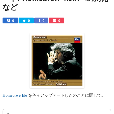
など
B! 
0
0
0
0
Homebrwe-file
を色々アップデートしたのことに関して。