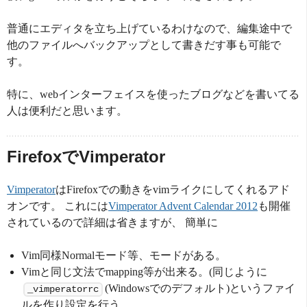
普通にエディタを立ち上げているわけなので、編集途中で
他のファイルへバックアップとして書きだす事も可能で
す。
特に、webインターフェイスを使ったブログなどを書いてる
人は便利だと思います。
FirefoxでVimperator
Vimperator
はFirefoxでの動きをvimライクにしてくれるアド
オンです。 これには
Vimperator Advent Calendar 2012
も開催
されているので詳細は省きますが、 簡単に
Vim同様Normalモード等、モードがある。
Vimと同じ文法でmapping等が出来る。(同じように
(Windowsでのデフォルト)というファイ
_vimperatorrc
ルを作り設定を行う。