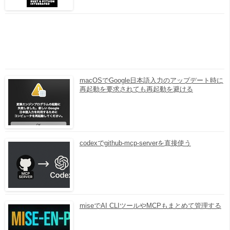
macOSでGoogle日本語入力のアップデート時に
再起動を要求されても再起動を避ける
codexでgithub-mcp-serverを直接使う
miseでAI CLIツールやMCPもまとめて管理する