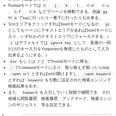
Normalモードでは
、
、
、
、
、
h
j
k
l
C-d
C-u
、
、
などでページを移動できる。勿論
C-f
C-b
gg
や
でtopに行ったり一番下に行ったりも出来る。
G
TextエリアをクリックすればInsertモードになるが、
gi
としてもページにテキストエリアがあればInsertモードに
入り、いずれかのテキストエリアにフォーカスする。(
はデフォルトでは
として、直後の一回
i
ignore key
だけのキー入力をVimperatorを無視したものとして入力
出来るようにする。)
もしくは
でNormalモードに帰る。
Esc
C-[
でCommandモードに入り、取り敢えず困ったらhelp
:
とすればurlが開けますし、
:open url
:open keyword
とすれば
を引数に設定された検索エンジンで
keyword
検索結果を出す。
また、
を入力していく段階で補間でき、その
keyword
候補も閲覧履歴、検索履歴、ブックマーク、検索エンジ
ンのサジェスト、等を設定できる。