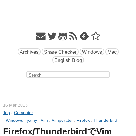
Archives
Share Checker
Windows
Mac
English Blog
16 Mar 2013
Top
›
Computer
›
Windows
,
yamy
,
Vim
,
Vimperator
,
Firefox
,
Thunderbird
Firefox/ThunderbirdでVim