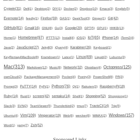
Cygwin(31)
Dell(1)
Desktop(2)
DIY(1)
Docker(2)
Dropbox(10)
Emacs(3)
English(5)
Evernote(14)
Firefox(59)
Git(42)
feedly(1)
GAS(1)
GeekTool(3)
Ginger(1)
GitHub(81)
Gmail(16)
Google(20)
GNU(8)
Go(3)
GPT(5)
GPU(1)
HHKB(13)
Homebrew(97)
IoT(65)
iPhone(14)
Home(1)
IFTTT(12)
Install(4)
iOS(2)
iTerm2(4)
JavaScript(27)
Karabiner(26)
Java(2)
Jekyll(3)
jQuery(4)
Keyboard(1)
Linux(69)
KeyRemap4MacBook(8)
Kramdown(1)
Latex(1)
Liquid(2)
Lubuntu(3)
Mac(313)
Octopress(125)
Network(32)
Markdown(12)
Music(8)
Obsidian(4)
ownCloud(2)
PackageManagement(3)
Pocket(4)
Poetry(3)
PowerShell(8)
PR(3)
Python(76)
PuTTY(14)
RaspberryPi(18)
Prompt(3)
PyPi(1)
Qi(1)
Rakuten(3)
Ruby(14)
screen(42)
sentaku(14)
Shopping(52)
Rust(1)
Shell(1)
Shoppiong(1)
TravisCI(14)
Slack(3)
SVN(2)
TeamViewer(5)
Thunderbird(2)
tmux(7)
Trip(5)
Windows(157)
Vim(109)
Vimperator(19)
Ubuntu(4)
Web(6)
wercker(6)
WiMAX(2)
Zsh(52)
Word(1)
yamy(7)
Sponsored Links