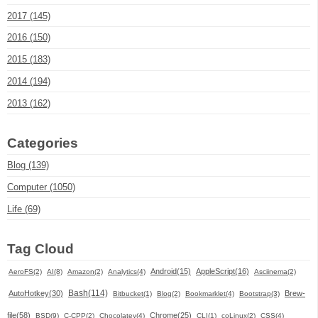
2017 (145)
2016 (150)
2015 (183)
2014 (194)
2013 (162)
Categories
Blog (139)
Computer (1050)
Life (69)
Tag Cloud
Android(15)
AppleScript(16)
AeroFS(2)
AI(8)
Amazon(2)
Analytics(4)
Asciinema(2)
Bash(114)
AutoHotkey(30)
Brew-
Bitbucket(1)
Blog(2)
Bookmarklet(4)
Bootstrap(3)
file(58)
Chrome(25)
BSD(9)
C-CPP(2)
Chocolatey(4)
CLI(1)
coLinux(2)
CSS(4)