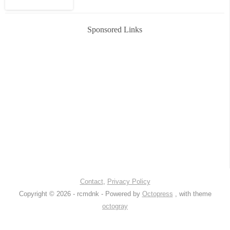
Sponsored Links
Contact
,
Privacy Policy
Copyright © 2026 - rcmdnk -
Powered by
Octopress
, with theme
octogray