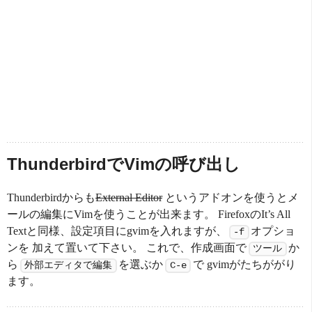
ThunderbirdでVimの呼び出し
Thunderbirdからも
External Editor
というアドオンを使うとメ
ールの編集にVimを使うことが出来ます。 FirefoxのIt’s All
Textと同様、設定項目にgvimを入れますが、
オプショ
-f
ンを 加えて置いて下さい。 これで、作成画面で
か
ツール
ら
を選ぶか
で gvimがたちががり
外部エディタで編集
C-e
ます。