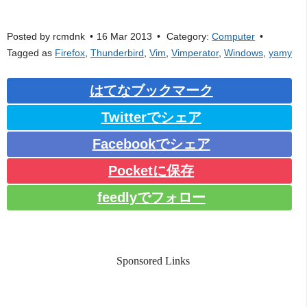
Posted by
rcmdnk
16 Mar 2013
Category:
Computer
Tagged as
Firefox
,
Thunderbird
,
Vim
,
Vimperator
,
Windows
,
yamy
はてなブックマーク
Twitterでシェア
Facebookでシェア
Pocketに保存
feedlyでフォロー
Sponsored Links