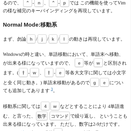
るので、
⌃
-
n
、
⌃
-
p
では この機能を使ってVim
の様な補完のキーバインディングを再現しています。
Normal Mode:移動系
まず、勿論
h
/
j
/
k
/
l
の動きは再現しています。
Windowsの時と違い、単語移動において、単語末へ移動、
が出来る様になっていますので、
e
等が
w
と区別され
ます。(
⇧
-
w
、
⇧
-
e
等各大文字に関しては小文字
と全く同じ動き。) 単語末移動があるので
g
e
につい
3
ても追加してあります
。
移動系に関しては
4
w
などとすることにより 4単語進
む、と言った、
数字
コマンド
で繰り返し、 ということも
出来る様になっています。 ただし、数字は2-9だけです。