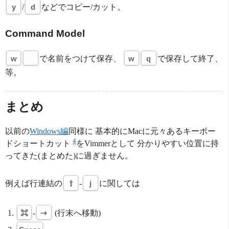
y
/
d
などでコピー/カット。
Command Model
w
で名前をつけて保存、
w
q
で保存して終了、
等。
まとめ
以前の
Windows編
同様に 基本的にMacに元々あるキーボー
4
ドショートカット
をVimmerとして 分かりやすい位置に持
ってきた(まとめた)に過ぎません。
例えば行連結の
⇧
-
j
に関しては
⌘
-
⇢
(行末へ移動)