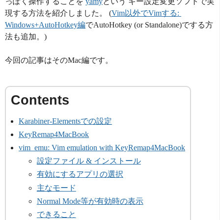
っぽく操作することを
yamy
という キー設定変更ソフトで実
現する方法を紹介しました。 (
Vim以外でVimする: 
Windows+AutoHotkey編
でAutoHotkey (or Standalone)でする方
法も追加。)
今回の記事はそのMac編です。
Karabiner-Elementsでの設定
KeyRemap4MacBook
vim_emu: Vim emulation with KeyRemap4MacBook
設定ファイル & インストール
有効にするアプリの選択
主なモード
Normal Mode等が有効時の表示
できること