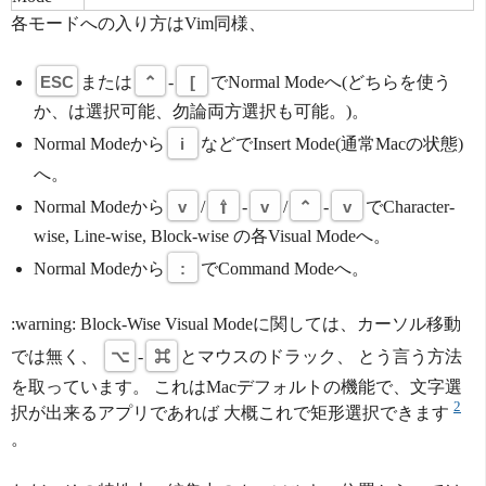
各モードへの入り方はVim同様、
ESC
または
⌃
-
[
でNormal Modeへ(どちらを使う
か、は選択可能、勿論両方選択も可能。)。
Normal Modeから
i
などでInsert Mode(通常Macの状態)
へ。
Normal Modeから
v
/
⇧
-
v
/
⌃
-
v
でCharacter-
wise, Line-wise, Block-wise の各Visual Modeへ。
Normal Modeから
:
でCommand Modeへ。
:warning: Block-Wise Visual Modeに関しては、カーソル移動
では無く、
⌥
-
⌘
とマウスのドラック、 とう言う方法
を取っています。 これはMacデフォルトの機能で、文字選
2
択が出来るアプリであれば 大概これで矩形選択できます
。