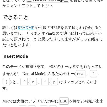
__ShowStatusMessage__
かコメントアウトして下さい。
できること
詳しくは
README
や付属のHELPを見て頂ければ分かると
思いますし、 とりあえずVimなので適当に打って出来るか
試して頂ければ、と と思ったりしてますがざっっと紹介し
たいと思います。
Insert Mode
このモードが初期状態で、 殆どのキーは変更を行なってい
ませんが、 Normal Modeに入るためのキー(
ESC
、
⌃
-
[
) と、
⌃
-
n
、
⌃
-
p
はリマップされていま
す。
Macでは大概のアプリで入力中に
ESC
を押すと補完が出来