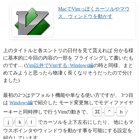
MacでVimっぽくカーソルやマウ
ス、ウィンドウを動かす
上のタイトルと各エントリの日付を見て貰えれば 分かる様
に基本的に今回の内容の一部を フライイングして書いたも
のです… (
Vim以外でVimする: Windows編
の時と同様、まと
めてみようと思ったら物凄く長くなりそうだったので分け
ました)
最初の2つはデフォルト機能や単なる使い方ですが、 3つ目
は
Windows編
で紹介した モード変更無しでモディファイヤ
ーキーと同時押しで行うVimの動きで、
⌘
-
⌃
-
h
/
j
/
k
/
l
でカーソルを上下左右にしたり、 他にもマ
ウスポインタやウィンドウを動かす事を可能にする設定を
紹介しています。