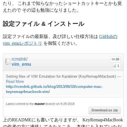
たり、 これまで知らなかったショートカットキーとかも覚
えたので その辺も勉強になりました。
設定ファイル & インストール
設定ファイルの最新版、及び詳しい仕様方法は
GitHubの
vim_emuレポジトリ
を御覧ください。
rcmdnk
/
28
vim_emu
1
Setting files of VIM Emulation for Karabiner (KeyRemap4Macbook)
—
Read More
http://rcmdnk.github.io/blog/2013/06/10/computer-mac-
keyremap4macbook-vim/
Latest commit to the
master
branch on 9-29-2018
Download as zip
上のREADMEにも書いてありますが、 KeyRemap4MacBook
の作者の方に連絡してみたところ、 本体にも入れていただ