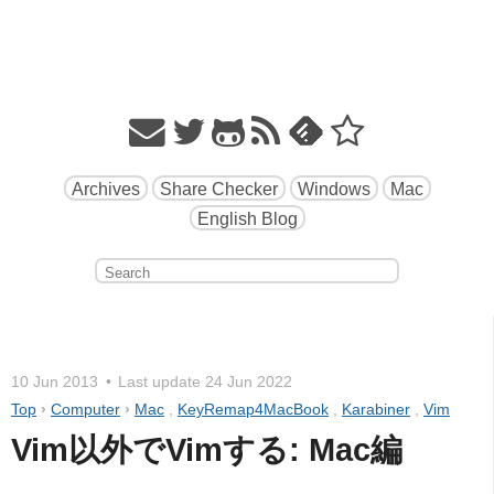
Archives
Share Checker
Windows
Mac
English Blog
10 Jun 2013
Last update
24 Jun 2022
Top
›
Computer
›
Mac
,
KeyRemap4MacBook
,
Karabiner
,
Vim
Vim以外でVimする: Mac編