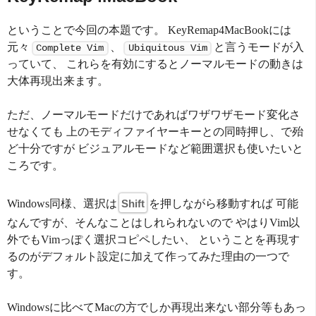
ということで今回の本題です。 KeyRemap4MacBookには
元々
、
と言うモードが入
Complete Vim
Ubiquitous Vim
っていて、 これらを有効にするとノーマルモードの動きは
大体再現出来ます。
ただ、ノーマルモードだけであればワザワザモード変化さ
せなくても 上のモディファイヤーキーとの同時押し、で殆
ど十分ですが ビジュアルモードなど範囲選択も使いたいと
ころです。
Windows同様、選択は
Shift
を押しながら移動すれば 可能
なんですが、そんなことはしれられないので やはりVim以
外でもVimっぽく選択コピペしたい、 ということを再現す
るのがデフォルト設定に加えて作ってみた理由の一つで
す。
Windowsに比べてMacの方でしか再現出来ない部分等もあっ