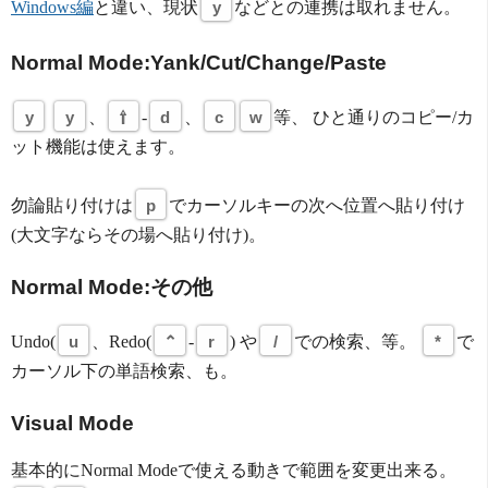
Windows編
と違い、現状
y
などとの連携は取れません。
Normal Mode:Yank/Cut/Change/Paste
y
y
、
⇧
-
d
、
c
w
等、 ひと通りのコピー/カ
ット機能は使えます。
勿論貼り付けは
p
でカーソルキーの次へ位置へ貼り付け
(大文字ならその場へ貼り付け)。
Normal Mode:その他
Undo(
u
、Redo(
⌃
-
r
) や
/
での検索、等。
*
で
カーソル下の単語検索、も。
Visual Mode
基本的にNormal Modeで使える動きで範囲を変更出来る。