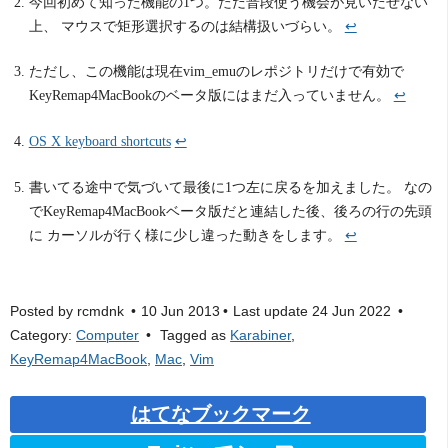
今回初めて知った機能の1つ。ただ普段使う機会が見いだせない
上、 マウスで矩形選択するのは結構扱いづらい。
↩
ただし、この機能は現在vim_emuのレポジトリだけで有効で
KeyRemap4MacBookのベータ版にはまだ入っていません。
↩
OS X keyboard shortcuts
↩
書いてる途中で気づいて最後に1つ左に戻るを加えました。 なの
でKeyRemap4MacBookベータ版だと連結した後、後ろの行の先頭
に カーソルが行く様に少し違った動きをします。
↩
Posted by
rcmdnk
10 Jun 2013
Last update
24 Jun 2022
Category:
Computer
Tagged as
Karabiner
,
KeyRemap4MacBook
,
Mac
,
Vim
はてなブックマーク