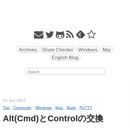
Archives
Share Checker
Windows
Mac
English Blog
14 Jun 2013
Top
›
Computer
›
Windows
,
Mac
,
Bash
,
PuTTY
Alt(Cmd)とControlの交換