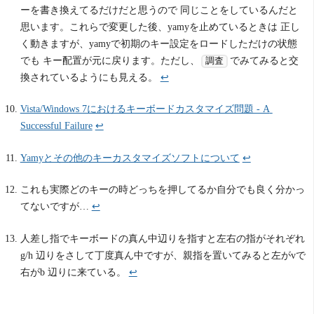
ーを書き換えてるだけだと思うので 同じことをしているんだと
思います。これらで変更した後、yamyを止めているときは 正し
く動きますが、yamyで初期のキー設定をロードしただけの状態
でも キー配置が元に戻ります。ただし、
でみてみると交
調査
換されているようにも見える。
↩
Vista/Windows 7におけるキーボードカスタマイズ問題 - A 
Successful Failure
↩
Yamyとその他のキーカスタマイズソフトについて
↩
これも実際どのキーの時どっちを押してるか自分でも良く分かっ
てないですが…
↩
人差し指でキーボードの真ん中辺りを指すと左右の指がそれぞれ
g/h 辺りをさして丁度真ん中ですが、親指を置いてみると左がvで
右がb 辺りに来ている。
↩