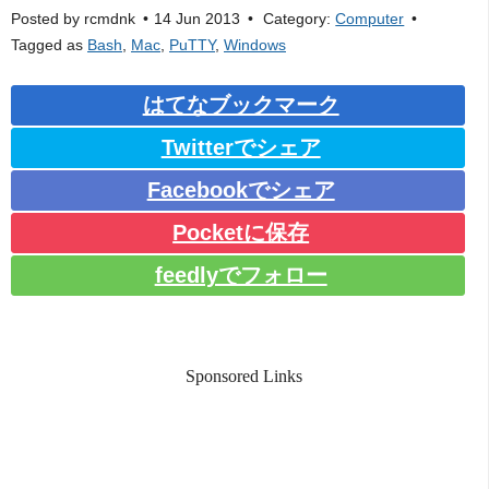
Posted by
rcmdnk
14 Jun 2013
Category:
Computer
Tagged as
Bash
,
Mac
,
PuTTY
,
Windows
はてなブックマーク
Twitterでシェア
Facebookでシェア
Pocketに保存
feedlyでフォロー
Sponsored Links