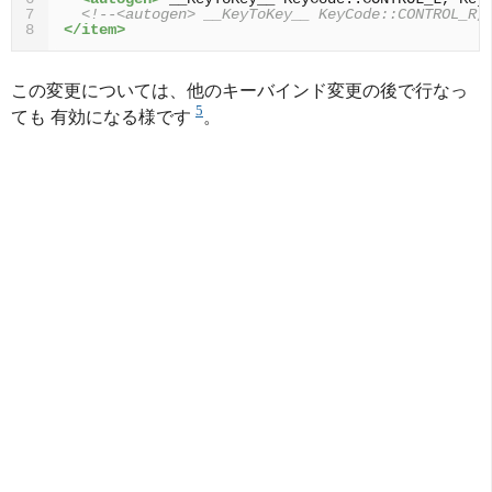
<!--<autogen> __KeyToKey__ KeyCode::CONTROL_R,
7
</item>
8
この変更については、他のキーバインド変更の後で行なっ
5
ても 有効になる様です
。