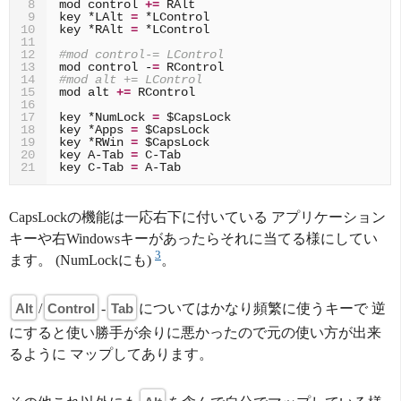
mod
control
+=
8
key
*LAlt
=
9
key
*RAlt
=
10
11
#mod control-= LControl
12
mod
control
-
=
13
#mod alt += LControl
14
mod
alt
+=
15
16
key
*NumLock
=
$CapsLock
17
key
*Apps
=
$CapsLock
18
key
*RWin
=
$CapsLock
19
key
A-Tab
=
20
key
C-Tab
=
21
CapsLockの機能は一応右下に付いている アプリケーション
キーや右Windowsキーがあったらそれに当てる様にしてい
3
ます。 (NumLockにも)
。
Alt
/
Control
-
Tab
についてはかなり頻繁に使うキーで 逆
にすると使い勝手が余りに悪かったので元の使い方が出来
るように マップしてあります。