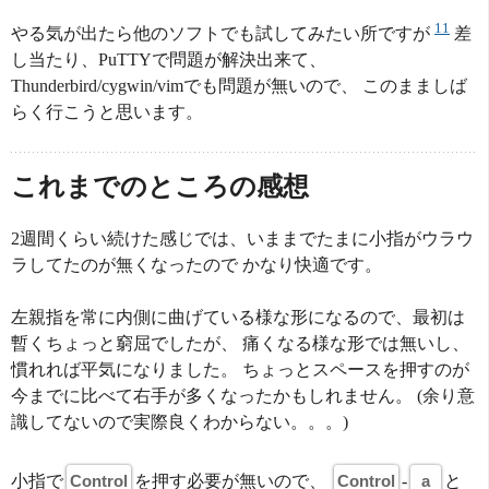
11
やる気が出たら他のソフトでも試してみたい所ですが
差
し当たり、PuTTYで問題が解決出来て、
Thunderbird/cygwin/vimでも問題が無いので、 このまましば
らく行こうと思います。
これまでのところの感想
2週間くらい続けた感じでは、いままでたまに小指がウラウ
ラしてたのが無くなったので かなり快適です。
左親指を常に内側に曲げている様な形になるので、最初は
暫くちょっと窮屈でしたが、 痛くなる様な形では無いし、
慣れれば平気になりました。 ちょっとスペースを押すのが
今までに比べて右手が多くなったかもしれません。 (余り意
識してないので実際良くわからない。。。)
小指で
Control
を押す必要が無いので、
Control
-
a
と