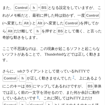
また、
Control
-
h
=
BS
となる設定をしていますが、 こ
れがメモ帳だと、最初に押した時は効かず、一度
Control
(へ変更した
Alt
) と
Alt
(へ変更した
Control
)を押してか
ら
Alt
だけ離して
h
を押すと
BS
として働く、と言った
奇妙な動きをします。
ここで不思議なのは、この現象が起こるソフトと起こらな
いソフトがあることで、 Thunderbirdなどでは正しく動きま
す。
さらに、sshクライアントとして使っているPuTTYで
7
Control
-
h
が正しく動きませんでした
。 上にあるよう
にこのキーは
BS
にマップしてあるわけですが、
BS
単体
では正しく前の一文字を消せるので、また何か余計に動作
8
しているみたいです
。 これに関してはPuTTY上だけ