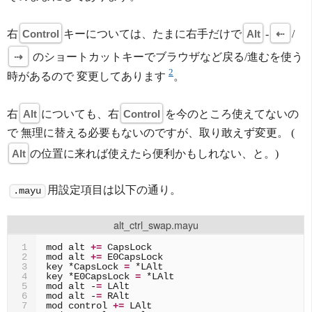
右
Control
キーについては、たまに右手だけで
Alt
-
⇠
/
⇢
のショートカットキーでブラウザなど戻る/進むを使う
2
時があるので 変更してあります
。
右
Alt
についても、右
Control
を今のところ使えてないの
で 無理に替える必要もないのですが、取り敢えず変更。 (
Alt
の位置に来れば使えたら便利かもしれない、と。)
用設定項目は以下の通り。
.mayu
alt_ctrl_swap.mayu
mod
alt
+=
1
mod
alt
+=
2
key
*CapsLock
=
3
key
*E0CapsLock
=
4
mod
alt
-
=
5
mod
alt
-
=
6
mod
control
+=
7