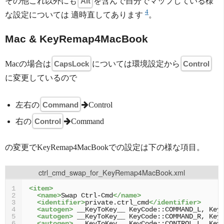
その他これ以外にも
Alt
を含んで自分でマップしている様
4
な設定については 適時直してあります
。
Mac & KeyRemap4MacBook
Macの場合は
CapsLock
については環境設定から
Control
に変更しているので
左右の
Command
Control
右の
Control
Command
の変更でKeyRemap4MacBookでの設定は下の様な項目。
ctrl_cmd_swap_for_KeyRemap4MacBook.xml
<item>
1
<name>
Swap
Ctrl-Cmd
</name>
2
<identifier>
private.ctrl_cmd
</identifier>
3
<autogen>
__KeyToKey__
KeyCode::COMMAND_L,
Key
4
<autogen>
__KeyToKey__
KeyCode::COMMAND_R,
Key
5
<autogen>
__KeyToKey__
KeyCode::CONTROL_L,
Key
6