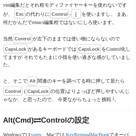
vim編集だとそれ程モディファイヤーキーを使わないです
が、
Esc
の代わりに
Control
-
[
を使いますし、 まあ、
何だかんだでemacs編集程ではないにしろ使います。
当然
Control
が左下のままでは使い物にならないので
CapsLock
があるキーボードでは
CapsLock
をControl化し
てますが それでもたまに小指を使い過ぎな感がしていまし
た。
と、そこで
Alt
関連のキーを調べてる時に押して居たら
Control
(
CapsLock
の位置)よりよっぽど押しやすいんじ
1
ゃなか、と思ったので、 今更ながらちょっと挑戦
。
Alt(Cmd)
Controlの設定
Windowsでは
yamy
、Macでは
KeyRemap4MacBook
でキーバ