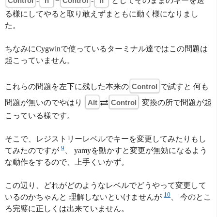
Control
-
h
=
Control
-
h
としてそのままのキーを送
る様にしてやると取り敢えずまともに動く様になりまし
た。
ちなみにCygwinで使っているターミナル達ではこの問題は
起こっていません。
これらの問題を左下に残した本来の
Control
で試すと 何も
問題が無いのでやはり
Alt
Control
変換の所で問題が起
こっている様です。
そこで、レジストリーレベルでキーを変更してみたりもし
9
てみたのですが
、 yamyを動かすと変更が無効になるよう
な動作をするので、上手くいかず。
この辺り、どれがどのようなレベルでどうやって変更して
10
いるのかちゃんと 理解しないといけませんが
、 今のとこ
ろ完璧に正しくは出来ていません。