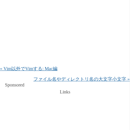
« Vim以外でVimする: Mac編
ファイル名やディレクトリ名の大文字小文字 »
Sponsored
Links