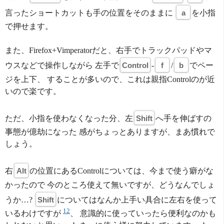
言ったショートカットも手の位置をそのままに
a
を小指
で押せます。
また、Firefox+Vimperatorだと、右手でトラックパッドやマ
ウスなどで操作しながら 左手で
Control
-
f
/
b
でペー
ジを上下、 することが多いので、これは親指Controlのが近
いので楽です。
ただ、小指を使わなくなった分、左
Shift
へ手を伸ばすの
事態が億劫になった 感がちょっとありますが、まあ慣れで
しょう。
右
Alt
の位置にあるControlについては、今まで使う癖がな
かったので 今のところ使えて無いですが、どうなんでしょ
うか…?
Shift
についてはなんか上手い具合に左右を使って
12
いるわけですが
、 意識的に使っていったら便利なのかも