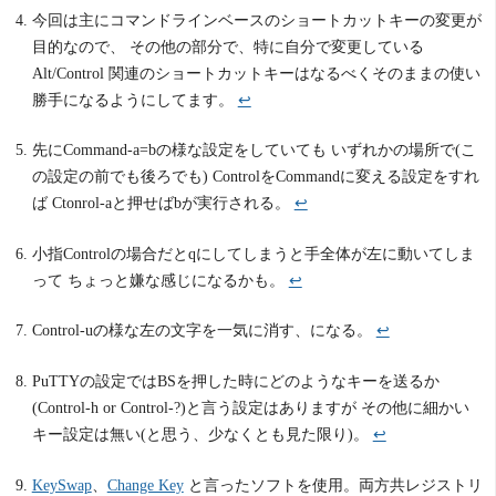
今回は主にコマンドラインベースのショートカットキーの変更が
目的なので、 その他の部分で、特に自分で変更している
Alt/Control 関連のショートカットキーはなるべくそのままの使い
勝手になるようにしてます。
↩
先にCommand-a=bの様な設定をしていても いずれかの場所で(こ
の設定の前でも後ろでも) ControlをCommandに変える設定をすれ
ば Ctonrol-aと押せばbが実行される。
↩
小指Controlの場合だとqにしてしまうと手全体が左に動いてしま
って ちょっと嫌な感じになるかも。
↩
Control-uの様な左の文字を一気に消す、になる。
↩
PuTTYの設定ではBSを押した時にどのようなキーを送るか
(Control-h or Control-?)と言う設定はありますが その他に細かい
キー設定は無い(と思う、少なくとも見た限り)。
↩
KeySwap
、
Change Key
と言ったソフトを使用。両方共レジストリ