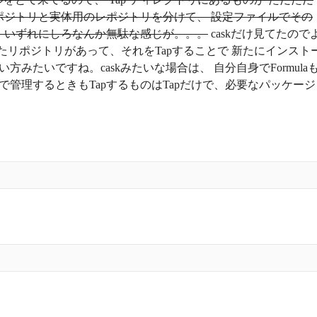
ポジトリと実体用のレポジトリを分けて、 設定ファイルでその
 いずれにしろなんか無駄な感じが。。。
caskだけ見てたので
集めたリポジトリがあって、それをTapすることで 新たにインスト
方みたいですね。caskみたいな場合は、 自分自身でFormula
erで管理するときもTapするものはTapだけで、必要なパッケージ