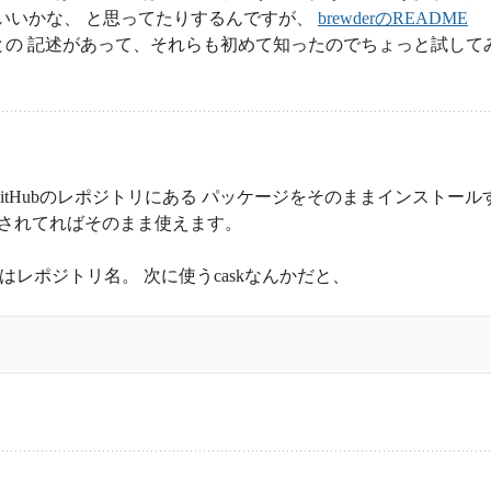
いでいいかな、 と思ってたりするんですが、
brewderのREADME
との 記述があって、それらも初めて知ったのでちょっと試して
、GitHubのレポジトリにある パッケージをそのままインストール
ールされてればそのまま使えます。
レポジトリ名。 次に使うcaskなんかだと、