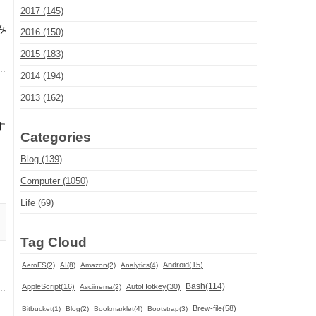
2017 (145)
み
2016 (150)
2015 (183)
2014 (194)
2013 (162)
す
Categories
Blog (139)
Computer (1050)
Life (69)
Tag Cloud
Android(15)
AeroFS(2)
AI(8)
Amazon(2)
Analytics(4)
Bash(114)
AppleScript(16)
AutoHotkey(30)
Asciinema(2)
Brew-file(58)
Bitbucket(1)
Blog(2)
Bookmarklet(4)
Bootstrap(3)