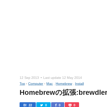
12 Sep 2013
Last update
12 May 2014
Top
›
Computer
›
Mac
,
Homebrew
,
Install
Homebrewの拡張:brewdler, 
B! 
22
0
0
0