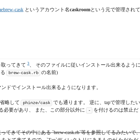
ebrew-cask
というアカウント名
caskroom
という元で管理され
3
ルを取ってきて
、 そのファイルに従いインストール出来るよう
ある
の名前)
brew-cask.rb
マンドでインストール出来るようになります。
省略して
でも通ります。 逆に、tapで管理した
phinze/cask
る必要があり、 また、この部分以外に
を付けるのは禁止だ
-
ジトリごと取ってきてその中にある `brew-cask.rb`等を参照してるみたいで
接ファイルをとて来てるので、`Tap`ディレクトリにあるものが ただただ