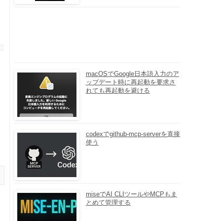
macOSでGoogle日本語入力のア
ップデート時に再起動を要求さ
れても再起動を避ける
に
codexでgithub-mcp-serverを直接
使う
miseでAI CLIツールやMCPもま
とめて管理する