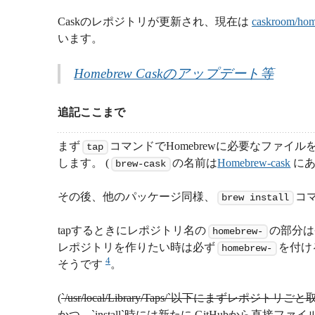
Caskのレポジトリが更新され、現在は
caskroom/hom
います。
Homebrew Caskのアップデート等
追記ここまで
まず
コマンドでHomebrewに必要なファイ
tap
します。 (
の名前は
Homebrew-cask
に
brew-cask
その後、他のパッケージ同様、
コ
brew install
tapするときにレポジトリ名の
の部分は
homebrew-
レポジトリを作りたい時は必ず
を付け
homebrew-
4
そうです
。
(
`/usr/local/Library/Taps/`以下にまずレポ
かつ、`install`時には新たに GitHubから直