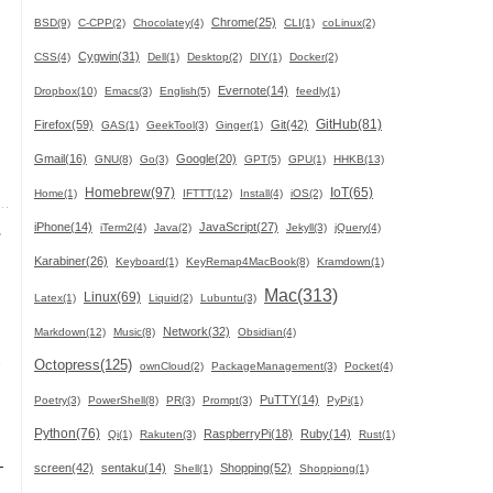
Chrome(25)
BSD(9)
C-CPP(2)
Chocolatey(4)
CLI(1)
coLinux(2)
て
Cygwin(31)
CSS(4)
Dell(1)
Desktop(2)
DIY(1)
Docker(2)
Evernote(14)
Dropbox(10)
Emacs(3)
English(5)
feedly(1)
GitHub(81)
Firefox(59)
Git(42)
GAS(1)
GeekTool(3)
Ginger(1)
Gmail(16)
Google(20)
GNU(8)
Go(3)
GPT(5)
GPU(1)
HHKB(13)
Homebrew(97)
IoT(65)
Home(1)
IFTTT(12)
Install(4)
iOS(2)
に
iPhone(14)
JavaScript(27)
iTerm2(4)
Java(2)
Jekyll(3)
jQuery(4)
Karabiner(26)
Keyboard(1)
KeyRemap4MacBook(8)
Kramdown(1)
Mac(313)
Linux(69)
Latex(1)
Liquid(2)
Lubuntu(3)
Network(32)
Markdown(12)
Music(8)
Obsidian(4)
い
Octopress(125)
ownCloud(2)
PackageManagement(3)
Pocket(4)
PuTTY(14)
Poetry(3)
PowerShell(8)
PR(3)
Prompt(3)
PyPi(1)
Python(76)
RaspberryPi(18)
Ruby(14)
Qi(1)
Rakuten(3)
Rust(1)
、
screen(42)
sentaku(14)
Shopping(52)
Shell(1)
Shoppiong(1)