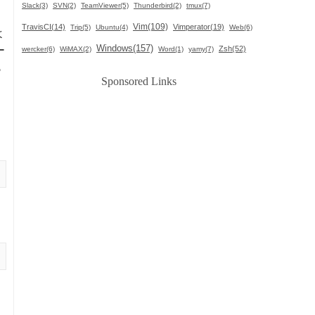
Slack(3)
SVN(2)
TeamViewer(5)
Thunderbird(2)
tmux(7)
Vim(109)
TravisCI(14)
Vimperator(19)
Trip(5)
Ubuntu(4)
Web(6)
よ
Windows(157)
Zsh(52)
ー
wercker(6)
WiMAX(2)
Word(1)
yamy(7)
も
Sponsored Links