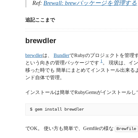
Ref:
Brewall: brewパッケージを管理する
追記ここまで
brewdler
brewdler
は、
Bundler
でRubyのプロジェクトを管理
1
という向きの管理パッケージです
。 現状は、イ
移った時でも 簡単にまとめてインストール出来るよ
ンド自体で管理。
インストールは簡単でRubyGemsがインストール
でOK。 使い方も簡単で、Gemfileの様な
Brewfile