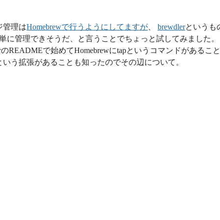
ジ管理は
Homebrewで行うようにしてますが
、
brewdler
というも
簡単に管理できそうだ、と言うことでちょっと試してみました。
erのREADMEで始めてHomebrewにtapというコマンドがあるこ
-caskという拡張があることも知ったのでその辺について。