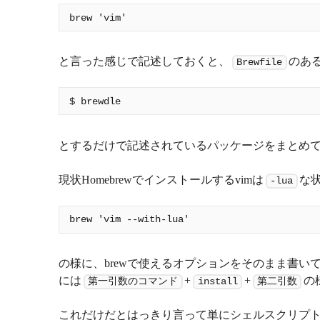
と言った感じで記述しておくと、
のあ
Brewfile
とするだけで記述されているパッケージをまとめ
現状Homebrewでインストールするvimは
な
-lua
の様に、brewで使えるオプションをそのまま書い
には
+
+
の
第一引数のコマンド
install
第二引数
これだけだとはっきり言って単にシェルスクリプト