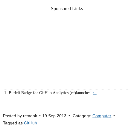
Sponsored Links
Bitdeli Badge for GitHub Analytics (re)launches!
↩
Posted by
rcmdnk
19 Sep 2013
Category:
Computer
Tagged as
GitHub