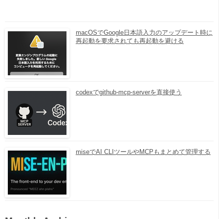
macOSでGoogle日本語入力のアップデート時に
再起動を要求されても再起動を避ける
codexでgithub-mcp-serverを直接使う
miseでAI CLIツールやMCPもまとめて管理する