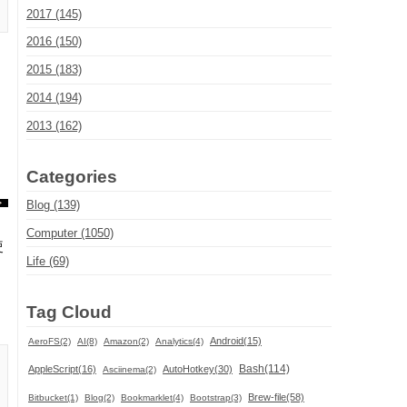
2017 (145)
2016 (150)
2015 (183)
2014 (194)
2013 (162)
Categories
Blog (139)
Computer (1050)
使
Life (69)
Tag Cloud
Android(15)
AeroFS(2)
AI(8)
Amazon(2)
Analytics(4)
Bash(114)
AppleScript(16)
AutoHotkey(30)
Asciinema(2)
Brew-file(58)
Bitbucket(1)
Blog(2)
Bookmarklet(4)
Bootstrap(3)