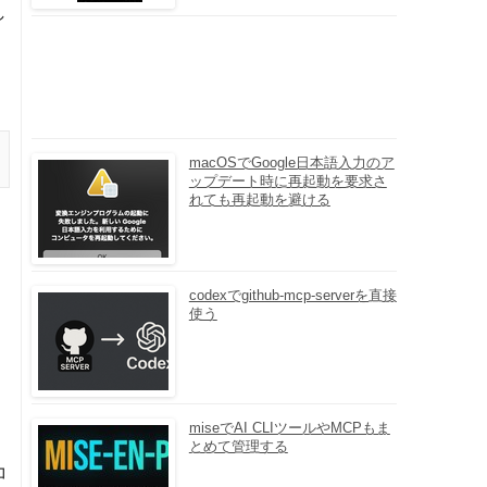
し
macOSでGoogle日本語入力のア
ップデート時に再起動を要求さ
れても再起動を避ける
codexでgithub-mcp-serverを直接
使う
miseでAI CLIツールやMCPもま
とめて管理する
コ