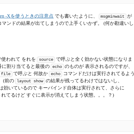
screen -Xを使うときの注意点
でも書いたように、
が
msgminwait
コマンドの結果が出てしまうので上手くいかず。 (何か勘違いし
使われて をれを
で呼ぶと全く効かない状態になりま
source
番に割り当てると最後の
のものが 表示されるのですが、
echo
で呼ぶと 何故か
コマンドだけは実行されてるよ
 file
echo
 (前の
の結果が残ってるわけではないし、
layout show
は効いているので キーバインド自体は実行されて、さらに
れてるけど すぐに表示が消えてしまう状態。。。？)