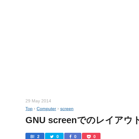
29 May 2014
Top
›
Computer
›
screen
GNU screenでのレイアウ
B! 
2
0
0
0