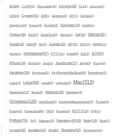
Chrome(25)
BSD(9)
C-CPP(2)
Chocolatey(4)
CLI(1)
coLinux(2)
Cygwin(31)
CSS(4)
Dell(1)
Desktop(2)
DIY(1)
Docker(2)
Evernote(14)
Dropbox(10)
Emacs(3)
English(5)
feedly(1)
GitHub(81)
Firefox(59)
Git(42)
GAS(1)
GeekTool(3)
Ginger(1)
Gmail(16)
Google(20)
GNU(8)
Go(3)
GPT(5)
GPU(1)
HHKB(13)
Homebrew(97)
IoT(65)
Home(1)
IFTTT(12)
Install(4)
iOS(2)
iPhone(14)
JavaScript(27)
iTerm2(4)
Java(2)
Jekyll(3)
jQuery(4)
Karabiner(26)
Keyboard(1)
KeyRemap4MacBook(8)
Kramdown(1)
う
Mac(313)
Linux(69)
Latex(1)
Liquid(2)
Lubuntu(3)
Network(32)
Markdown(12)
Music(8)
Obsidian(4)
Octopress(125)
ownCloud(2)
PackageManagement(3)
Pocket(4)
PuTTY(14)
Poetry(3)
PowerShell(8)
PR(3)
Prompt(3)
PyPi(1)
Python(76)
RaspberryPi(18)
Ruby(14)
Qi(1)
Rakuten(3)
Rust(1)
screen(42)
sentaku(14)
Shopping(52)
Shell(1)
Shoppiong(1)