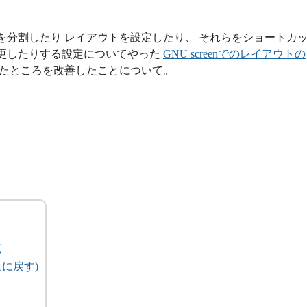
nで領域を分割したり レイアウトを設定したり、 それらをショートカ
更したりする設定についてやった
GNU screenでのレイアウトの
たところを改善したことについて。
点
に戻す)