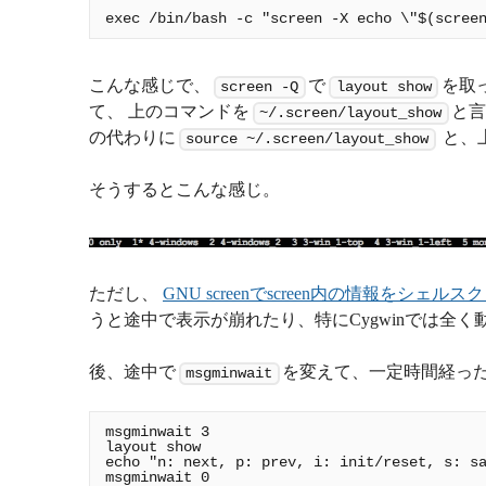
こんな感じで、
で
を取
screen -Q
layout show
て、 上のコマンドを
と言
~/.screen/layout_show
の代わりに
と、
source ~/.screen/layout_show
そうするとこんな感じ。
ただし、
GNU screenでscreen内の情報をシェ
うと途中で表示が崩れたり、特にCygwinでは全
後、途中で
を変えて、一定時間経っ
msgminwait
msgminwait 3

layout show

echo "n: next, p: prev, i: init/reset, s: sa