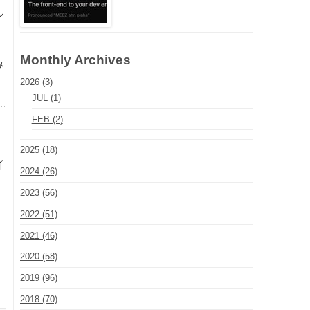
し
Monthly Archives
み
2026 (3)
JUL (1)
FEB (2)
2025 (18)
イ
2024 (26)
2023 (56)
2022 (51)
2021 (46)
2020 (58)
2019 (96)
2018 (70)