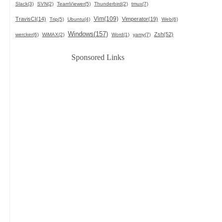
Slack(3)
SVN(2)
TeamViewer(5)
Thunderbird(2)
tmux(7)
Vim(109)
TravisCI(14)
Vimperator(19)
Trip(5)
Ubuntu(4)
Web(6)
Windows(157)
Zsh(52)
wercker(6)
WiMAX(2)
Word(1)
yamy(7)
Sponsored Links