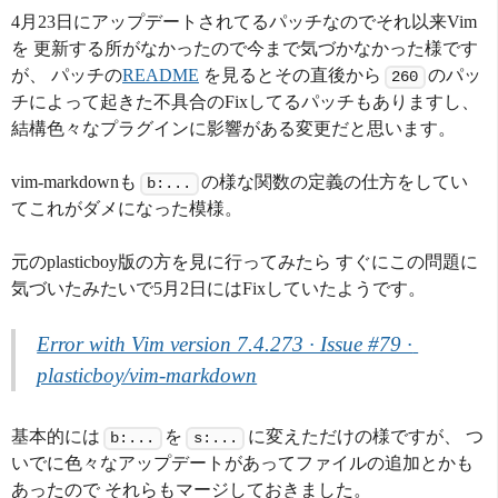
4月23日にアップデートされてるパッチなのでそれ以来Vim
を 更新する所がなかったので今まで気づかなかった様です
が、 パッチの
README
を見るとその直後から
のパッ
260
チによって起きた不具合のFixしてるパッチもありますし、
結構色々なプラグインに影響がある変更だと思います。
vim-markdownも
の様な関数の定義の仕方をしてい
b:...
てこれがダメになった模様。
元のplasticboy版の方を見に行ってみたら すぐにこの問題に
気づいたみたいで5月2日にはFixしていたようです。
Error with Vim version 7.4.273 · Issue #79 · 
plasticboy/vim-markdown
基本的には
を
に変えただけの様ですが、 つ
b:...
s:...
いでに色々なアップデートがあってファイルの追加とかも
あったので それらもマージしておきました。