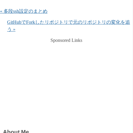
« 多段ssh設定のまとめ
GitHubでForkしたリポジトリで元のリポジトリの変化を追
う »
Sponsored Links
About Me