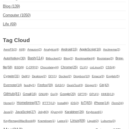
Blog (139)
Computer (1050)
Life (69)
Tag Cloud
Android(15)
AppleScript(16)
AeroFS(2)
AI(8)
Amazon(2)
Analytics(4)
Asciinema(2)
Bash(114)
AutoHotkey(30)
Brew-
Bitbucket(1)
Blog(2)
Bookmarklet(4)
Bootstrap(3)
file(58)
Chrome(25)
BSD(9)
C-CPP(2)
Chocolatey(4)
CLI(1)
coLinux(2)
CSS(4)
Cygwin(31)
Dell(1)
Desktop(2)
DIY(1)
Docker(2)
Dropbox(10)
Emacs(3)
English(5)
Evernote(14)
Firefox(59)
Git(42)
feedly(1)
GAS(1)
GeekTool(3)
Ginger(1)
GitHub(81)
Gmail(16)
Google(20)
GNU(8)
Go(3)
GPT(5)
GPU(1)
HHKB(13)
Homebrew(97)
IoT(65)
iPhone(14)
Home(1)
IFTTT(12)
Install(4)
iOS(2)
iTerm2(4)
JavaScript(27)
Karabiner(26)
Java(2)
Jekyll(3)
jQuery(4)
Keyboard(1)
Linux(69)
KeyRemap4MacBook(8)
Kramdown(1)
Latex(1)
Liquid(2)
Lubuntu(3)