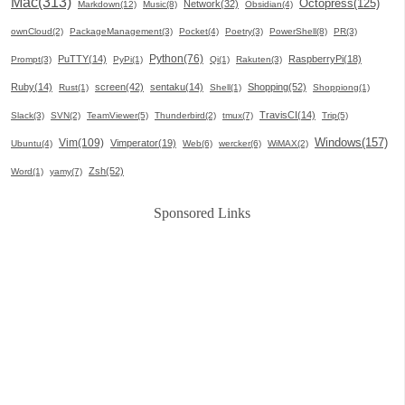
Mac(313)
Octopress(125)
Network(32)
Markdown(12)
Music(8)
Obsidian(4)
ownCloud(2)
PackageManagement(3)
Pocket(4)
Poetry(3)
PowerShell(8)
PR(3)
Python(76)
PuTTY(14)
RaspberryPi(18)
Prompt(3)
PyPi(1)
Qi(1)
Rakuten(3)
Ruby(14)
screen(42)
sentaku(14)
Shopping(52)
Rust(1)
Shell(1)
Shoppiong(1)
TravisCI(14)
Slack(3)
SVN(2)
TeamViewer(5)
Thunderbird(2)
tmux(7)
Trip(5)
Windows(157)
Vim(109)
Vimperator(19)
Ubuntu(4)
Web(6)
wercker(6)
WiMAX(2)
Zsh(52)
Word(1)
yamy(7)
Sponsored Links