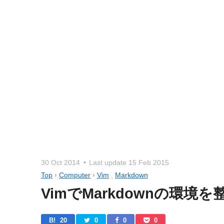
30 Oct 2014
Last update
15 Feb 2015
Top
›
Computer
›
Vim
,
Markdown
VimでMarkdownの環境を
B! 
20
0
0
0