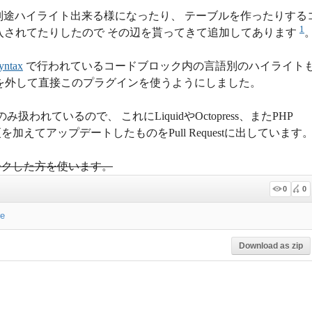
を別途ハイライト出来る様になったり、 テーブルを作ったりする
1
入されてたりしたので その辺を貰ってきて追加してあります
yntax
で行われているコードブロック内の言語別のハイライト
回これを外して直接このプラグインを使うようにしました。
れているので、 これにLiquidやOctopress、またPHP
変更を加えてアップデートしたものをPull Requestに出しています
ークした方を使います。
0
0
e
Download as zip