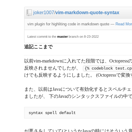
joker1007
/
vim-markdown-quote-syntax
vim plugin for highliting code in markdown quote
—
Read Mor
Latest commit to the
master
branch on 8-23-2022
追記ここまで
以前vim-markdownに入れてた段階では、Octopr
反映されませんでしたが、
{% codeblock test.cp
けでも反映するようにしました。 (Octopress
また、以前はJavaについて有効化するとスペルチ
ましたが、 下のJavaのシンタックスファイルの中
が悪さをしていて(というかJavaの時にはそうい