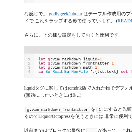
な感じで。
godlygeek/tabular
はテーブル作成用のプラグイ
ドで これをラップする形で使っています。 (
READ
さらに、下の様な設定をしておくと便利です。
let
g
:vim_markdown_liquid
=
1
1
let
g
:vim_markdown_frontmatter
=
1
2
let
g
:vim_markdown_math
=
1
3
au
BufRead
,
BufNewFile
 *.{txt
,
text} 
set
4
liquidタグに関してはrcmdnk版で入れた物で
(無効にしたいときには0に)
を
にすると先頭
g:vim_markdown_frontmatter
1
るのでLiquid/Octopressを使うときには 非常に便
以前まではブロックの最後に
があって、これが
---