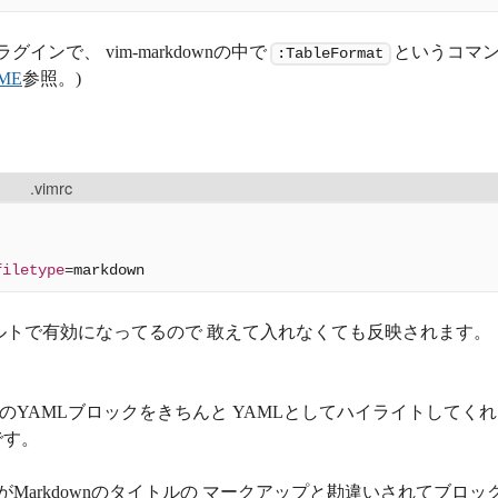
ンで、 vim-markdownの中で
というコマ
:TableFormat
ME
参照。)
.vimrc
filetype
=
デフォルトで有効になってるので 敢えて入れなくても反映されます。
のYAMLブロックをきちんと YAMLとしてハイライトしてくれ
利です。
Markdownのタイトルの マークアップと勘違いされてブロッ