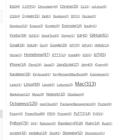
Chrome(25)
BSD(9)
C-CPP(2)
Chocolatey(4)
CLI(1)
coLinux(2)
Cygwin(31)
CSS(4)
Dell(1)
Desktop(2)
DIY(1)
Docker(2)
Evernote(14)
Dropbox(10)
Emacs(3)
English(5)
feedly(1)
GitHub(81)
Firefox(59)
Git(42)
GAS(1)
GeekTool(3)
Ginger(1)
Gmail(16)
Google(20)
GNU(8)
Go(3)
GPT(5)
GPU(1)
HHKB(13)
Homebrew(97)
IoT(65)
Home(1)
IFTTT(12)
Install(4)
iOS(2)
iPhone(14)
JavaScript(27)
iTerm2(4)
Java(2)
Jekyll(3)
jQuery(4)
Karabiner(26)
Keyboard(1)
KeyRemap4MacBook(8)
Kramdown(1)
Mac(313)
Linux(69)
Latex(1)
Liquid(2)
Lubuntu(3)
Network(32)
Markdown(12)
Music(8)
Obsidian(4)
Octopress(125)
ownCloud(2)
PackageManagement(3)
Pocket(4)
PuTTY(14)
Poetry(3)
PowerShell(8)
PR(3)
Prompt(3)
PyPi(1)
Python(76)
RaspberryPi(18)
Ruby(14)
Qi(1)
Rakuten(3)
Rust(1)
screen(42)
sentaku(14)
Shopping(52)
Shell(1)
Shoppiong(1)