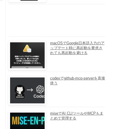
macOSでGoogle日本語入力のア
ップデート時に再起動を要求さ
れても再起動を避ける
codexでgithub-mcp-serverを直接
使う
miseでAI CLIツールやMCPもま
ッ
とめて管理する