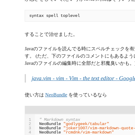
することで治せました。
Javaのファイルを読んでる時にスペルチェックを
す。 (ただ、下のファイルのコメントにもあるよ
Javaのファイルの編集時に全部だと邪魔臭いかも。
java.vim - vim - Vim - the text editor - Goog
使い方は
NeoBundle
を使っているなら
" Markdown syntax
1
NeoBundle 
"godlygeek/tabular"
2
NeoBundle 
"joker1007/vim-markdown-quote
3
NeoBundle 
"rcmdnk/vim-markdown"
4