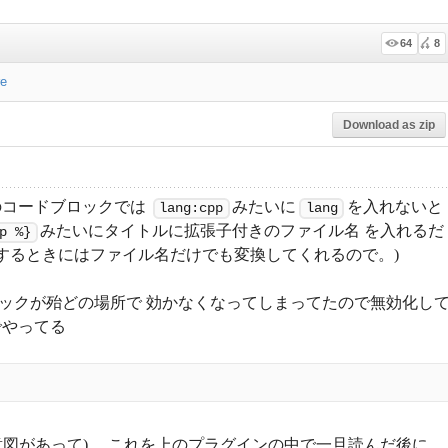
64
8
e
Download as zip
essのコードブロックでは
みたいに
を入れないと
lang:cpp
lang
みたいにタイトルに拡張子付きのファイル名 を入れるだ
p %}
で変換するときにはファイル名だけでも変換してくれるので。)
ェックが殆どの場所で 効かなくなってしまってたので無効化し
でやってる
う意図があって)、 これを上のプラグインの中で一旦読んだ後に