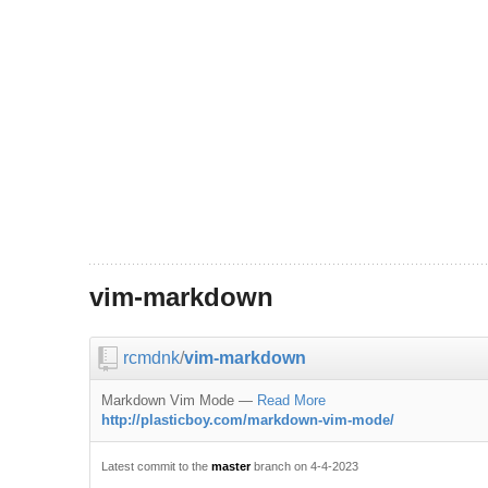
vim-markdown
rcmdnk
/
vim-markdown
Markdown Vim Mode
—
Read More
http://plasticboy.com/markdown-vim-mode/
Latest commit to the
master
branch on 4-4-2023