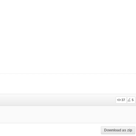
37
5
Download as zip