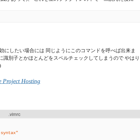
有効にしたい場合には 同じようにこのコマンドを呼べば出来ま
うに識別子とかほとんどをスペルチェックしてしまうので やはり
)
le Project Hosting
.vimrc
-syntax"