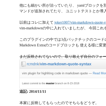
他にも細かい所が治っていたり、 yamlブロック
マンドが追加されてたり、 ユニットテストとか導
以前はコレに加えて
joker1007/vim-markdown-quote-s
vim-markdownの中に入れていましたが、 今
このプラグインの中では3点バックチックのコードのみ扱わ
Markdown Extraのコードブロックも 使える様に
まだ反映されてないので、取り敢えず自分のフォ
rcmdnk
/
vim-markdown-quote-syntax
vim plugin for highliting code in markdown quote
—
Read Mor
Latest commit to the
master
branch on 8-23-2018
追記: 2014/11/11
本家に反映してもらったのでそちらをどうぞ。