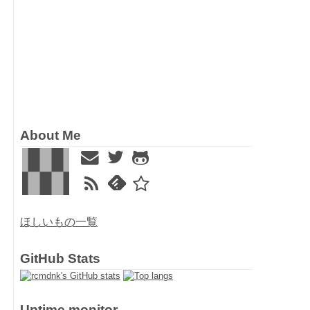
About Me
ほしいもの一覧
GitHub Stats
Uptime monitor