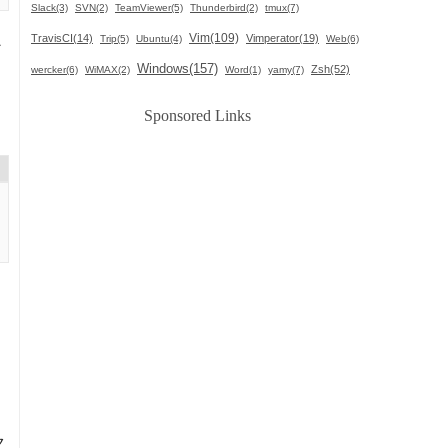
Slack(3)
SVN(2)
TeamViewer(5)
Thunderbird(2)
tmux(7)
Vim(109)
TravisCI(14)
Vimperator(19)
Trip(5)
Ubuntu(4)
Web(6)
ン
Windows(157)
Zsh(52)
wercker(6)
WiMAX(2)
Word(1)
yamy(7)
Sponsored Links
ク