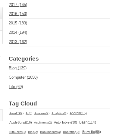
2017 (145)
2016 (150)
2015 (183)
2014 (194)
2013 (162)
Categories
Blog (139)
Computer (1050)
Life (69)
て
Tag Cloud
Android(15)
AeroFS(2)
AI(8)
Amazon(2)
Analytics(4)
Bash(114)
AppleScript(16)
AutoHotkey(30)
Asciinema(2)
Brew-file(58)
Bitbucket(1)
Blog(2)
Bookmarklet(4)
Bootstrap(3)