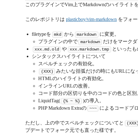
このプラグインでVim上でMarkdownのハイライ
このレポジトリは
plasticboy/vim-markdown
をフォー
filetypeを
から
に変更。
mkd
markdown
プラグインの中で
だけをマークダウ
markdown
や
といったも
xxx.md.old
xxx.markdown.tmp
シンタックスハイライトについて
スペルチェックの有効化。
みたいな括弧だけの時にもURLにな
(XXX)
HTMLのハイライトの有効化。
インラインURLの改善。
コード部分の区切りを中のコードの色と区別
LiquidTag(
)の導入。
{% ~ %}
PHP Markdown Extraの
によるコードブ
~~~
ただし、上の中でスペルチェックについてと
(XXX
プデートでフォーク元でも直った様です。