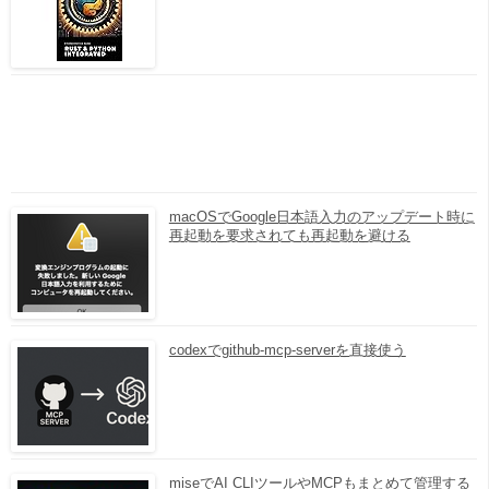
macOSでGoogle日本語入力のアップデート時に
再起動を要求されても再起動を避ける
codexでgithub-mcp-serverを直接使う
miseでAI CLIツールやMCPもまとめて管理する