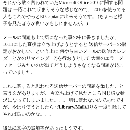
それから散々言われていたMicrosoft Office 2016に関する問
題は 一応これで収まりそうな感じなので、 2016を使ってる
人もこれでやっとEl Capitanに出来そうです。 (ちょっと様
子を見たほうが良いかもしれませんが。)
メールの問題も上で気になった事の中に書きましたが、
10.11にした直後は立ち上げようとすると 送信サーバーの指
定がおかしい、という上に 何やら古いメールの送信(カレン
ダーとかのリマインダー?)を行おうとして 大量のエラーメ
ッセージみたいのが出てどうしようもなくなる問題が起こ
っていました。
これに関すると思われる送信サーバーの問題をfixした、と
言う文がありますが、 今立ち上げて見たところ同じ様な状
況になってしまいました。。。 特に使わないのであれです
が、やはり使うとしたら
~/Library/Mail
辺りを一度削除して
やれば良いのかな。。。
後は絵文字の追加等があったようです。