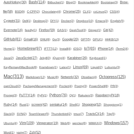
Bash(114)
AutoHotkey(30)
Brew-
Bitbucket(1)
Blog(2)
Bookmarklet(4)
Bootstrap(3)
file(58)
Chrome(25)
BSD(9)
C-CPP(2)
Chocolatey(4)
CLI(1)
coLinux(2)
CSS(4)
Cygwin(31)
Dell(1)
Desktop(2)
DIY(1)
Docker(2)
Dropbox(10)
Emacs(3)
English(5)
Evernote(14)
Firefox(59)
Git(42)
feedly(1)
GAS(1)
GeekTool(3)
Ginger(1)
GitHub(81)
Gmail(16)
Google(20)
GNU(8)
Go(3)
GPT(5)
GPU(1)
HHKB(13)
Homebrew(97)
IoT(65)
iPhone(14)
Home(1)
IFTTT(12)
Install(4)
iOS(2)
iTerm2(4)
JavaScript(27)
Karabiner(26)
Java(2)
Jekyll(3)
jQuery(4)
Keyboard(1)
Linux(69)
KeyRemap4MacBook(8)
Kramdown(1)
Latex(1)
Liquid(2)
Lubuntu(3)
Mac(313)
Octopress(125)
Network(32)
Markdown(12)
Music(8)
Obsidian(4)
ownCloud(2)
PackageManagement(3)
Pocket(4)
Poetry(3)
PowerShell(8)
PR(3)
Python(76)
PuTTY(14)
RaspberryPi(18)
Prompt(3)
PyPi(1)
Qi(1)
Rakuten(3)
Ruby(14)
screen(42)
sentaku(14)
Shopping(52)
Rust(1)
Shell(1)
Shoppiong(1)
TravisCI(14)
Slack(3)
SVN(2)
TeamViewer(5)
Thunderbird(2)
tmux(7)
Trip(5)
Windows(157)
Vim(109)
Vimperator(19)
Ubuntu(4)
Web(6)
wercker(6)
WiMAX(2)
Zsh(52)
Word(1)
yamy(7)