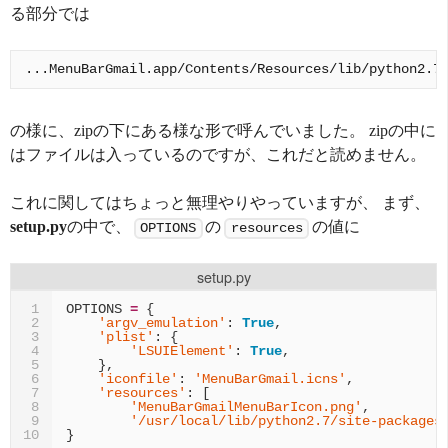
る部分では
の様に、zipの下にある様な形で呼んでいました。 zipの中に
はファイルは入っているのですが、これだと読めません。
これに関してはちょっと無理やりやっていますが、 まず、
setup.py
の中で、
の
の値に
OPTIONS
resources
setup.py
OPTIONS
=
{
1
'argv_emulation'
:
True
,
2
'plist'
:
{
3
'LSUIElement'
:
True
,
4
},
5
'iconfile'
:
'MenuBarGmail.icns'
,
6
'resources'
:
[
7
'MenuBarGmailMenuBarIcon.png'
,
8
'/usr/local/lib/python2.7/site-packages
9
}
10