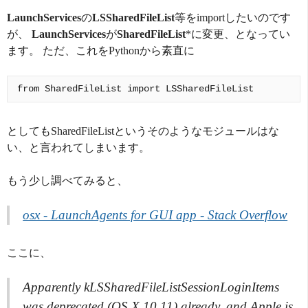
LaunchServices
の
LSSharedFileList
等をimportしたいのです
が、
LaunchServices
が
SharedFileList
*に変更、となってい
ます。 ただ、これをPythonから素直に
としてもSharedFileListというそのようなモジュールはな
い、と言われてしまいます。
もう少し調べてみると、
osx - LaunchAgents for GUI app - Stack Overflow
ここに、
Apparently kLSSharedFileListSessionLoginItems
was deprecated (OS X 10.11) already, and Apple is