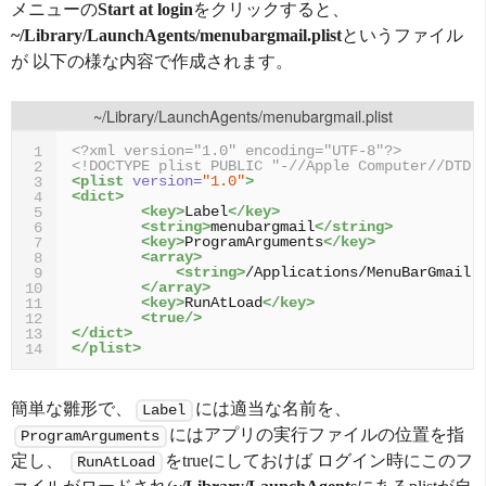
メニューの
Start at login
をクリックすると、
~/Library/LaunchAgents/menubargmail.plist
というファイル
が 以下の様な内容で作成されます。
~/Library/LaunchAgents/menubargmail.plist
<?xml version="1.0" encoding="UTF-8"?>
1
<!DOCTYPE plist PUBLIC "-//Apple Computer//DTD 
2
<plist
version=
"1.0"
>
3
<dict>
4
<key>
Label
</key>
5
<string>
menubargmail
</string>
6
<key>
ProgramArguments
</key>
7
<array>
8
<string>
/Applications/MenuBarGmail.
9
</array>
10
<key>
RunAtLoad
</key>
11
<true/>
12
</dict>
13
</plist>
14
簡単な雛形で、
には適当な名前を、
Label
にはアプリの実行ファイルの位置を指
ProgramArguments
定し、
をtrueにしておけば ログイン時にこのフ
RunAtLoad