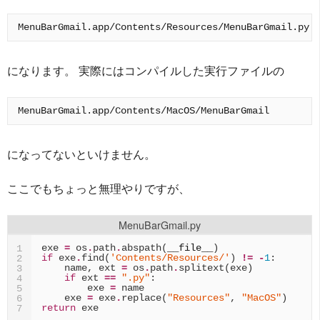
になります。 実際にはコンパイルした実行ファイルの
になってないといけません。
ここでもちょっと無理やりですが、
MenuBarGmail.py
exe
=
os
.
path
.
abspath
(
__file__
)
1
if
exe
.
find
(
'Contents/Resources/'
)
!=
-
1
:
2
name
,
ext
=
os
.
path
.
splitext
(
exe
)
3
if
ext
==
".py"
:
4
exe
=
name
5
exe
=
exe
.
replace
(
"Resources"
,
"MacOS"
)
6
return
exe
7