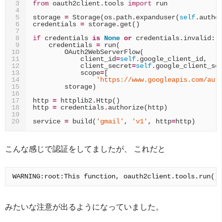
from
oauth2client.tools
import
run
3
4
storage
=
Storage
(
os
.
path
.
expanduser
(
self
.
authe
5
credentials
=
storage
.
get
()
6
7
if
credentials
is
None
or
credentials
.
invalid
:
8
credentials
=
run
(
9
OAuth2WebServerFlow
(
10
client_id
=
self
.
google_client_id
,
11
client_secret
=
self
.
google_client_se
12
scope
=
[
13
'https://www.googleapis.com/aut
14
storage
)
15
16
http
=
httplib2
.
Http
()
17
http
=
credentials
.
authorize
(
http
)
18
19
service
=
build
(
'gmail'
,
'v1'
,
http
=
http
)
20
こんな感じで認証をしてましたが、 これだと
みたいな注意が出るようになっていました。