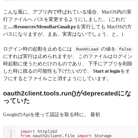
こんな風に、アプリ内で呼ばれている場合、MacOS内の実
行ファイルへ パスを変更するようにしました。 (これだ
と
…/Resources/MenuBarGmail.py
を実行しても MacOSの方
パスになりますが、まあ、実害はないでしょう、と。)
ログイン時の起動を止めるには
の値を
RunAtLoad
false
にすれば実行は止められますが、 このファイルはログイン
時起動に使うためだけのものであり、 下手にアプリを削除
した時に残るの可能性も下げたいので、
Start at login
をオ
フにするとファイルごと消すようにしています。
oauth2client.tools.run()がdeprecatedにな
っていた
GoogleのApiを使って認証を取る時に、 最初
import
httplib2
1
from
oauth2client.file
import
Storage
2