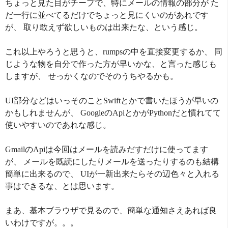
ちょっと見た目がチープで、特にメールの情報の部分が た
だ一行に並べてるだけでちょっと見にくいのがあれです
が、 取り敢えず欲しいものは出来たな、という感じ。
これ以上やろうと思うと、rumpsの中を直接変更するか、 同
じような物を自分で作った方が早いかな、と言った感じも
しますが、 せっかくなのでそのうちやるかも。
UI部分などはいっそのことSwiftとかで書いたほうが早いの
かもしれませんが、 GoogleのApiとかがPythonだと慣れてて
使いやすいのであれな感じ。
GmailのApiは今回はメールを読みだすだけに使ってます
が、 メールを既読にしたりメールを送ったりするのも結構
簡単に出来るので、 UIが一新出来たらその辺色々と入れる
事はできるな、とは思います。
まあ、基本ブラウザで見るので、簡単な通知さえあれば良
いわけですが。。。