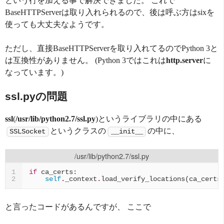
という行を加える事で解決できました。 これで
BaseHTTPServerは取り入れられるので、後は呼ぶ方はsixを
使っても大丈夫なようです。
ただし、直接BaseHTTPServerを取り入れてるのでPython 3と
は互換性がありません。 (Python 3ではこれは
http.server
に
なっています。)
ssl.pyの問題
ssl
(
/usr/lib/python2.7/ssl.py
)というライブラリの中にある
というクラスの
の中に、
SSLSocket
__init__
/usr/lib/python2.7/ssl.py
if
ca_certs
:
1
self
.
_context
.
load_verify_locations
(
ca_certs
2
と言ったコードがあるんですが、 ここで