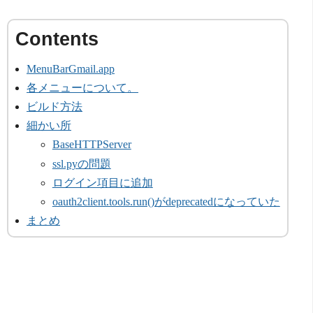
MenuBarGmail.app
各メニューについて。
ビルド方法
細かい所
BaseHTTPServer
ssl.pyの問題
ログイン項目に追加
oauth2client.tools.run()がdeprecatedになっていた
まとめ