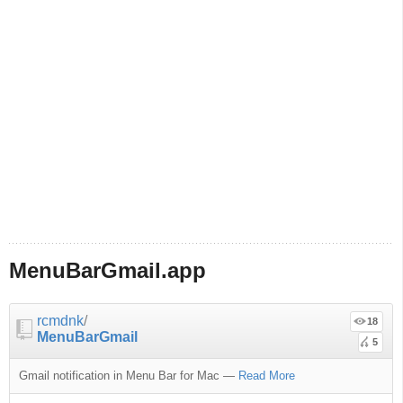
MenuBarGmail.app
rcmdnk
/
18
MenuBarGmail
5
Gmail notification in Menu Bar for Mac
—
Read More