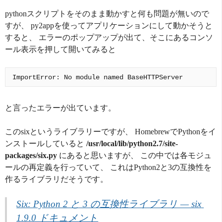
pythonスクリプトをそのまま動かすと何も問題が無いので
すが、 py2appを使ってアプリケーションにして動かそうと
すると、 エラーのポップアップが出て、そこにあるコンソ
ール表示を押して開いてみると
と言ったエラーが出ています。
このsixというライブラリーですが、 HomebrewでPythonをイ
ンストールしていると
/usr/local/lib/python2.7/site-
packages/six.py
にあると思いますが、 この中では各モジュ
ールの再定義を行っていて、 これはPython2と3の互換性を
作るライブラリだそうです。
Six: Python 2 と 3 の互換性ライブラリ — six 
1.9.0 ドキュメント