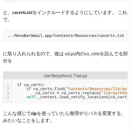
と、
cacerts.txt
をインクルードするようにしています。 これ
で、
に取り入れられるので、後は ssl.py内のca_certsを読んでる部
分を
/usr/lib/python2.7/ssl.py
if
ca_certs
:
1
if
ca_certs
.
find
(
"Contents/Resources/lib/pyt
2
ca_certs
=
ca_certs
.
replace
(
"lib/python2
3
self
.
_context
.
load_verify_locations
(
ca_certs
4
こんな感じで
zip
を使っていたら無理やりパスを変更する、
みたいなことをします。