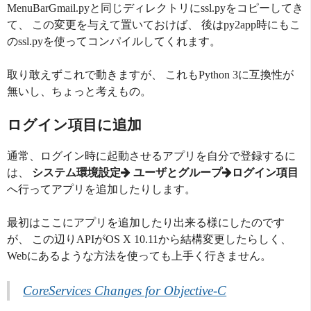
MenuBarGmail.pyと同じディレクトリにssl.pyをコピーしてき
て、 この変更を与えて置いておけば、 後はpy2app時にもこ
のssl.pyを使ってコンパイルしてくれます。
取り敢えずこれで動きますが、 これもPython 3に互換性が
無いし、ちょっと考えもの。
ログイン項目に追加
通常、ログイン時に起動させるアプリを自分で登録するに
は、
システム環境設定
ユーザとグループ
ログイン項目
へ行ってアプリを追加したりします。
最初はここにアプリを追加したり出来る様にしたのです
が、 この辺りAPIがOS X 10.11から結構変更したらしく、
Webにあるような方法を使っても上手く行きません。
CoreServices Changes for Objective-C