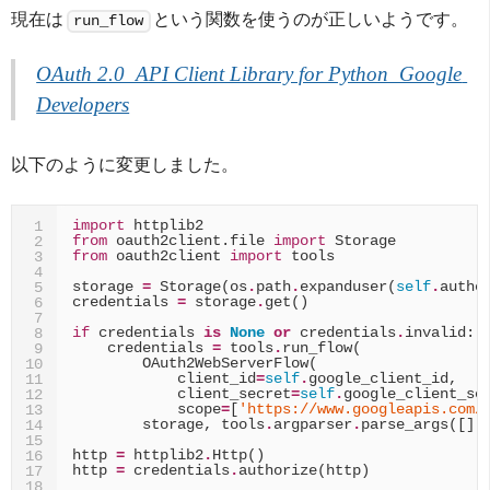
現在は
という関数を使うのが正しいようです。
run_flow
OAuth 2.0  API Client Library for Python  Google 
Developers
以下のように変更しました。
import
httplib2
1
from
oauth2client.file
import
Storage
2
from
oauth2client
import
tools
3
4
storage
=
Storage
(
os
.
path
.
expanduser
(
self
.
authe
5
credentials
=
storage
.
get
()
6
7
if
credentials
is
None
or
credentials
.
invalid
:
8
credentials
=
tools
.
run_flow
(
9
OAuth2WebServerFlow
(
10
client_id
=
self
.
google_client_id
,
11
client_secret
=
self
.
google_client_se
12
scope
=
[
'https://www.googleapis.com/
13
storage
,
tools
.
argparser
.
parse_args
([])
14
15
http
=
httplib2
.
Http
()
16
http
=
credentials
.
authorize
(
http
)
17
18