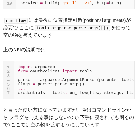
service
=
build
(
'gmail'
,
'v1'
,
http
=
http
)
19
には最後に位置指定引数(positional arguments)が
run_flow
必要で ここに
を使って
tools.argparse.parse_args([])
空の物を与えています。
上のAPIの説明では
import
argparse
1
from
oauth2client
import
tools
2
3
parser
=
argparse
.
ArgumentParser
(
parents
=
[
tools
.
4
flags
=
parser
.
parse_args
()
5
...
6
credentials
=
tools
.
run_flow
(
flow
,
storage
,
flag
7
と言った使い方になっていますが、今はコマンドラインか
ら フラグを与える事はしないので(下手に渡されても困るの
で) ここでは空の物を渡すようにしています。