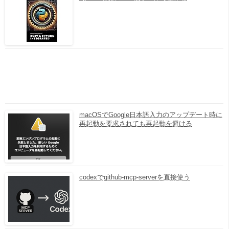
macOSでGoogle日本語入力のアップデート時に
再起動を要求されても再起動を避ける
codexでgithub-mcp-serverを直接使う