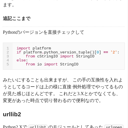
ます。
追記ここまで
Pythonのバージョンを直接チェックして
import
platform
1
if
platform
.
python_version_tuple
()[
0
]
==
'2'
:
2
from
cStringIO
import
StringIO
3
else
:
4
from
io
import
StringIO
5
みたいにすることも出来ますが、 この手の互換性を入れよ
うとしてるコードは上の様に直接 例外処理でやってるもの
が見た感じほとんどです。 これだと3.Xとかでなくても、
変更があった時点で切り替わるので便利なので。
urllib2
Python2.Xで
のモジュールとしてあった
urllib2
urlopen