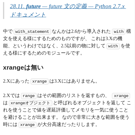
28.11. 
future
 — future 文の定義 — Python 2.7.x 
ドキュメント
中で
なんかは2.6から導入された
構
with_statement
with
文を使える様にするためのものですが、 これは3.Xの機
能、というわけではなく、2.5以前の物に対して
を使
with
える様にするためのモジュールです。
xrangeは無い
2.Xにあった
は3.Xにはありません。
xrange
2.Xでは
はその範囲のリストを返すもの、
range
xrange
は
と呼ばれるオブジェクトを返して こ
xrangeオブジェクト
れを使うことで値を遅延評価してメモリを一気に使うこと
を避けることが出来ます。 なので非常に大きな範囲を使う
時には
が大分高速だったりします。
xrange