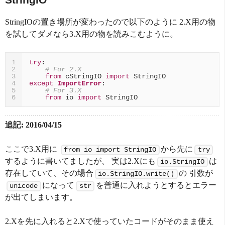
StringIOの置き場所が変わったので以下のように 2.X用の物
を試してダメなら3.X用の物を読みこむように。
try
:
1
# For 2.X
2
from
cStringIO
import
StringIO
3
except
ImportError
:
4
# For 3.X
5
from
io
import
StringIO
6
追記: 2016/04/15
ここで3.X用に
から先に
from io import StringIO
try
するように書いてましたが、 実は2.Xにも
は
io.StringIO
存在していて、その場合
の 引数が
io.StringIO.write()
になって
を普通に入れようとするとエラー
unicode
str
が出てしまいます。
2.Xを先に入れると2.Xで使っていたコードがそのまま使え