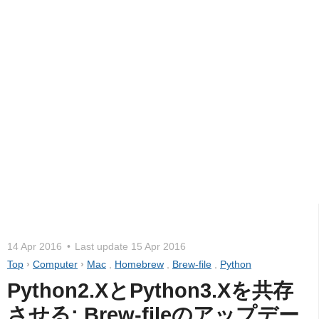
14 Apr 2016
Last update
15 Apr 2016
Top
›
Computer
›
Mac
,
Homebrew
,
Brew-file
,
Python
Python2.XとPython3.Xを共存
させる: Brew-fileのアップデー