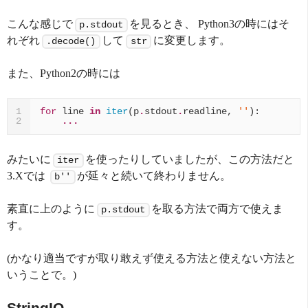
こんな感じで
を見るとき、 Python3の時にはそ
p.stdout
れぞれ
して
に変更します。
.decode()
str
また、Python2の時には
for
line
in
iter
(
p
.
stdout
.
readline
,
''
):
1
...
2
みたいに
を使ったりしていましたが、この方法だと
iter
3.Xでは
が延々と続いて終わりません。
b''
素直に上のように
を取る方法で両方で使えま
p.stdout
す。
(かなり適当ですが取り敢えず使える方法と使えない方法と
いうことで。)
StringIO