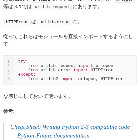
等は 3.Xでは
にあります。
urllib.request
は
に。
HTTPError
urllib.error
従ってこれらはモジュールを直接インポートするようにし
て、
try
:
1
from
urllib.request
import
urlopen
2
from
urllib.error
import
HTTPError
3
except
:
4
from
urllib2
import
urlopen
,
HTTPError
5
な感じにしておいて使います。
参考:
Cheat Sheet: Writing Python 2-3 compatible code 
— Python-Future documentation