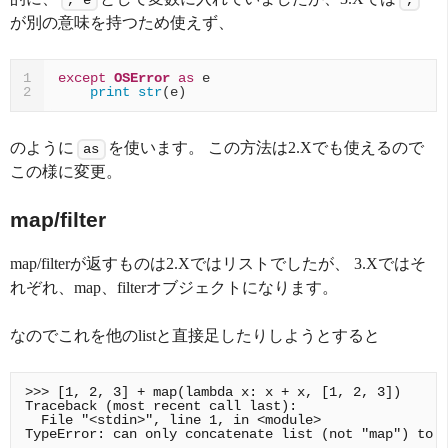
が別の意味を持つため使えず、
except
OSError
as
e
1
print
str
(
e
)
2
のように
を使います。 この方法は2.Xでも使えるので
as
この様に変更。
map/filter
map/filterが返すものは2.Xではリストでしたが、 3.Xではそ
れぞれ、map、filterオブジェクトになります。
なのでこれを他のlistと直接足したりしようとすると
>>> [1, 2, 3] + map(lambda x: x + x, [1, 2, 3])

Traceback (most recent call last):

  File "<stdin>", line 1, in <module>
