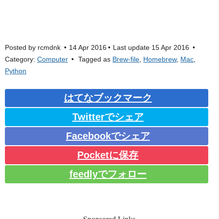
Posted by
rcmdnk
14 Apr 2016
Last update
15 Apr 2016
Category:
Computer
Tagged as
Brew-file
,
Homebrew
,
Mac
,
Python
はてなブックマーク
Twitterでシェア
Facebookでシェア
Pocketに保存
feedlyでフォロー