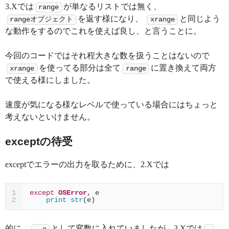
3.Xでは
が単なるリストでは無く、
range
を返す様になり、
と同じよう
rangeオブジェクト
xrange
な動作をするのでこれを使えば良し、と言うことに。
今回のコードではそれ程大きな数を扱うことはないので
を使ってる部分は全て
に置き換えて両方
xrange
range
で使える様にしました。
速度が気になる様なレベルで使っている場合にはちょっと
考えないといけません。
exceptの待受
exceptでエラーの出力を取るために、2.Xでは
except
OSError
,
e
1
print
str
(
e
)
2
的に、
として変数に入れていましたが、3.Xでは
, e
,