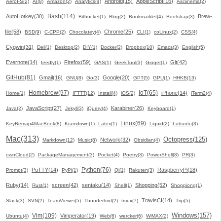
Android(15)
AppleScript(16)
AeroFS(2)
AI(8)
Amazon(2)
Analytics(4)
Asciinema(2)
Bash(114)
AutoHotkey(30)
Brew-
Bitbucket(1)
Blog(2)
Bookmarklet(4)
Bootstrap(3)
file(58)
Chrome(25)
BSD(9)
C-CPP(2)
Chocolatey(4)
CLI(1)
coLinux(2)
CSS(4)
Cygwin(31)
Dell(1)
Desktop(2)
DIY(1)
Docker(2)
Dropbox(10)
Emacs(3)
English(5)
Evernote(14)
Firefox(59)
Git(42)
feedly(1)
GAS(1)
GeekTool(3)
Ginger(1)
GitHub(81)
Gmail(16)
Google(20)
GNU(8)
Go(3)
GPT(5)
GPU(1)
HHKB(13)
Homebrew(97)
IoT(65)
iPhone(14)
Home(1)
IFTTT(12)
Install(4)
iOS(2)
iTerm2(4)
JavaScript(27)
Karabiner(26)
Java(2)
Jekyll(3)
jQuery(4)
Keyboard(1)
Linux(69)
KeyRemap4MacBook(8)
Kramdown(1)
Latex(1)
Liquid(2)
Lubuntu(3)
Mac(313)
Octopress(125)
Network(32)
Markdown(12)
Music(8)
Obsidian(4)
ownCloud(2)
PackageManagement(3)
Pocket(4)
Poetry(3)
PowerShell(8)
PR(3)
Python(76)
PuTTY(14)
RaspberryPi(18)
Prompt(3)
PyPi(1)
Qi(1)
Rakuten(3)
Ruby(14)
screen(42)
sentaku(14)
Shopping(52)
Rust(1)
Shell(1)
Shoppiong(1)
TravisCI(14)
Slack(3)
SVN(2)
TeamViewer(5)
Thunderbird(2)
tmux(7)
Trip(5)
Windows(157)
Vim(109)
Vimperator(19)
Ubuntu(4)
Web(6)
wercker(6)
WiMAX(2)