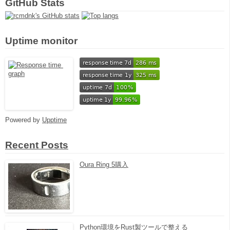
GitHub Stats
Uptime monitor
Powered by
Upptime
Recent Posts
Oura Ring 5購入
Python環境をRust製ツールで整える