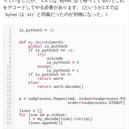
っていましたが、 3.Xでは
型で帰ってくるのでこれ
bytes
をデコードしてやる必要があります。 (というか2.Xでは
は
と同義だったのが別物になった。)
bytes
str
is_python3
=
-
1
1
2
3
def
my_decode
(
word
):
4
global
is_python3
5
if
is_python3
==
-
1
:
6
try
:
7
unicode
8
is_python3
=
0
9
except
:
10
is_python3
=
1
11
if
is_python3
==
0
:
12
return
word
13
else
:
14
return
word
.
decode
()
15
16
17
p
=
subprocess
.
Popen
(
cmd
,
stdout
=
subprocess
.
PIP
18
stderr
=
subprocess
.
STDOUT
)
19
20
lines
=
[]
21
for
line
in
p
.
stdout
:
22
l
=
my_decode
(
line
)
.
rstrip
()
23
lines
.
append
(
l
)
24