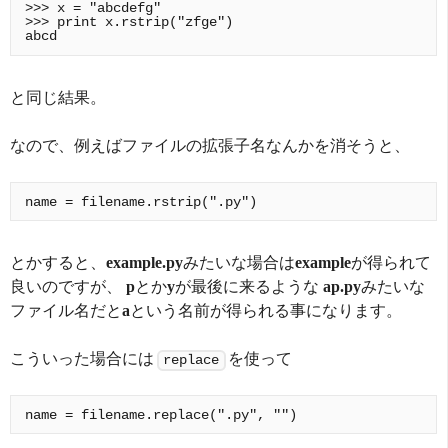
>>> x = "abcdefg"

>>> print x.rstrip("zfge")

と同じ結果。
なので、例えばファイルの拡張子名なんかを消そうと、
とかすると、
example.py
みたいな場合は
example
が得られて
良いのですが、
p
とか
y
が最後に来るような
ap.py
みたいな
ファイル名だと
a
という名前が得られる事になります。
こういった場合には
を使って
replace