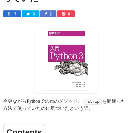
B! 
7
0
2
0
今更ながらPythonでのstrのメソッド、
を間違った
rstrip
方法で使っていたのに気づいたという話。