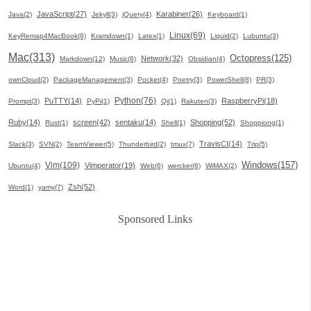
JavaScript(27)
Karabiner(26)
Java(2)
Jekyll(3)
jQuery(4)
Keyboard(1)
Linux(69)
KeyRemap4MacBook(8)
Kramdown(1)
Latex(1)
Liquid(2)
Lubuntu(3)
Mac(313)
Octopress(125)
Network(32)
Markdown(12)
Music(8)
Obsidian(4)
ownCloud(2)
PackageManagement(3)
Pocket(4)
Poetry(3)
PowerShell(8)
PR(3)
Python(76)
PuTTY(14)
RaspberryPi(18)
Prompt(3)
PyPi(1)
Qi(1)
Rakuten(3)
Ruby(14)
screen(42)
sentaku(14)
Shopping(52)
Rust(1)
Shell(1)
Shoppiong(1)
TravisCI(14)
Slack(3)
SVN(2)
TeamViewer(5)
Thunderbird(2)
tmux(7)
Trip(5)
Windows(157)
Vim(109)
Vimperator(19)
Ubuntu(4)
Web(6)
wercker(6)
WiMAX(2)
Zsh(52)
Word(1)
yamy(7)
Sponsored Links