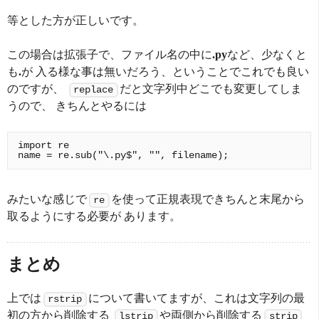
等とした方が正しいです。
この場合は拡張子で、ファイル名の中に
.py
など、少なくと
も
.
が 入る様な事は無いだろう、ということでこれでも良い
のですが、
だと文字列中どこでも変更してしま
replace
うので、 きちんとやるには
import re

みたいな感じで
を使って正規表現できちんと末尾から
re
取るようにする必要が あります。
まとめ
上では
について書いてますが、これは文字列の最
rstrip
初の方から削除する
や両側から削除する
lstrip
strip