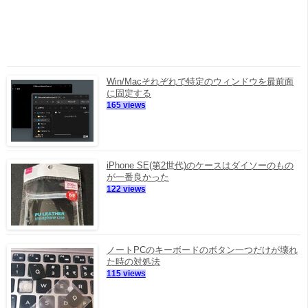
Win/Macそれぞれで特定のウィンドウを最前面
に固定する
165 views
iPhone SE(第2世代)のケースはダイソーのもの
が一番良かった
122 views
ノートPCのキーボードのボタン一つだけが壊れ
た時の対処法
115 views