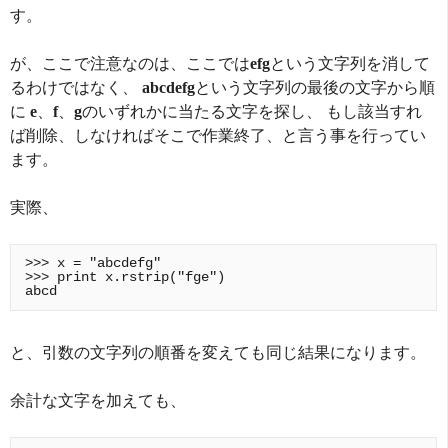
す。
が、ここで注意なのは、ここでは
efg
という文字列を消して
るわけではなく、
abcdefg
という文字列の最後の文字から順
に
e
、
f
、
g
のいずれかに当たる文字を探し、 もし該当すれ
ば削除、しなければそこで作業終了、と言う事を行ってい
ます。
実際、
>>> x = "abcdefg"

>>> print x.rstrip("fge")

と、引数の文字列の順番を変えても同じ結果になります。
余計な文字を加えても、