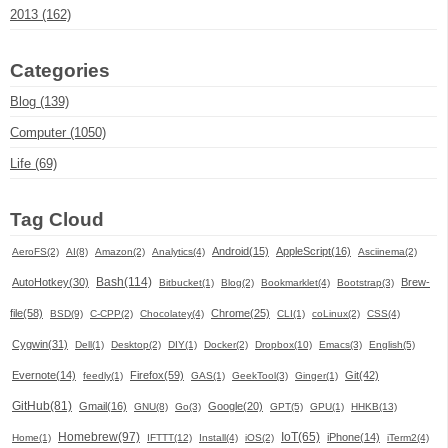
2013 (162)
Categories
Blog (139)
Computer (1050)
Life (69)
Tag Cloud
Android(15)
AppleScript(16)
AeroFS(2)
AI(8)
Amazon(2)
Analytics(4)
Asciinema(2)
Bash(114)
AutoHotkey(30)
Brew-
Bitbucket(1)
Blog(2)
Bookmarklet(4)
Bootstrap(3)
file(58)
Chrome(25)
BSD(9)
C-CPP(2)
Chocolatey(4)
CLI(1)
coLinux(2)
CSS(4)
Cygwin(31)
Dell(1)
Desktop(2)
DIY(1)
Docker(2)
Dropbox(10)
Emacs(3)
English(5)
Evernote(14)
Firefox(59)
Git(42)
feedly(1)
GAS(1)
GeekTool(3)
Ginger(1)
GitHub(81)
Gmail(16)
Google(20)
GNU(8)
Go(3)
GPT(5)
GPU(1)
HHKB(13)
Homebrew(97)
IoT(65)
iPhone(14)
Home(1)
IFTTT(12)
Install(4)
iOS(2)
iTerm2(4)