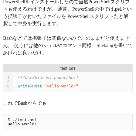
PowerShellをインストールしたので当然PowerShellスクリプ
トも使えるわけですが、 通常、PowerShellの中では
.ps1
とい
う拡張子が付いたファイルを PowerShellスクリプトだと解
釈して中身を実行します。
Bashなどでは拡張子は関係ないのでこのままだと使えませ
ん。 使うには他のシェルやコマンド同様、Shebangを書いて
あげれば良いだけ。
test.ps1
#!/usr/bin/env powershell
1
2
Write-Host
"Hello world!"
3
これでBashからでも
$ ./test.ps1
