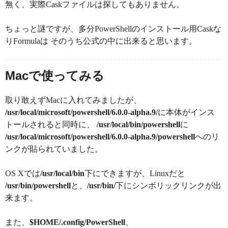
無く、実際Caskファイルは探してもありません。
ちょっと謎ですが、多分PowerShellのインストール用Caskな
りFormulaは そのうち公式の中に出来ると思います。
Macで使ってみる
取り敢えずMacに入れてみましたが、
/usr/local/microsoft/powershell/6.0.0-alpha.9/
に本体がインス
トールされると同時に、
/usr/local/bin/powershell
に
/usr/local/microsoft/powershell/6.0.0-alpha.9/powershell
へのリ
ンクが貼られていました。
OS Xでは
/usr/local/bin
下にできますが、Linuxだと
/usr/bin/powershell
と、
/usr/bin/
下にシンボリックリンクが出
来ます。
また、
$HOME/.config/PowerShell
、