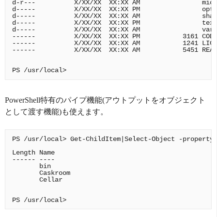
d-r---          X/XX/XX  XX:XX AM                micr
d-----          X/XX/XX  XX:XX PM                opt

d-----          X/XX/XX  XX:XX AM                shar
d-----          X/XX/XX  XX:XX PM                texl
d-----          X/XX/XX  XX:XX AM                var

------          X/XX/XX  XX:XX PM           3161 CODE
------          X/XX/XX  XX:XX AM           1241 LICE
------          X/XX/XX  XX:XX AM           5451 READ
PowerShell特有のパイプ機能(アウトプットをオブジェクト
として渡す機能)も使えます。
PS /usr/local> Get-ChildItem|Select-Object -property 
Length Name

------ ----

       bin

       Caskroom

       Cellar
