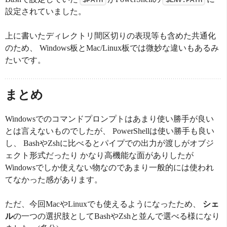
$PATH
$ENV:PATH
設定されていました。
上に書いたディレクトリ間区切りの表現等も含めた共通化
のため、 Windows板とMac/Linux板では微妙な違いもあるみ
たいです。
まとめ
Windowsでのコマンドプロンプトはあまり使い勝手が良い
とは言えないものでしたが、 PowerShellは使い勝手も良い
し、 BashやZshに比べるとパイプでの出力が渡しがオブジ
ェクト形式だったり かなり高機能な面がありしたが
Windowsでしか使えない物なのであまり一般的には使われ
てなかった感があります。
ただ、今回MacやLinuxでも使えるようになったため、
シェ
ル
の一つの選択肢としてBashやZshと並んで選べる様になり