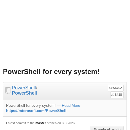
PowerShell for every system!
PowerShell
/
54762
PowerShell
8418
PowerShell for every system!
—
Read More
https://microsoft.com/PowerShell
Latest commit to the
master
branch on 8-8-2026
Download as zip