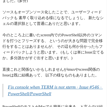
ました。(多分)
ソースもオープンソース化したことで、ユーザーフィード
バックも 素早く取り込める様になるでしょうし、 新たなシ
ェルの選択肢として普通にありだと思います。
今のところ上に書いたscreen内でのPowerShell以外のコマン
ドを打つとフリーズする、 というのが大きな問題で完全移
行をすることはありませんが、 その辺も何か分かったらフ
ィードバックしようと思います。 (もしくは単にIssue立てる
か。多分誰かがすぐ出すと思いますが。)
直接これと関係ないかもしれませんがtmuxやscreen関係の
Issueは既に結構あって、 以下の様なものもありました。
Fix console when TERM is not xterm · Issue #546 · 
PowerShell/PowerShell
PowerShellのテストがMacでも簡単に出来る、と言うのは結