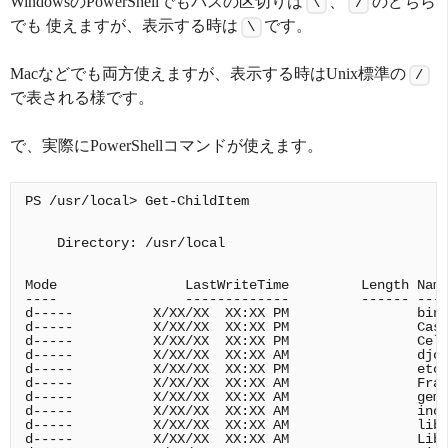
WindowsのPowerShellでもパスの区切りは
、
のどちら
\
/
でも 使えますが、表示する時は
です。
\
Macなどでも両方使えますが、表示する時はUnix標準の
/
で表される様です。
で、実際にPowerShellコマンドが使えます。
PS /usr/local> Get-ChildItem

    Directory: /usr/local

Mode                LastWriteTime         Length Name
----                -------------         ------ ----
d-----          X/XX/XX  XX:XX PM                bin

d-----          X/XX/XX  XX:XX PM                Cask
d-----          X/XX/XX  XX:XX PM                Cell
d-----          X/XX/XX  XX:XX AM                djce
d-----          X/XX/XX  XX:XX PM                etc

d-----          X/XX/XX  XX:XX AM                Fram
d-----          X/XX/XX  XX:XX AM                gems
d-----          X/XX/XX  XX:XX AM                incl
d-----          X/XX/XX  XX:XX AM                lib

d-----          X/XX/XX  XX:XX AM                Libr