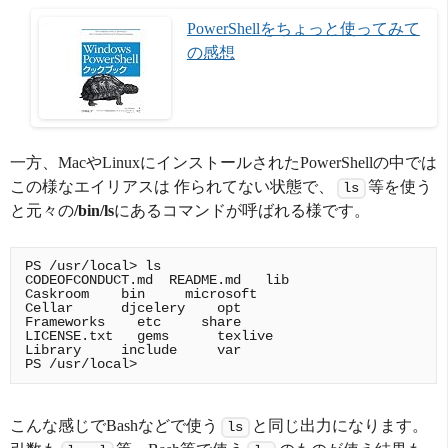
PowerShellをちょっと使ってみて
の感想
一方、MacやLinuxにインストールされたPowerShellの中では
この様なエイリアスは 作られてない状態で、
等を使う
ls
と元々の
/bin/ls
にあるコマンドが呼ばれる様です。
PS /usr/local> ls

CODEOFCONDUCT.md  README.md   lib

Caskroom    bin     microsoft

Cellar      djcelery    opt

Frameworks    etc     share

LICENSE.txt   gems      texlive

Library     include     var

こんな感じでBashなどで使う
と同じ出力になります。
ls