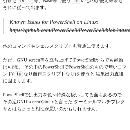
引数も
等、Bash等で使う
のものが使え結果も
ls -l
ls
それに従って出ます。
Known Issues for PowerShell on Linux:
https://github.com/PowerShell/PowerShell/blob/m
他のコマンドやシェルスクリプトも普通に使えます。
ただ、GNU screen等を立ち上げて(PowerShellからでも起動
は可能)、 その中のPowerShellでPowerShellのもので無いコマ
ンド(
なり自作スクリプトなり)を使うと 結果出力直後
ls
に固まります。
PowerShellでは出力を色々特殊な扱いしてる面もあるので
その辺GNU screenやtmuxと言った ターミナルマルチプレク
サとはちょっと相性が悪いのかもしれません。